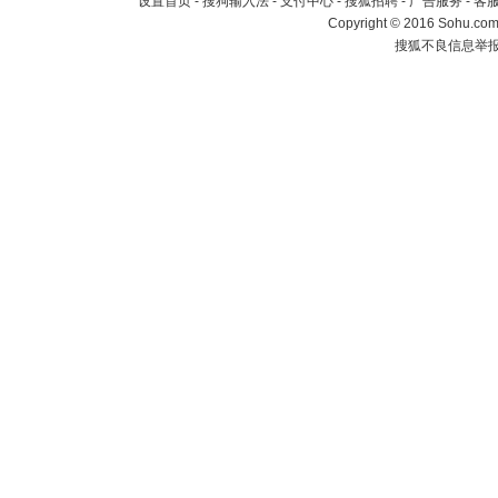
设置首页
-
搜狗输入法
-
支付中心
-
搜狐招聘
-
广告服务
-
客
Copyright
©
2016 Sohu.com 
搜狐不良信息举