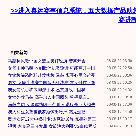
>>进入奥运赛事信息系统，五大数据产品助
赛进
相关新闻
·
马赫称执教中国女篮是美好经历 若离开会...
08-08-22 03:50
·
女篮主帅马赫:收到欧洲执教邀请 可能离开中国
08-08-22 02:50
·
女篮教练恐辞职赴欧执教 马赫:离开心里会难受
08-08-22 00:36
·
图文:女篮半决赛中国队无缘决赛 杰克逊在上篮
08-08-22 00:25
·
澳女篮核心将做脚踝手术 杰克逊战中国状...
08-08-20 14:32
·
女篮外教马赫:高兴加入中国团队 希望赢自...
08-08-19 18:10
·
马赫专访:女篮成功因一点 叶莉退役是巨大损失
08-08-19 17:36
·
澳大利亚女篮被俄罗斯惊出冷汗 杰克逊拯...
08-08-17 14:50
·
奥运女篮12大中锋排名:杰克逊居首 陈楠列第三
08-08-15 19:17
·
视频:杰克逊三分发飙 女篮澳大利亚VS白俄罗斯
08-08-09 10:13