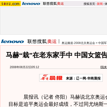
搜狐首页
-
新闻
-
奥运频道-2008北京奥运会
>
中国军
马赫“栽”在老东家手中 中国女篮
2008年08月22日05:12
[
我来
来源：辽一网-华商晨报
晨报讯（记者 佟阳）马赫说北京奥运
目标是追平奥运会最好成绩，不过同尤纳斯