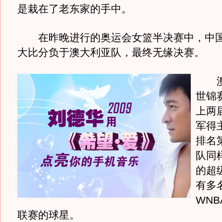
是栽在了老东家的手中。
在昨晚进行的奥运会女篮半决赛中，中国队
大比分负于澳大利亚队，最终无缘决赛。
澳
世锦
上两
军得
排名
队同
的超
有多
WN
联赛的球星。