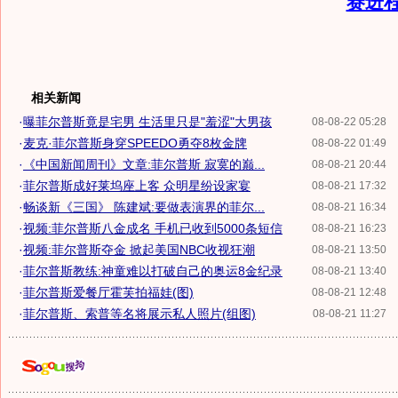
赛进
相关新闻
·
曝菲尔普斯竟是宅男 生活里只是"羞涩"大男孩
08-08-22 05:28
·
麦克·菲尔普斯身穿SPEEDO勇夺8枚金牌
08-08-22 01:49
·
《中国新闻周刊》文章:菲尔普斯 寂寞的巅...
08-08-21 20:44
·
菲尔普斯成好莱坞座上客 众明星纷设家宴
08-08-21 17:32
·
畅谈新《三国》 陈建斌:要做表演界的菲尔...
08-08-21 16:34
·
视频:菲尔普斯八金成名 手机已收到5000条短信
08-08-21 16:23
·
视频:菲尔普斯夺金 掀起美国NBC收视狂潮
08-08-21 13:50
·
菲尔普斯教练:神童难以打破自己的奥运8金纪录
08-08-21 13:40
·
菲尔普斯爱餐厅霍芙拍福娃(图)
08-08-21 12:48
·
菲尔普斯、索普等名将展示私人照片(组图)
08-08-21 11:27