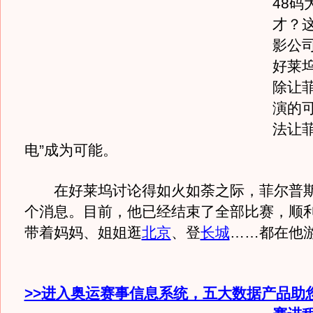
48码
才？
影公
好莱
除让
演的
法让菲
电”成为可能。
在好莱坞讨论得如火如荼之际，菲尔普斯
个消息。目前，他已经结束了全部比赛，顺
带着妈妈、姐姐逛
北京
、登
长城
……都在他
>>进入奥运赛事信息系统，五大数据产品助