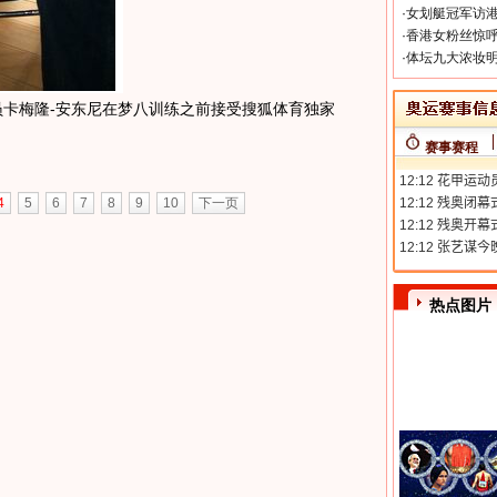
·
女划艇冠军访港
·
香港女粉丝惊呼
·
体坛九大浓妆明
卡梅隆-安东尼在梦八训练之前接受搜狐体育独家
赛事赛程
4
5
6
7
8
9
10
下一页
热点图片