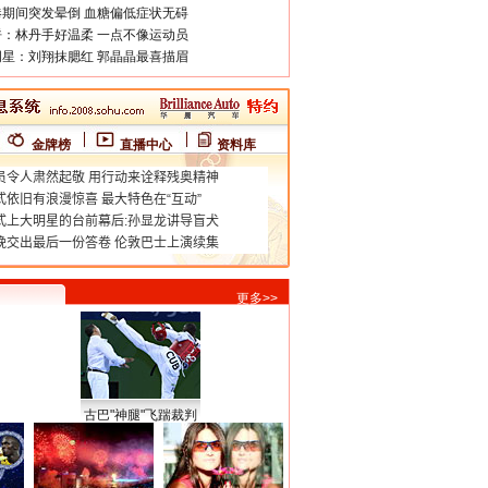
期间突发晕倒 血糖偏低症状无碍
：林丹手好温柔 一点不像运动员
星：刘翔抹腮红 郭晶晶最喜描眉
金牌榜
直播中心
资料库
更多>>
古巴"神腿"飞踹裁判