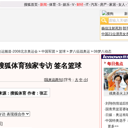
搜狐首页
-
新闻
-
体育
-
S
-
娱乐
-
V
-
财经
-
IT
-
汽车
-
房产
-
家居
-
女人
-
新
杨佳注射死刑
郎
中国21位漂亮女
奥运频道-2008北京奥运会
>
中国军团
>
篮球
>
梦八征战奥运
>
08梦八动态
每日焦点
搜狐体育独家专访 签名篮球
[
我来说两句
] [字号：
大
中
小
]
来源：搜狐体育 作者：张正
残奥圣火上
·
刘翔伤情追踪
·
国青男篮罢赛被
·
日媒：奥运有
·
中国特奥选手
]
更多>>