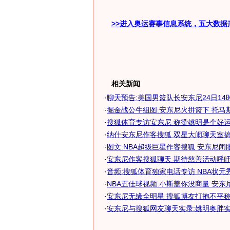
>>进入奥运赛事信息系统，五大数据
相关新闻
·
聊天预告:美国男篮队长安东尼24日14时做
·
掘金战公牛组图:安东尼火拼篮下 托马斯大
·
搜狐体育专访安东尼 称赞姚明是个好运动
·
纳什安东尼作客搜狐 双星大闹聊天室搞笑
·
图文:NBA超级巨星作客搜狐 安东尼闭
·
安东尼作客搜狐聊天 期待慈善活动呼吁全
·
音频:搜狐体育独家电话专访 NBA状元
·
NBA五佳球视频:小斯盖你没商量 安东尼爆
·
安东尼无缘全明星 搜狐博友打抱不平称老
·
安东尼与搜狐网友聊天实录:姚明奥胖实力