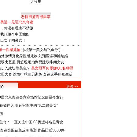
恶搞男篮海报集萃
看奥运—见证北京奇迹
人，你没有理由不骄傲
：我想做个中国媳妇
谋出卖了闭幕式！
第一性感尤物
泳坛第一美女与飞鱼分手
场外激情秀化身性感尤物
刘翔应该和她结婚
现场比基尼
男篮现场拍到易建联绯闻女友
娃步入政坛靠美色？
美女冠军何雯娜QQ私聊照
宝贝大赛
沙滩排球宝贝训练
奥运选手的夜生活
10
更多>>
29届北京奥运会竞赛场馆纪念邮票今发行
花如佳人 奥运冠军中的“第二眼美女”
历
兰奇：一直关注中国 08奥运将名垂青史
8奥运笑脸征集反响热烈 作品已近5000件