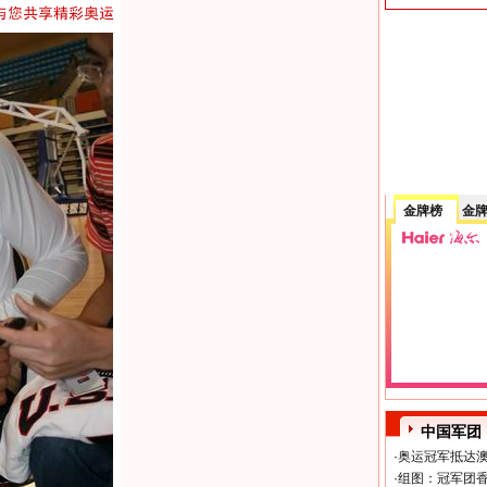
金牌榜
金
中国军团
·
奥运冠军抵达澳
·
组图：冠军团香