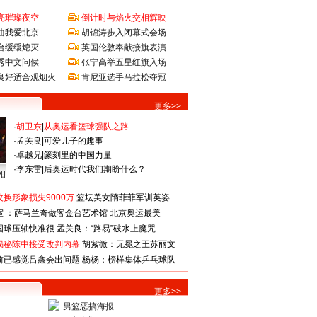
亮璀璨夜空
倒计时与焰火交相辉映
曲我爱北京
胡锦涛步入闭幕式会场
台缓缓熄灭
英国伦敦奉献接旗表演
秀中文问候
张宁高举五星红旗入场
良好适合观烟火
肯尼亚选手马拉松夺冠
更多>>
·
胡卫东
|
从奥运看篮球强队之路
·
孟关良
|
可爱儿子的趣事
·
卓越兄
|
篆刻里的中国力量
·
李东雷
|
后奥运时代我们期盼什么？
相
换形象损失9000万
篮坛美女隋菲菲军训英姿
室 ：萨马兰奇做客金台艺术馆
北京奥运最美
国球压轴快准很
孟关良：“路易”破水上魔咒
揭秘陈中接受改判内幕
胡紫微：无冕之王苏丽文
前已感觉吕鑫会出问题
杨杨：榜样集体乒乓球队
更多>>