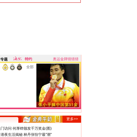
特约
奥运金牌猜猜猜
牌专题
全部
更多>>
门访问 何厚铧颁发千万奖金(图)
港夜生活揭秘 林丹张怡宁最"潮"