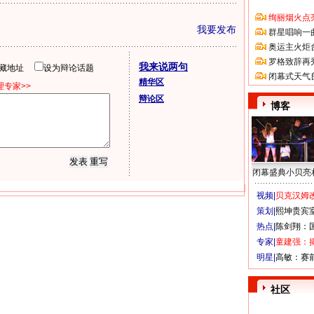
绚丽烟火点
我要发布
群星唱响一
奥运主火炬
罗格致辞再
我来说两句
隐藏地址
设为辩论话题
闭幕式天气
精华区
专家>>
辩论区
博客
闭幕盛典小贝亮
视频|
贝克汉姆改
策划|
熙坤贵宾
热点|
陈剑翔：
专家|
童建强：
明星|
高敏：赛
社区