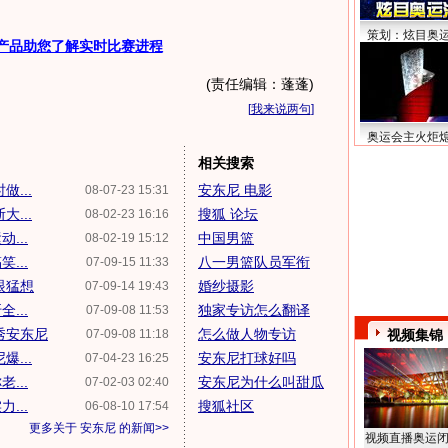
策划：炫目奥
产品助您了解实时比赛进程
(责任编辑：蓬蓬)
[
我来说两句
]
奥运会主火炬
相关搜索
...
安东尼 电影
08-07-23 15:31
...
搜狐 论坛
08-02-23 16:16
...
中国男篮
08-02-19 15:12
...
八一男篮队员军衔
07-09-15 11:33
眼猛想
婚纱摄影
07-09-14 19:43
...
独家专访怎么翻译
07-09-08 11:53
秀安东尼
怎么做人物专访
07-09-08 11:18
视频集锦
...
安东尼打球好吗
07-04-23 16:25
...
安东尼为什么叫甜瓜
07-02-03 02:40
...
搜狐社区
06-08-10 17:54
更多关于
安东尼
的新闻>>
视频直播奥运