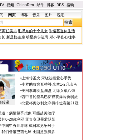
TV
-
视频
-
ChinaRen
-
邮件
-
博客
-
BBS
-
搜狗
闻
网页
博客
音乐
图片
说吧
平离任美排
毛泽东的十个儿女
朱镕基退休生活
市长
新足协主席
明星身份证号
邓小平伤心往事
•
上海传圣火 宋晓波摆爱心手势
•
小罗助攻舍瓦替补 米兰1-2升班马
•
美网李娜次盘崩盘 无缘女单八强
•
西甲首轮皇马巴萨双双爆冷负弱旅
海传递
•
北爱杯奥沙利文夺得排位赛第21冠
报道：病情超乎想象 可能赴美治疗
判0-20叙利亚 亚青赛卫冕蒙阴影
助中国申办世界杯 成日本竞争对手
：我们曾灌巴西七球 比国足强得多