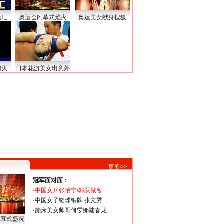
运汇
奥运会闭幕式焰火
奥运美女献身搜狐
熄灭
日本花游美女出意外
更多>>
冠军面对面：
·
中国女乒张怡宁/郭跃做客
·
中国女子链球铜牌 张文秀
·
蹦床美女帅哥何雯娜陆春龙
闭幕式盛况