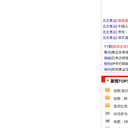
北京奥运
|
狐狐
北京奥运
|
中国
北京奥运
|
劳伦
北京奥运
|
张艺
YY图|
美国女排
曝光|
奥运女将
揭秘|
日本沙排
狠拍|
伊辛巴耶
场外|
民间奥运
新闻TOP
组图:第
组图：鲜
曾庆红简
对话萨马
组图：0