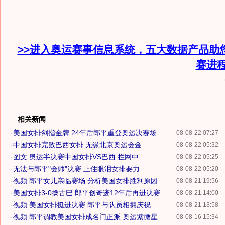
>>进入奥运赛事信息系统，五大数据产品助
赛进
相关新闻
·
美国女排剑指金牌 24年后郎平重登奥运决赛场
08-08-22 07:27
·
中国女排完败巴西女排 无缘北京奥运会金...
08-08-22 05:32
·
图文:奥运半决赛中国女排VS巴西 拦网中
08-08-22 05:25
·
无法与郎平"会师"决赛 止住眼泪女排要力...
08-08-22 05:20
·
视频:郎平女儿亲临赛场 分析美国女排胜利原因
08-08-21 19:56
·
美国女排3-0擒古巴 郎平创奇迹12年后再进决赛
08-08-21 14:00
·
视频:美国女排挺进决赛 郎平与队员相拥庆祝
08-08-21 13:58
·
视频:郎平调教美国女排成名门正派 奥运紫微星
08-08-16 15:34