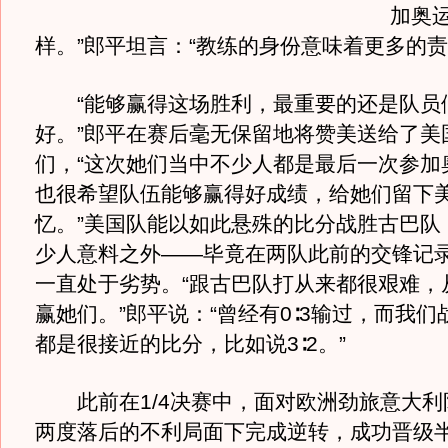
加奥
样。”郎平坦言：“教练的身份意味着更多的责
“能够赢得这场胜利，最重要的还是队员
好。”郎平在赛后毫无保留地将赞美送给了美
们，“这次她们当中不少人都是最后一次参加
也很希望队伍能够赢得好成绩，给她们留下
忆。”美国队能以如此悬殊的比分战胜古巴队
少人意料之外——毕竟在两队此前的交锋记
一直处于劣势。“跟古巴队打从来都很艰难，从
赢她们。”郎平说：“曾经有0∶3输过，而我
都是很接近的比分，比如说3∶2。”
此前在1/4决赛中，面对欧洲劲旅意大利
两度落后的不利局面下完成逆转，成功晋级