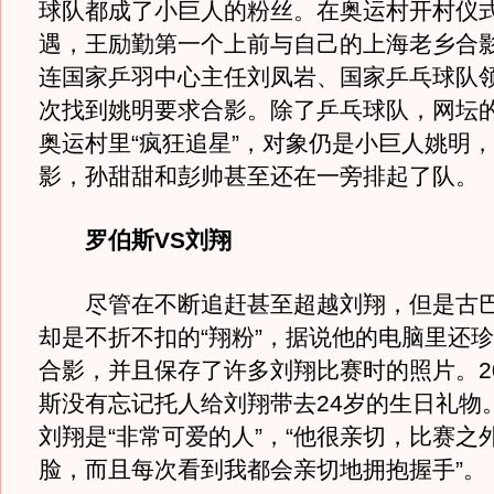
球队都成了小巨人的粉丝。在奥运村开村仪
遇，王励勤第一个上前与自己的上海老乡合
连国家乒羽中心主任刘凤岩、国家乒乓球队
次找到姚明要求合影。除了乒乓球队，网坛
奥运村里“疯狂追星”，对象仍是小巨人姚明
影，孙甜甜和彭帅甚至还在一旁排起了队。
罗伯斯VS刘翔
尽管在不断追赶甚至超越刘翔，但是古巴
却是不折不扣的“翔粉”，据说他的电脑里还
合影，并且保存了许多刘翔比赛时的照片。20
斯没有忘记托人给刘翔带去24岁的生日礼物
刘翔是“非常可爱的人”，“他很亲切，比赛之
脸，而且每次看到我都会亲切地拥抱握手”。