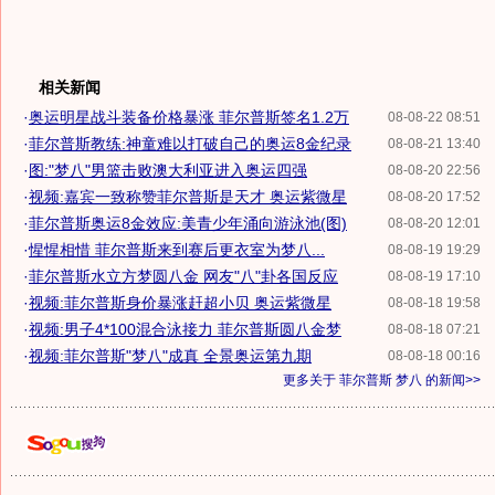
相关新闻
·
奥运明星战斗装备价格暴涨 菲尔普斯签名1.2万
08-08-22 08:51
·
菲尔普斯教练:神童难以打破自己的奥运8金纪录
08-08-21 13:40
·
图:"梦八"男篮击败澳大利亚进入奥运四强
08-08-20 22:56
·
视频:嘉宾一致称赞菲尔普斯是天才 奥运紫微星
08-08-20 17:52
·
菲尔普斯奥运8金效应:美青少年涌向游泳池(图)
08-08-20 12:01
·
惺惺相惜 菲尔普斯来到赛后更衣室为梦八...
08-08-19 19:29
·
菲尔普斯水立方梦圆八金 网友"八"卦各国反应
08-08-19 17:10
·
视频:菲尔普斯身价暴涨赶超小贝 奥运紫微星
08-08-18 19:58
·
视频:男子4*100混合泳接力 菲尔普斯圆八金梦
08-08-18 07:21
·
视频:菲尔普斯"梦八"成真 全景奥运第九期
08-08-18 00:16
更多关于
菲尔普斯 梦八
的新闻>>