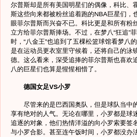
尔普斯却是所有美国明星们的偶像，科比、
斯这些向来都被粉丝追着跑的NBA巨星们，
眼菲尔普斯而兴奋不已。科比更是和所有粉
立方给菲尔普斯捧场。不过，在梦八“狂追”
时，“八金王”也追到了五棵松篮球馆看梦八
是在运动员更衣室里守候着，还将自己的泳
德。这么看来，深受追捧的菲尔普斯也喜欢
八的巨星们也算是惺惺相惜了。
德国女足VS小罗
尽管来的是巴西国奥队，但是球队当中的
享有绝对的人气。无论在哪里，小罗都是球
追逐的对象，他们热情洋溢的向小罗索要签
与小罗合影。甚至连午饭时间，小罗都没办