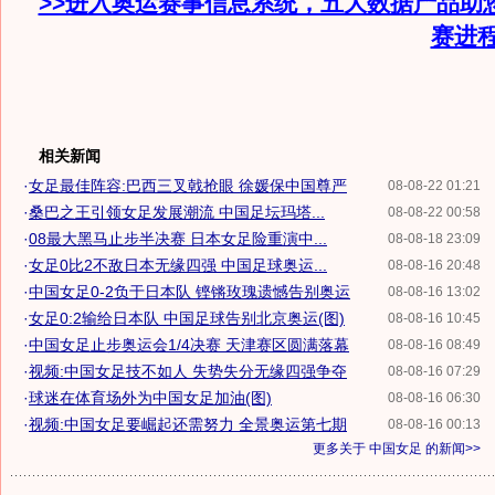
>>进入奥运赛事信息系统，五大数据产品助
赛进
相关新闻
·
女足最佳阵容:巴西三叉戟抢眼 徐媛保中国尊严
08-08-22 01:21
·
桑巴之王引领女足发展潮流 中国足坛玛塔...
08-08-22 00:58
·
08最大黑马止步半决赛 日本女足险重演中...
08-08-18 23:09
·
女足0比2不敌日本无缘四强 中国足球奥运...
08-08-16 20:48
·
中国女足0-2负于日本队 铿锵玫瑰遗憾告别奥运
08-08-16 13:02
·
女足0:2输给日本队 中国足球告别北京奥运(图)
08-08-16 10:45
·
中国女足止步奥运会1/4决赛 天津赛区圆满落幕
08-08-16 08:49
·
视频:中国女足技不如人 失势失分无缘四强争夺
08-08-16 07:29
·
球迷在体育场外为中国女足加油(图)
08-08-16 06:30
·
视频:中国女足要崛起还需努力 全景奥运第七期
08-08-16 00:13
更多关于
中国女足
的新闻>>