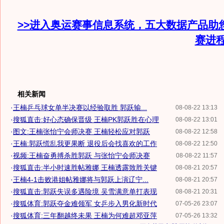
>>进入奥运赛事信息系统，五大数据产品助
赛进
相关新闻
·
王楠乒乓球女单半决赛以经验取胜 郭跃输...
08-08-22 13:13
·
搜狐直击:好心态确保晋级 王楠PK郭跃胜在心理
08-08-22 13:01
·
图文:王楠张怡宁会师决赛 王楠轻松应对郭跃
08-08-22 12:58
·
王楠:郭跃慌乱我更果断 退役后会找喜欢的工作
08-08-22 12:50
·
视频:王楠奋勇搏杀胜郭跃 与张怡宁会师决赛
08-08-22 11:57
·
搜狐直击:半小时速胜帖雅娜 王楠透露致胜关键
08-08-21 20:57
·
王楠4-1击败港姐帖雅娜将与郭跃上演辽宁...
08-08-21 20:57
·
搜狐直击:郭跃失误多遇险境 吴雪满意单打表现
08-08-21 20:31
·
搜狐体育:郭跃夺金难领军 女乒步入男化新时代
07-05-26 23:07
·
搜狐体育:三年翻越终未果 王楠为何难超邓亚萍
07-05-26 13:32