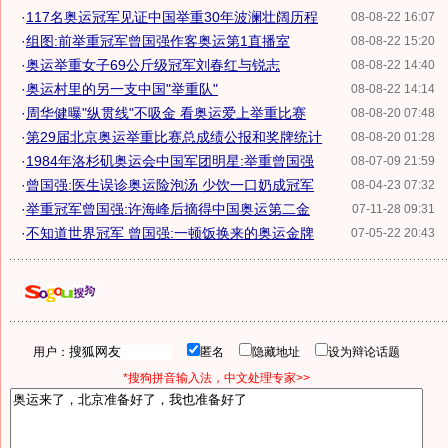
·
117名奥运冠军见证中国举重30年波澜壮阔历程
08-08-22 16:07
·
组图:前举重冠军曾国强作客奥运第1直播室
08-08-22 15:20
·
奥运举重女子69公斤级冠军刘春红与锐志
08-08-22 14:40
·
奥运村里的另一支中国"举重队"
08-08-22 14:14
·
周华健曝"纵贯线"不吸金 看奥运爱上举重比赛
08-08-20 07:48
·
第29届北京奥运举重比赛总成绩公报和奖牌统计
08-08-20 01:28
·
1984年洛杉矶奥运会中国军团明星:举重曾国强
08-07-09 21:59
·
曾国强:医生误诊奥运险泡汤 少饮一口奶成冠军
08-04-23 07:32
·
举重冠军曾国强:许海峰后摘得中国奥运第二金
07-11-28 09:31
·
不知道世界冠军 曾国强:一顿饭换来的奥运金牌
07-05-22 20:43
用户：
匿名
隐藏地址
设为辩论话题
*搜狗拼音输入法，中文处理专家>>