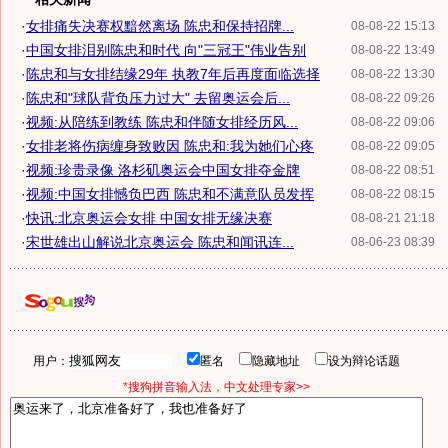
·
女排痛失决赛权黯然离场 陈忠和保持招牌...
08-08-22 15:13
·
中国女排泪别陈忠和时代 向"三冠王"伟业告别
08-08-22 13:49
·
陈忠和与女排结缘29年 执教7年后再度面临选择
08-08-22 13:30
·
陈忠和"球队背负压力过大" 去留奥运会后...
08-08-22 09:26
·
视频:从陪练到教练 陈忠和伴随女排经历风...
08-08-22 09:06
·
女排老将伤病缠身致败因 陈忠和:我为她们心疼
08-08-22 09:05
·
视频:珍贵录像 洛杉矶奥运会中国女排夺金牌
08-08-22 08:51
·
视频:中国女排憾负巴西 陈忠和不满意队员发挥
08-08-22 08:15
·
快讯:北京奥运会女排 中国女排无缘决赛
08-08-21 21:18
·
宋世雄出山解说北京奥运会 陈忠和闻讯连...
08-06-23 08:39
用户：
匿名
隐藏地址
设为辩论话题
*搜狗拼音输入法，中文处理专家>>