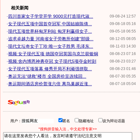
相关新闻
·
四川首家女子学堂开学 9000元打造现代淑...
09-08-24 12:57
·
女子现代五项中国首夺冠军 中国姑娘陈倩...
09-08-18 05:16
·
现代五项世界杯匈牙利站 匈牙利赢得女子...
09-05-18 06:55
·
追求卓越力量 河南省女子劳教所创建"部级...
08-12-05 08:05
·
现代文坛奇女子丁玲:唯一女子胜男 毛泽东...
08-11-03 14:30
·
视频:女子现代五项 德国夺冠英国乌克兰获银铜
08-08-23 07:16
·
视频:舍内博恩神勇夺冠 女子现代5项夺金时刻
08-08-23 03:27
·
女子现代五项落幕 修秀开局不利顽强拼取...
08-08-23 01:46
·
奥运无法“拯救”楼市 全国房价呈连续回...
08-07-30 05:35
·
奥运期间酒店房价普涨六倍 离鸟巢越近涨...
08-07-18 05:04
用户：
匿名
隐藏地址
设为辩论话题
*搜狗拼音输入法，中文处理专家>>