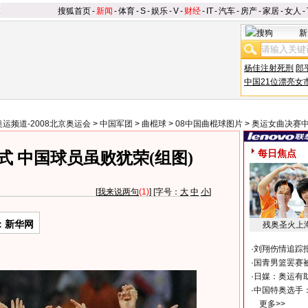
搜狐首页
-
新闻
-
体育
-
S
-
娱乐
-
V
-
财经
-
IT
-
汽车
-
房产
-
家居
-
女人
-
新
杨佳注射死刑
郎
中国21位漂亮女
奥运频道-2008北京奥运会
>
中国军团
>
曲棍球
>
08中国曲棍球图片
>
奥运女曲决赛中
每日焦点
 中国球员虽败犹荣(组图)
[
我来说两句
(1)
] [字号：
大
中
小
]
：新华网
残奥圣火上
·
刘翔伤情追踪
·
国青男篮罢赛被
·
日媒：奥运有
·
中国特奥选手
更多>>