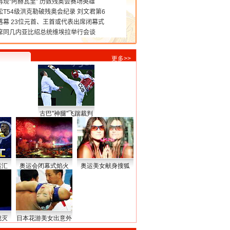
更多>>
古巴"神腿"飞踹裁判
运汇
奥运会闭幕式焰火
奥运美女献身搜狐
熄灭
日本花游美女出意外