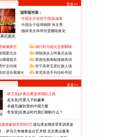
更多>>
冠军面对面：
·
中国女乒张怡宁/郭跃做客
·
中国女子链球铜牌 张文秀
·
蹦床美女帅哥何雯娜陆春龙
闭幕式盛况
亮璀璨夜空
倒计时与焰火交相辉映
曲我爱北京
胡锦涛步入闭幕式会场
台缓缓熄灭
英国伦敦奉献接旗表演
秀中文问候
张宁高举五星红旗入场
良好适合观烟火
肯尼亚选手马拉松夺冠
更多>>
·
胡卫东
|
从奥运看篮球强队之路
·
孟关良
|
可爱儿子的趣事
·
卓越兄
|
篆刻里的中国力量
·
李东雷
|
后奥运时代我们期盼什么？
相
换形象损失9000万
篮坛美女隋菲菲军训英姿
室 ：萨马兰奇做客金台艺术馆
北京奥运最美