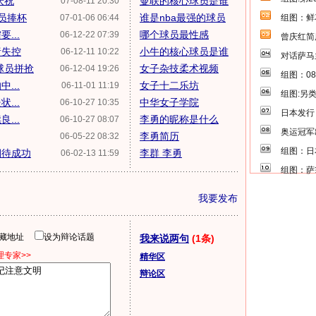
庆祝
曼联的核心球员是谁
07-08-11 20:30
球员捧杯
谁是nba最强的球员
07-01-06 06:44
组图：鲜
...
哪个球员最性感
06-12-22 07:39
曾庆红简
绪失控
小牛的核心球员是谁
06-12-11 10:22
对话萨马
球员拼抢
女子杂技柔术视频
06-12-04 19:26
组图：0
...
女子十二乐坊
06-11-01 11:19
组图:另
...
中华女子学院
06-10-27 10:35
日本发行
...
李勇的昵称是什么
06-10-27 08:07
奥运冠军
李勇简历
06-05-22 08:32
组图：日
期待成功
李群 李勇
06-02-13 11:59
组图：萨
我要发布
隐藏地址
设为辩论话题
我来说两句
(1条)
专家>>
精华区
辩论区