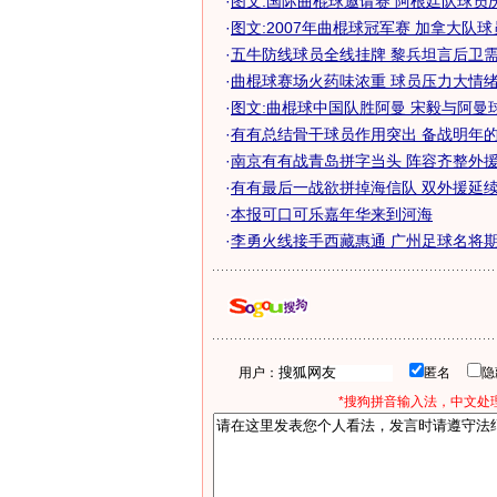
·
图文:国际曲棍球邀请赛 阿根廷队球员
·
图文:2007年曲棍球冠军赛 加拿大队
·
五牛防线球员全线挂牌 黎兵坦言后卫需要
·
曲棍球赛场火药味浓重 球员压力大情
·
图文:曲棍球中国队胜阿曼 宋毅与阿曼
·
有有总结骨干球员作用突出 备战明年的中
·
南京有有战青岛拼字当头 阵容齐整外援状
·
有有最后一战欲拼掉海信队 双外援延续良
·
本报可口可乐嘉年华来到河海
·
李勇火线接手西藏惠通 广州足球名将
用户：
匿名
*搜狗拼音输入法，中文处理