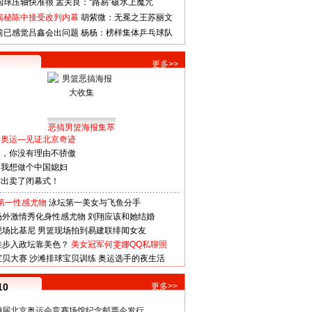
国球压轴快准很
孟关良：“路易”破水上魔咒
揭秘陈中接受改判内幕
胡紫微：无冕之王苏丽文
前已感觉吕鑫会出问题
杨杨：榜样集体乒乓球队
更多>>
恶搞男篮海报集萃
看奥运—见证北京奇迹
人，你没有理由不骄傲
：我想做个中国媳妇
谋出卖了闭幕式！
第一性感尤物
泳坛第一美女与飞鱼分手
场外激情秀化身性感尤物
刘翔应该和她结婚
现场比基尼
男篮现场拍到易建联绯闻女友
娃步入政坛靠美色？
美女冠军何雯娜QQ私聊照
宝贝大赛
沙滩排球宝贝训练
奥运选手的夜生活
10
更多>>
29届北京奥运会竞赛场馆纪念邮票今发行