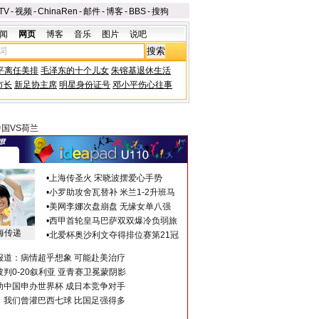
TV
-
视频
-
ChinaRen
-
邮件
-
博客
-
BBS
-
搜狗
闻
网页
博客
音乐
图片
说吧
平离任美排
毛泽东的十个儿女
朱镕基退休生活
市长
新足协主席
明星身份证号
邓小平伤心往事
国VS荷兰
•
上海传圣火 宋晓波摆爱心手势
•
小罗助攻舍瓦替补 米兰1-2升班马
•
美网李娜次盘崩盘 无缘女单八强
•
西甲首轮皇马巴萨双双爆冷负弱旅
海传递
•
北爱杯奥沙利文夺得排位赛第21冠
报道：病情超乎想象 可能赴美治疗
判0-20叙利亚 亚青赛卫冕蒙阴影
助中国申办世界杯 成日本竞争对手
：我们曾灌巴西七球 比国足强得多