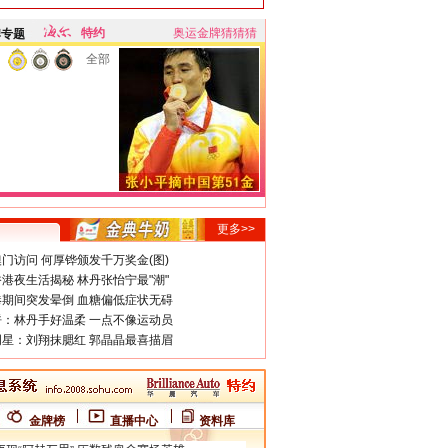
特约
奥运金牌猜猜猜
牌专题
全部
更多>>
门访问 何厚铧颁发千万奖金(图)
港夜生活揭秘 林丹张怡宁最"潮"
期间突发晕倒 血糖偏低症状无碍
：林丹手好温柔 一点不像运动员
星：刘翔抹腮红 郭晶晶最喜描眉
金牌榜
直播中心
资料库