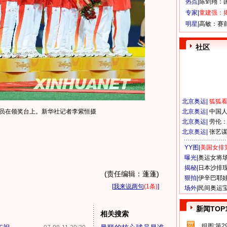
热点|
陈剑翔：
专家|
童建强：
明星|
高敏：赛
社区
北京奥运
|
狐狐
球员在领奖台上。新华社记者李紫恒摄
北京奥运
|
中国
北京奥运
|
劳伦
北京奥运
|
张艺
YY图|
美国女排
曝光|
奥运女将
揭秘|
日本沙排
(责任编辑：蓬蓬)
狠拍|
伊辛巴耶
[
我来说两句
(1条)
]
场外|
民间奥运
新闻TOP
相关搜索
组图:第