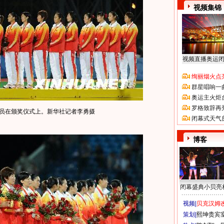
视频集锦
视频直播奥运
绚丽烟火点
群星唱响一
奥运主火炬
罗格致辞再
球员在颁奖仪式上。新华社记者李勇摄
闭幕式天气
博客
闭幕盛典小贝亮
视频|
贝克汉姆改
策划|
熙坤贵宾