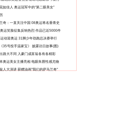
花如佳人 奥运冠军中的“第二眼美女”
历
兰奇：一直关注中国 08奥运将名垂青史
8奥运笑脸征集反响热烈 作品已近5000件
类运动迎奥运 31脚少年劲跑总决赛举行
《35号投手温家宝》 披露访日故事(图)
出路大不同 入豪门成富翁各有各精彩
本奥运美女主播亮相 电眼朱唇性感尤物
翁人大演讲 获赠油画"我们的萨马兰奇"