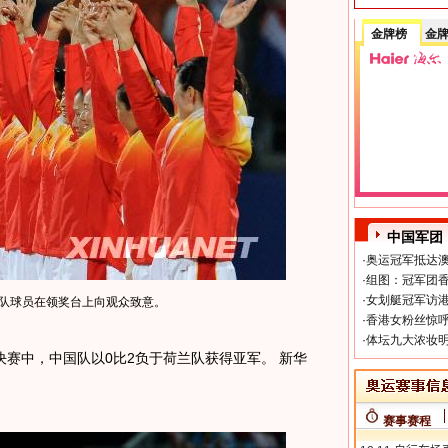
金牌榜
金
中国军团
·
奥运冠军抵达澳
·
组图：冠军团香
·
女划艇冠军访港
国队球员在领奖台上向观众致意。
·
香港女粉丝惊呼
·
体坛九大浓妆明
中，中国队以0比2负于荷兰队获得亚军。 新华
赛事赛程