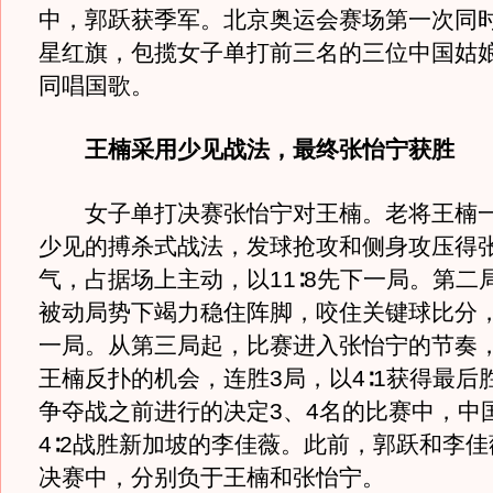
中，郭跃获季军。北京奥运会赛场第一次同
星红旗，包揽女子单打前三名的三位中国姑
同唱国歌。
王楠采用少见战法，最终张怡宁获胜
女子单打决赛张怡宁对王楠。老将王楠一
少见的搏杀式战法，发球抢攻和侧身攻压得
气，占据场上主动，以11∶8先下一局。第二
被动局势下竭力稳住阵脚，咬住关键球比分，以
一局。从第三局起，比赛进入张怡宁的节奏
王楠反扑的机会，连胜3局，以4∶1获得最后
争夺战之前进行的决定3、4名的比赛中，中
4∶2战胜新加坡的李佳薇。此前，郭跃和李
决赛中，分别负于王楠和张怡宁。