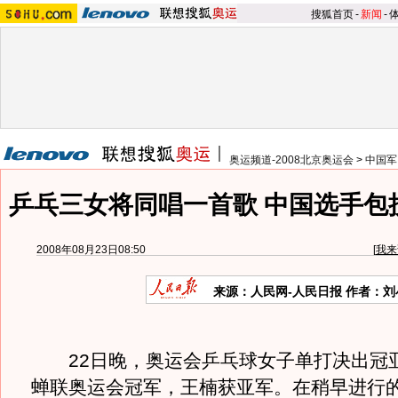
搜狐首页
-
新闻
-
奥运频道-2008北京奥运会
>
中国军
乒乓三女将同唱一首歌 中国选手包
2008年08月23日08:50
[
我来
来源：人民网-人民日报 作者：刘
22日晚，奥运会乒乓球女子单打决出冠
蝉联奥运会冠军，王楠获亚军。在稍早进行