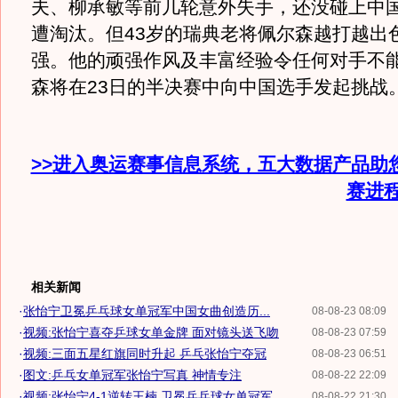
夫、柳承敏等前几轮意外失手，还没碰上中
遭淘汰。但43岁的瑞典老将佩尔森越打越出
强。他的顽强作风及丰富经验令任何对手不
森将在23日的半决赛中向中国选手发起
>>进入奥运赛事信息系统，五大数据产品助
赛进
相关新闻
·
张怡宁卫冕乒乓球女单冠军中国女曲创造历...
08-08-23 08:09
·
视频:张怡宁喜夺乒球女单金牌 面对镜头送飞吻
08-08-23 07:59
·
视频:三面五星红旗同时升起 乒乓张怡宁夺冠
08-08-23 06:51
·
图文:乒乓女单冠军张怡宁写真 神情专注
08-08-22 22:09
·
视频:张怡宁4-1逆转王楠 卫冕乒乓球女单冠军
08-08-22 21:30