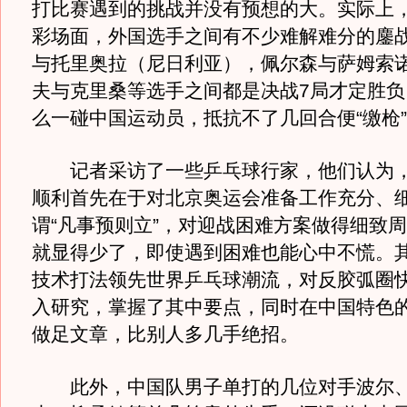
打比赛遇到的挑战并没有预想的大。实际上
彩场面，外国选手之间有不少难解难分的鏖
与托里奥拉（尼日利亚），佩尔森与萨姆索
夫与克里桑等选手之间都是决战7局才定胜负
么一碰中国运动员，抵抗不了几回合便“缴枪
记者采访了一些乒乓球行家，他们认为，
顺利首先在于对北京奥运会准备工作充分、
谓“凡事预则立”，对迎战困难方案做得细致
就显得少了，即使遇到困难也能心中不慌。
技术打法领先世界乒乓球潮流，对反胶弧圈
入研究，掌握了其中要点，同时在中国特色
做足文章，比别人多几手绝招。
此外，中国队男子单打的几位对手波尔、