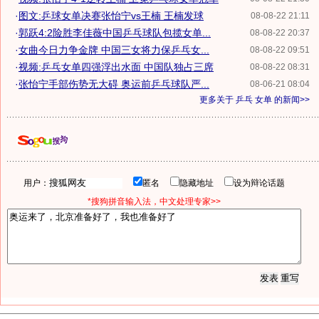
·
图文:乒球女单决赛张怡宁vs王楠 王楠发球
08-08-22 21:11
·
郭跃4:2险胜李佳薇中国乒乓球队包揽女单...
08-08-22 20:37
·
女曲今日力争金牌 中国三女将力保乒乓女...
08-08-22 09:51
·
视频:乒乓女单四强浮出水面 中国队独占三席
08-08-22 08:31
·
张怡宁手部伤势无大碍 奥运前乒乓球队严...
08-06-21 08:04
更多关于
乒乓 女单
的新闻>>
用户：
匿名
隐藏地址
设为辩论话题
*搜狗拼音输入法，中文处理专家>>