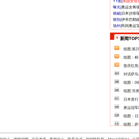
YY图|
美国女排
曝光|
奥运女将
揭秘|
日本沙排
狠拍|
伊辛巴耶
场外|
民间奥运
新闻TOP
组图:第
组图：鲜
曾庆红简
对话萨马
组图：0
组图:另
日本发行
奥运冠军
组图：日
组图：萨