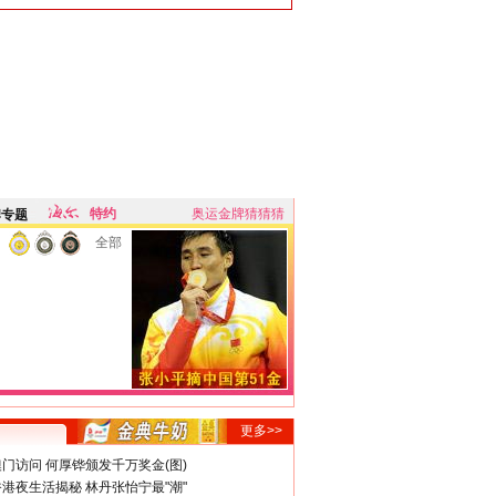
特约
奥运金牌猜猜猜
牌专题
全部
更多>>
门访问 何厚铧颁发千万奖金(图)
港夜生活揭秘 林丹张怡宁最"潮"