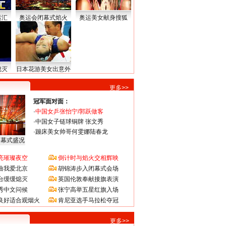
运汇
奥运会闭幕式焰火
奥运美女献身搜狐
熄灭
日本花游美女出意外
更多>>
冠军面对面：
·
中国女乒张怡宁/郭跃做客
·
中国女子链球铜牌 张文秀
·
蹦床美女帅哥何雯娜陆春龙
闭幕式盛况
亮璀璨夜空
倒计时与焰火交相辉映
曲我爱北京
胡锦涛步入闭幕式会场
台缓缓熄灭
英国伦敦奉献接旗表演
秀中文问候
张宁高举五星红旗入场
良好适合观烟火
肯尼亚选手马拉松夺冠
更多>>