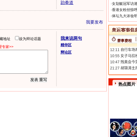
跆拳道
·
女划艇冠军访港
·
香港女粉丝惊呼
·
体坛九大浓妆明
我要发布
我来说两句
隐藏地址
设为辩论话题
赛事赛程
精华区
专家>>
辩论区
热点图片