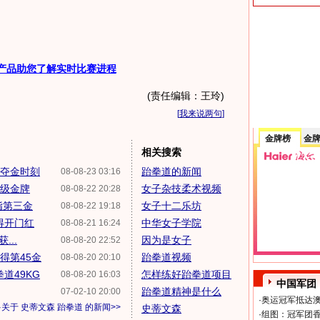
产品助您了解实时比赛进程
(责任编辑：王玲)
[
我来说两句
]
金牌榜
金
相关搜索
G夺金时刻
跆拳道的新闻
08-08-23 03:16
斤级金牌
女子杂技柔术视频
08-08-22 20:28
指第三金
女子十二乐坊
08-08-22 19:18
得开门红
中华女子学院
08-08-21 16:24
...
因为是女子
08-08-20 22:52
得第45金
跆拳道视频
08-08-20 20:10
道49KG
怎样练好跆拳道项目
08-08-20 16:03
中国军团
跆拳道精神是什么
07-02-10 20:00
·
奥运冠军抵达澳
多关于
史蒂文森 跆拳道
的新闻>>
史蒂文森
·
组图：冠军团香