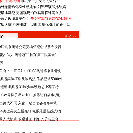
第一性感尤物
泳坛第一美女与飞鱼分手
场外激情秀化身性感尤物
刘翔应该和她结婚
现场比基尼
男篮现场拍到易建联绯闻女友
娃步入政坛靠美色？
美女冠军何雯娜QQ私聊照
宝贝大赛
沙滩排球宝贝训练
奥运选手的夜生活
10
更多>>
29届北京奥运会竞赛场馆纪念邮票今发行
花如佳人 奥运冠军中的“第二眼美女”
历
兰奇：一直关注中国 08奥运将名垂青史
8奥运笑脸征集反响热烈 作品已近5000件
类运动迎奥运 31脚少年劲跑总决赛举行
《35号投手温家宝》 披露访日故事(图)
出路大不同 入豪门成富翁各有各精彩
本奥运美女主播亮相 电眼朱唇性感尤物
翁人大演讲 获赠油画"我们的萨马兰奇"