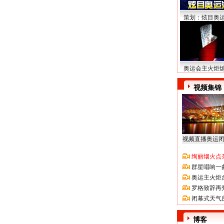
策划：炫目奥
奥运会主火炬
视频集锦
视频直播奥运
绚丽烟火点
群星唱响一
奥运主火炬
罗格致辞再
闭幕式天气
博客