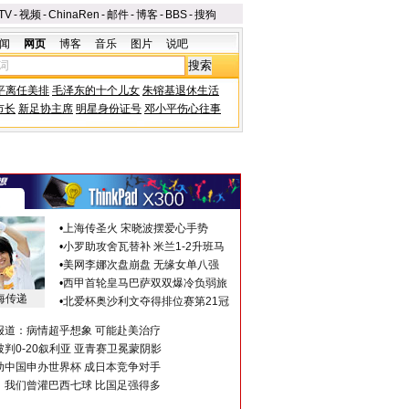
TV
-
视频
-
ChinaRen
-
邮件
-
博客
-
BBS
-
搜狗
闻
网页
博客
音乐
图片
说吧
平离任美排
毛泽东的十个儿女
朱镕基退休生活
市长
新足协主席
明星身份证号
邓小平伤心往事
•
上海传圣火 宋晓波摆爱心手势
•
小罗助攻舍瓦替补 米兰1-2升班马
•
美网李娜次盘崩盘 无缘女单八强
•
西甲首轮皇马巴萨双双爆冷负弱旅
海传递
•
北爱杯奥沙利文夺得排位赛第21冠
报道：病情超乎想象 可能赴美治疗
判0-20叙利亚 亚青赛卫冕蒙阴影
助中国申办世界杯 成日本竞争对手
：我们曾灌巴西七球 比国足强得多