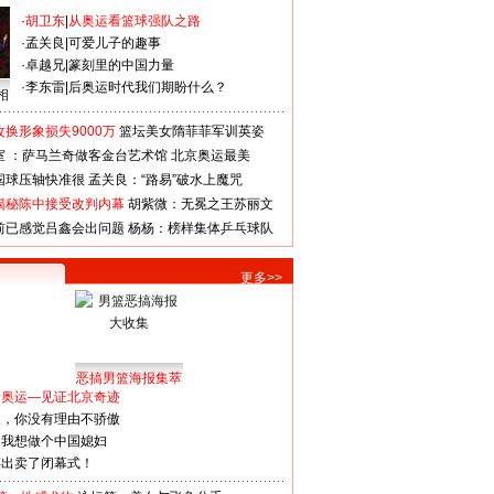
·
胡卫东
|
从奥运看篮球强队之路
·
孟关良
|
可爱儿子的趣事
·
卓越兄
|
篆刻里的中国力量
·
李东雷
|
后奥运时代我们期盼什么？
相
换形象损失9000万
篮坛美女隋菲菲军训英姿
室 ：萨马兰奇做客金台艺术馆
北京奥运最美
国球压轴快准很
孟关良：“路易”破水上魔咒
揭秘陈中接受改判内幕
胡紫微：无冕之王苏丽文
前已感觉吕鑫会出问题
杨杨：榜样集体乒乓球队
更多>>
恶搞男篮海报集萃
看奥运—见证北京奇迹
人，你没有理由不骄傲
：我想做个中国媳妇
谋出卖了闭幕式！