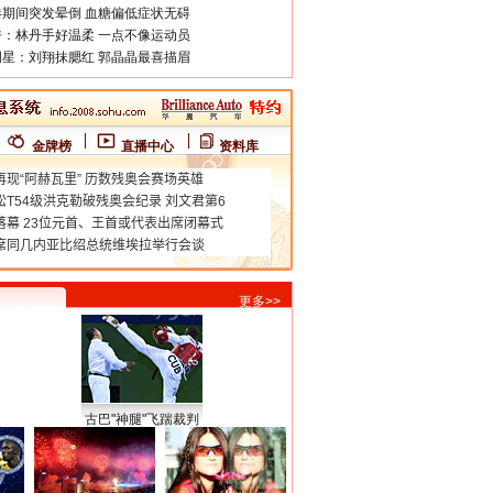
期间突发晕倒 血糖偏低症状无碍
：林丹手好温柔 一点不像运动员
星：刘翔抹腮红 郭晶晶最喜描眉
金牌榜
直播中心
资料库
更多>>
古巴"神腿"飞踹裁判