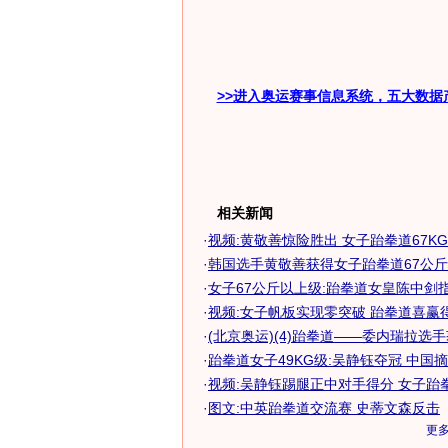
>>进入奥运赛事信息系统，五大数据
相关新闻
·
视频:黄敬善惊险胜出 女子跆拳道67K
·
韩国选手黄敬善获得女子跆拳道67公
·
女子67公斤以上级:跆拳道女皇陈中剑
·
视频:女子帆板实现零突破 跆拳道喜赢
·
(北京奥运)(4)跆拳道——委内瑞拉选手获
·
跆拳道女子49KG级:吴静钰夺冠 中国摘
·
视频:吴静钰踢腿正中对手得分 女子跆拳
·
图文:中英跆拳道交流赛 史蒂文森反击
更