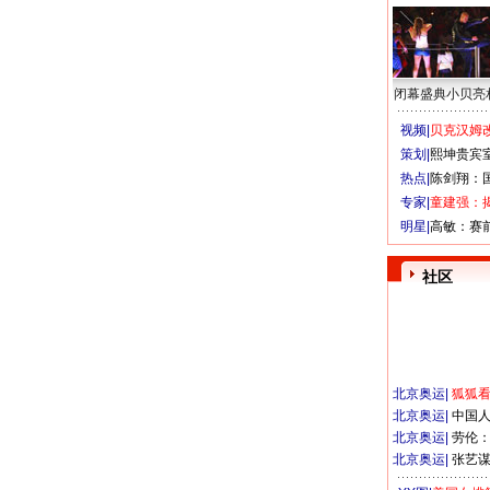
闭幕盛典小贝亮
视频|
贝克汉姆改
策划|
熙坤贵宾
热点|
陈剑翔：
专家|
童建强：
明星|
高敏：赛
社区
北京奥运
|
狐狐
北京奥运
|
中国
北京奥运
|
劳伦
北京奥运
|
张艺