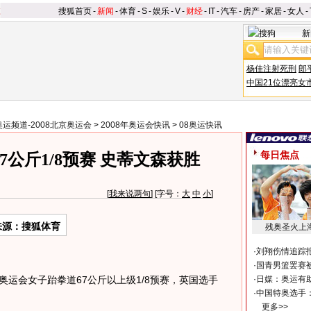
搜狐首页
-
新闻
-
体育
-
S
-
娱乐
-
V
-
财经
-
IT
-
汽车
-
房产
-
家居
-
女人
-
新
杨佳注射死刑
郎
中国21位漂亮女
奥运频道-2008北京奥运会
>
2008年奥运会快讯
>
08奥运快讯
每日焦点
7公斤1/8预赛 史蒂文森获胜
[
我来说两句
] [字号：
大
中
小
]
来源：搜狐体育
残奥圣火上
·
刘翔伤情追踪
·
国青男篮罢赛被
奥运会女子跆拳道67公斤以上级1/8预赛，英国选手
·
日媒：奥运有
·
中国特奥选手
更多>>