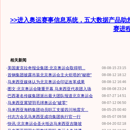
>>进入奥运赛事信息系统，五大数据产品助
赛进
相关新闻
·
美国麦克拉奇报业集团:北京奥运会取得明...
08-08-15 23:15
·
首钢集团披露吊装北京奥运会主火炬塔的"秘密"
08-08-12 18:12
·
马来西亚媒体认为北京奥运会印证改革成果
08-08-12 16:46
·
图文:北京奥运会隆重开幕 马来西亚代表团入场
08-08-08 23:24
·
巴西著名传媒集团派出最大团队报道北京奥运会
08-07-27 14:51
·
马来西亚冀望羽毛球奥运会"破零"
08-07-12 06:50
·
马来西亚海鸥集团动员职工支援四川地震灾...
08-05-25 00:40
·
付志方会见马来西亚成功集团执行官一行
08-05-07 09:58
·
快讯:北京奥运会圣火抵达马来西亚吉隆坡
08-04-20 02:18