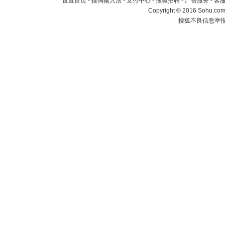
设置首页
-
搜狗输入法
-
支付中心
-
搜狐招聘
-
广告服务
-
客
Copyright
©
2016 Sohu.com 
搜狐不良信息举