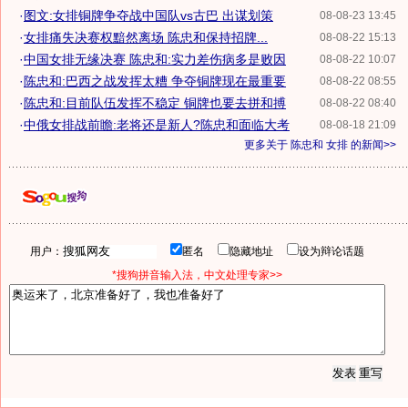
·
图文:女排铜牌争夺战中国队vs古巴 出谋划策
08-08-23 13:45
·
女排痛失决赛权黯然离场 陈忠和保持招牌...
08-08-22 15:13
·
中国女排无缘决赛 陈忠和:实力差伤病多是败因
08-08-22 10:07
·
陈忠和:巴西之战发挥太糟 争夺铜牌现在最重要
08-08-22 08:55
·
陈忠和:目前队伍发挥不稳定 铜牌也要去拼和搏
08-08-22 08:40
·
中俄女排战前瞻:老将还是新人?陈忠和面临大考
08-08-18 21:09
更多关于
陈忠和 女排
的新闻>>
用户：
匿名
隐藏地址
设为辩论话题
*搜狗拼音输入法，中文处理专家>>