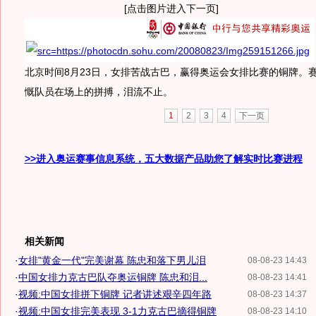
[点击图片进入下一页]
北京时间8月23日，女排苦战古巴，赢得奥运会女排比赛的铜牌。
慨队员在场上的拼搏，泪流不止。
1
2
3
4
下一页
>>进入奥运赛事信息系统，五大数据产品助您了解实时比赛进程
相关新闻
·
女排"黄金一代"完美谢幕 陈忠和落下男儿泪
08-08-23 14:43
·
中国女排力克古巴队夺奥运铜牌 陈忠和泪...
08-08-23 14:41
·
视频:中国女排拼下铜牌 记者讲述艰辛四年路
08-08-23 14:37
·
视频:中国女排完美表现 3-1力克古巴摘得铜牌
08-08-23 14:10