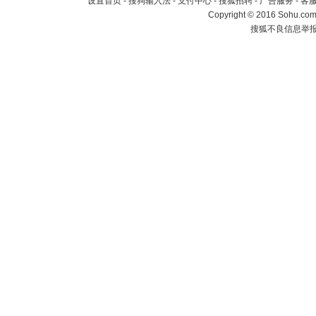
设置首页
-
搜狗输入法
-
支付中心
-
搜狐招聘
-
广告服务
-
客
Copyright
©
2016 Sohu.com 
搜狐不良信息举