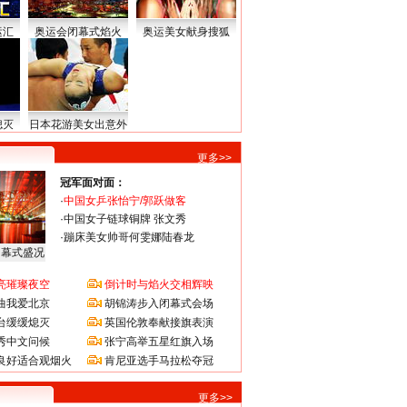
运汇
奥运会闭幕式焰火
奥运美女献身搜狐
熄灭
日本花游美女出意外
更多>>
冠军面对面：
·
中国女乒张怡宁/郭跃做客
·
中国女子链球铜牌 张文秀
·
蹦床美女帅哥何雯娜陆春龙
闭幕式盛况
亮璀璨夜空
倒计时与焰火交相辉映
曲我爱北京
胡锦涛步入闭幕式会场
台缓缓熄灭
英国伦敦奉献接旗表演
秀中文问候
张宁高举五星红旗入场
良好适合观烟火
肯尼亚选手马拉松夺冠
更多>>