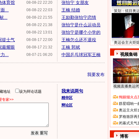
动体育馆
张怡宁 女朋友
08-08-22 22:20
...
王楠 结婚
08-08-22 22:03
策划：炫目奥
...
王励勤张怡宁恋情
08-08-22 21:55
张怡宁是什么运动员
08-08-22 21:38
张怡宁是哪个小学的
08-08-22 13:01
冠提士气
王楠怎么还不退役
08-08-17 22:00
奥运会主火炬
冠最耀眼
王楠 郭斌
08-08-17 21:32
视频集锦
...
中国乒乓球冠军王楠
08-07-21 06:20
我要发布
视频直播奥运
我来说两句
隐藏地址
设为辩论话题
绚丽烟火点
精华区
专家>>
群星唱响一
辩论区
奥运主火炬
罗格致辞再
闭幕式天气
博客