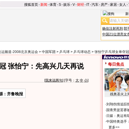
搜狐首页
-
新闻
-
体育
-
S
-
娱乐
-
V
-
财经
-
IT
-
汽车
-
房产
-
家居
-
女人
-
新
杨佳注射死刑
郎
中国21位漂亮女
奥运频道-2008北京奥运会
>
中国军团
>
乒乓球
>
乒乓球动态
>
张怡宁乒乓球女单夺冠
每日焦点
夺冠 张怡宁：先高兴几天再说
[
我来说两句
] [字号：
大
中
小
]
源：齐鲁晚报
残奥圣火上
·
刘翔伤情追踪
·
国青男篮罢赛被
·
日媒：奥运有
·
中国特奥选手
更多>>