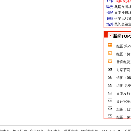
YY图|
美国女排
曝光|
奥运女将
揭秘|
日本沙排
狠拍|
伊辛巴耶
场外|
民间奥运
新闻TOP
组图:第
组图：鲜
曾庆红简
对话萨马
组图：0
组图:另
日本发行
奥运冠军
组图：日
组图：萨