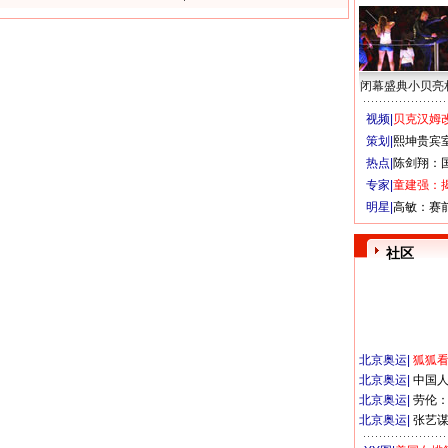
闭幕盛典小贝亮
视频|
贝克汉姆改
策划|
熙坤贵宾
热点|
陈剑翔：
专家|
童建强：
明星|
高敏：赛
社区
北京奥运
|
狐狐
北京奥运
|
中国
北京奥运
|
劳伦
北京奥运
|
张艺