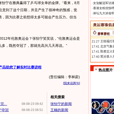
怡宁在雅典赢得了乒乓球女单的金牌。“看来，8月
·
女划艇冠军访港
·
香港女粉丝惊呼
也注意到了这个日期，并且产生了很神奇的预感，觉
·
体坛九大浓妆明
情，因为比赛之前想得太多可能会产生压力。但当
赛事赛程
12年伦敦奥运会？张怡宁笑笑说，“伦敦奥运会是
么多，既然夺冠了，那就先高兴几天再说。”
产品助您了解实时比赛进程
热点图片
(责任编辑：李林蔚)
[
我来说两句
]
相关搜索
...
张怡宁的新闻
08-08-23 09:42
宁夺冠
王楠的新闻
08-08-23 06:51