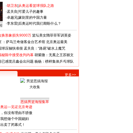
·
胡卫东
|
从奥运看篮球强队之路
·
孟关良
|
可爱儿子的趣事
·
卓越兄
|
篆刻里的中国力量
·
李东雷
|
后奥运时代我们期盼什么？
相
换形象损失9000万
篮坛美女隋菲菲军训英姿
室 ：萨马兰奇做客金台艺术馆
北京奥运最美
国球压轴快准很
孟关良：“路易”破水上魔咒
揭秘陈中接受改判内幕
胡紫微：无冕之王苏丽文
前已感觉吕鑫会出问题
杨杨：榜样集体乒乓球队
更多>>
恶搞男篮海报集萃
看奥运—见证北京奇迹
人，你没有理由不骄傲
：我想做个中国媳妇
谋出卖了闭幕式！