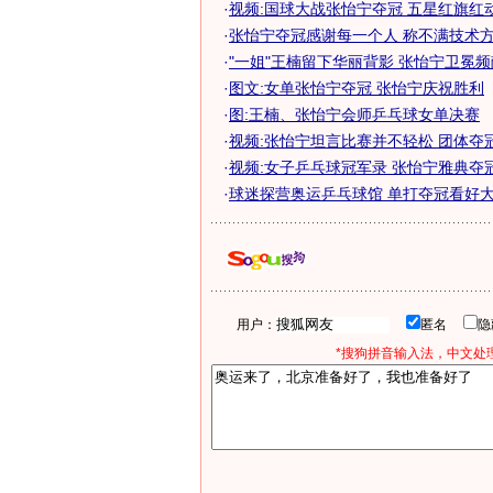
·
视频:国球大战张怡宁夺冠 五星红旗红
·
张怡宁夺冠感谢每一个人 称不满技术方面
·
"一姐"王楠留下华丽背影 张怡宁卫冕频献
·
图文:女单张怡宁夺冠 张怡宁庆祝胜利
·
图:王楠、张怡宁会师乒乓球女单决赛
·
视频:张怡宁坦言比赛并不轻松 团体夺
·
视频:女子乒乓球冠军录 张怡宁雅典夺
·
球迷探营奥运乒乓球馆 单打夺冠看好大力
用户：
匿名
*搜狗拼音输入法，中文处理