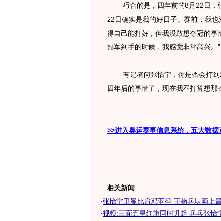
巧合的是，四年前的8月22日，张
22日确实是我的好日子。赛前，我
得自己能打好，但我没敢想夺冠的事
冠军到手的时候，我感觉非常高兴。”
有记者问张怡宁：你是否会打到20
四年后的事情了，现在我不打算想那
>>进入奥运赛事信息系统，五大数据
相关新闻
·
张怡宁卫冕比肩邓亚萍 王楠乒坛画上最完
·
视频:三面五星红旗同时升起 乒乓张怡