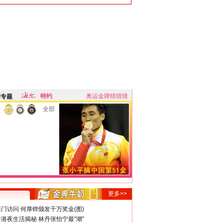
特约
奥运金牌猜猜猜
牌专题
全部
更多>>
门访问 何厚铧颁发千万奖金(图)
港夜生活揭秘 林丹张怡宁最"潮"