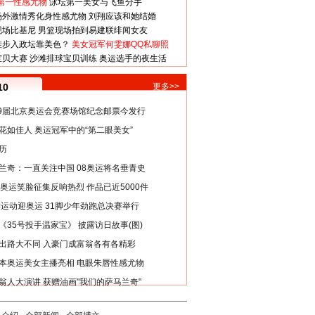
第一性感尤物
泳坛第一美女与飞鱼分手
场外激情秀化身性感尤物
刘翔应该和她结婚
现场比基尼
男篮现场拍到易建联绯闻女友
娃步入政坛靠美色？
美女冠军何雯娜QQ私聊照
宝贝大赛
沙滩排球宝贝训练
奥运选手的夜生活
10
更多>>
29届北京奥运会竞赛场馆纪念邮票今发行
花如佳人 奥运冠军中的“第二眼美女”
历
兰奇：一直关注中国 08奥运将名垂青史
8奥运笑脸征集反响热烈 作品已近5000件
类运动迎奥运 31脚少年劲跑总决赛举行
《35号投手温家宝》 披露访日故事(图)
出路大不同 入豪门成富翁各有各精彩
本奥运美女主播亮相 电眼朱唇性感尤物
翁人大演讲 获赠油画"我们的萨马兰奇"