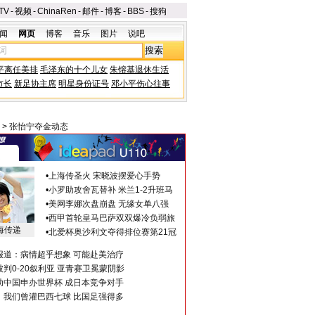
TV
-
视频
-
ChinaRen
-
邮件
-
博客
-
BBS
-
搜狗
闻
网页
博客
音乐
图片
说吧
平离任美排
毛泽东的十个儿女
朱镕基退休生活
市长
新足协主席
明星身份证号
邓小平伤心往事
>
张怡宁夺金动态
•
上海传圣火 宋晓波摆爱心手势
•
小罗助攻舍瓦替补 米兰1-2升班马
•
美网李娜次盘崩盘 无缘女单八强
•
西甲首轮皇马巴萨双双爆冷负弱旅
海传递
•
北爱杯奥沙利文夺得排位赛第21冠
报道：病情超乎想象 可能赴美治疗
判0-20叙利亚 亚青赛卫冕蒙阴影
助中国申办世界杯 成日本竞争对手
：我们曾灌巴西七球 比国足强得多