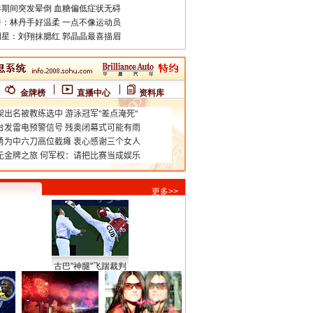
期间突发晕倒 血糖偏低症状无碍
：林丹手好温柔 一点不像运动员
星：刘翔抹腮红 郭晶晶最喜描眉
金牌榜
直播中心
资料库
更多>>
古巴"神腿"飞踹裁判