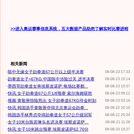
>>进入奥运赛事信息系统，五大数据产品助您了解实时比赛进程
相关新闻
·
陈中无缘女子跆拳道67公斤以上级半决赛
08-08-23 17:33
·
跆拳道女子+67KG:中国陈中涉险过关 进半决赛
08-08-23 16:14
·
墨西哥跆拳道女将埃斯皮诺萨:每场比赛都...
08-08-23 10:37
·
快讯:女子跆拳道67公斤1/8预赛 索尔海姆获胜
08-08-23 09:12
·
视频:黄敬善惊险胜出 女子跆拳道67KG夺金时刻
08-08-23 03:16
·
快讯:韩国选手黄敬善夺得北京奥运会跆拳...
08-08-22 20:10
·
韩国选手林秀贞夺得跆拳道女子57公斤级冠军
08-08-21 20:34
·
女子10米台陈若琳头名进决赛 埃斯皮诺萨...
08-08-21 11:28
·
快讯:女子10米跳台预赛 埃斯皮诺萨62.70分
08-08-20 19:27