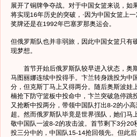
展开了铜牌争夺战。对于中国女篮来说，如
将实现16年历史的突破，·因为中国女篮上
奖牌还是在1992年巴塞罗那奥运会。
但俄罗斯队也并非弱旅，因此中国女篮只有
现梦想。
首节开始后俄罗斯队较早进入状态，奥斯
马图丽娜连续中投得手。卞兰转身跳投为中
分，但克斯丁马上又得两分。随后奥斯波娃
楠抢下防守篮板中投命中，卞兰突破急停跳
又抢断中投两分，带领中国队打出8-2的小
超。然而俄罗斯队毕竟是世界强队，她们马
敬中国队一波8-2的攻击波。首节剩下3分2
投三分中的，中国队15-14抢回领先。但此