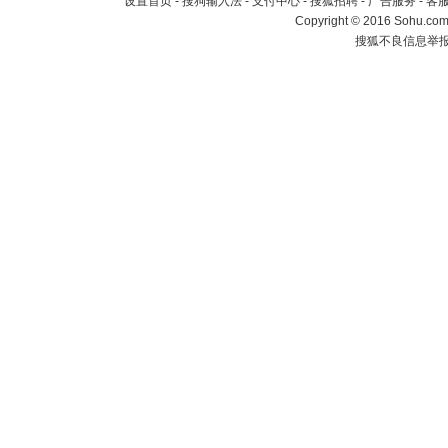
设置首页
-
搜狗输入法
-
支付中心
-
搜狐招聘
-
广告服务
-
客
Copyright
©
2016 Sohu.com 
搜狐不良信息举