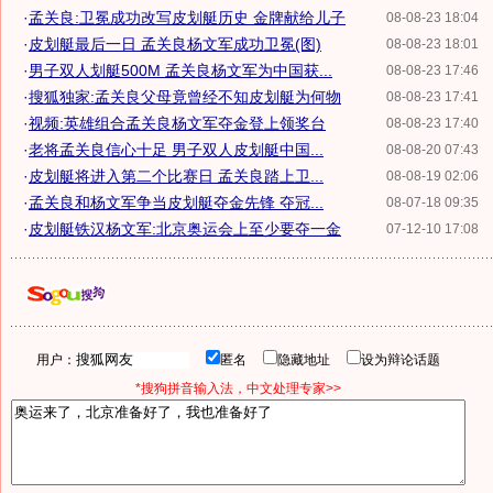
·
孟关良:卫冕成功改写皮划艇历史 金牌献给儿子
08-08-23 18:04
·
皮划艇最后一日 孟关良杨文军成功卫冕(图)
08-08-23 18:01
·
男子双人划艇500M 孟关良杨文军为中国获...
08-08-23 17:46
·
搜狐独家:孟关良父母竟曾经不知皮划艇为何物
08-08-23 17:41
·
视频:英雄组合孟关良杨文军夺金登上领奖台
08-08-23 17:40
·
老将孟关良信心十足 男子双人皮划艇中国...
08-08-20 07:43
·
皮划艇将进入第二个比赛日 孟关良踏上卫...
08-08-19 02:06
·
孟关良和杨文军争当皮划艇夺金先锋 夺冠...
08-07-18 09:35
·
皮划艇铁汉杨文军:北京奥运会上至少要夺一金
07-12-10 17:08
用户：
匿名
隐藏地址
设为辩论话题
*搜狗拼音输入法，中文处理专家>>