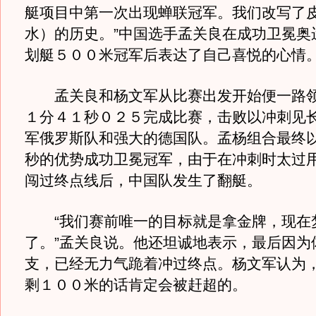
艇项目中第一次出现蝉联冠军。我们改写了
水）的历史。”中国选手孟关良在成功卫冕奥
划艇５００米冠军后表达了自己喜悦的心情
孟关良和杨文军从比赛出发开始便一路领
１分４１秒０２５完成比赛，击败以冲刺见
军俄罗斯队和强大的德国队。孟杨组合最终
秒的优势成功卫冕冠军，由于在冲刺时太过
闯过终点线后，中国队发生了翻艇。
“我们赛前唯一的目标就是拿金牌，现在
了。”孟关良说。他还坦诚地表示，最后因为
支，已经无力气跪着冲过终点。杨文军认为
剩１００米的话肯定会被赶超的。