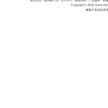
设置首页
-
搜狗输入法
-
支付中心
-
搜狐招聘
-
广告服务
-
客
Copyright
©
2016 Sohu.com 
搜狐不良信息举