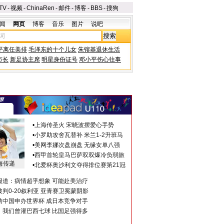
TV
-
视频
-
ChinaRen
-
邮件
-
博客
-
BBS
-
搜狗
闻
网页
博客
音乐
图片
说吧
平离任美排
毛泽东的十个儿女
朱镕基退休生活
市长
新足协主席
明星身份证号
邓小平伤心往事
•
上海传圣火 宋晓波摆爱心手势
•
小罗助攻舍瓦替补 米兰1-2升班马
•
美网李娜次盘崩盘 无缘女单八强
•
西甲首轮皇马巴萨双双爆冷负弱旅
海传递
•
北爱杯奥沙利文夺得排位赛第21冠
报道：病情超乎想象 可能赴美治疗
判0-20叙利亚 亚青赛卫冕蒙阴影
助中国申办世界杯 成日本竞争对手
：我们曾灌巴西七球 比国足强得多