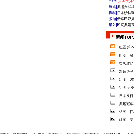
YY图|
美国女排
曝光|
奥运女将
揭秘|
日本沙排
狠拍|
伊辛巴耶
场外|
民间奥运
新闻TOP
组图:第
组图：鲜
曾庆红简
对话萨马
组图：0
组图:另
日本发行
奥运冠军
组图：日
组图：萨