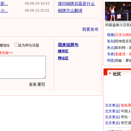
...
请问铜牌后面是什么
08-08-20 18:43
...
铜牌怎么翻译
08-08-15 20:02
闭幕盛典小贝亮
我要发布
视频|
贝克汉姆改
策划|
熙坤贵宾
我来说两句
隐藏地址
设为辩论话题
热点|
陈剑翔：
精华区
专家>>
专家|
童建强：
辩论区
明星|
高敏：赛
社区
北京奥运
|
狐狐
北京奥运
|
中国
北京奥运
|
劳伦
北京奥运
|
张艺