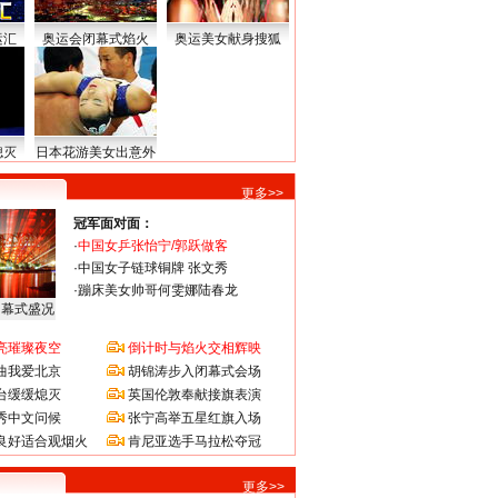
运汇
奥运会闭幕式焰火
奥运美女献身搜狐
熄灭
日本花游美女出意外
更多>>
冠军面对面：
·
中国女乒张怡宁/郭跃做客
·
中国女子链球铜牌 张文秀
·
蹦床美女帅哥何雯娜陆春龙
闭幕式盛况
亮璀璨夜空
倒计时与焰火交相辉映
曲我爱北京
胡锦涛步入闭幕式会场
台缓缓熄灭
英国伦敦奉献接旗表演
秀中文问候
张宁高举五星红旗入场
良好适合观烟火
肯尼亚选手马拉松夺冠
更多>>