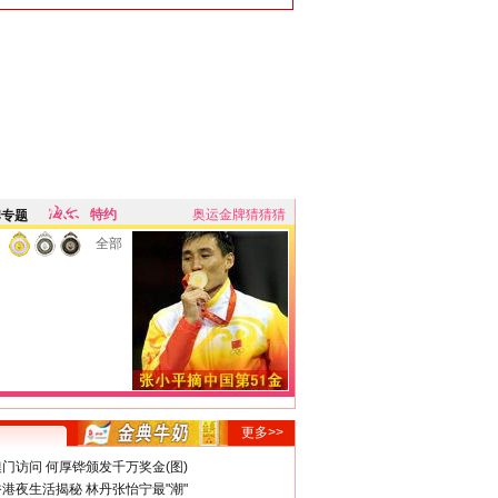
特约
奥运金牌猜猜猜
牌专题
全部
更多>>
门访问 何厚铧颁发千万奖金(图)
港夜生活揭秘 林丹张怡宁最"潮"