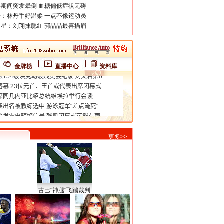
期间突发晕倒 血糖偏低症状无碍
：林丹手好温柔 一点不像运动员
星：刘翔抹腮红 郭晶晶最喜描眉
金牌榜
直播中心
资料库
更多>>
古巴"神腿"飞踹裁判