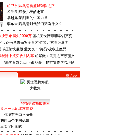
·
胡卫东
|
从奥运看篮球强队之路
·
孟关良
|
可爱儿子的趣事
·
卓越兄
|
篆刻里的中国力量
·
李东雷
|
后奥运时代我们期盼什么？
相
换形象损失9000万
篮坛美女隋菲菲军训英姿
室 ：萨马兰奇做客金台艺术馆
北京奥运最美
国球压轴快准很
孟关良：“路易”破水上魔咒
揭秘陈中接受改判内幕
胡紫微：无冕之王苏丽文
前已感觉吕鑫会出问题
杨杨：榜样集体乒乓球队
更多>>
恶搞男篮海报集萃
看奥运—见证北京奇迹
人，你没有理由不骄傲
：我想做个中国媳妇
谋出卖了闭幕式！