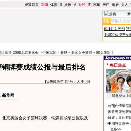
搜狐首页
-
新闻
-
体育
-
S
-
娱乐
-
V
-
财经
-
IT
-
汽车
-
房产
-
家居
-
女人
-
新
杨佳注射死刑
郎
中国21位漂亮女
奥运频道-2008北京奥运会
>
中国军团
>
篮球
>
奥运女子篮球
>
08女篮对手
每日焦点
赛铜牌赛成绩公报与最后排名
[
我来说两句
] [字号：
大
中
小
]
：新华网
残奥圣火上
·
刘翔伤情追踪
·
国青男篮罢赛被
北京奥运会女子篮球决赛、铜牌赛成绩公报以及
·
日媒：奥运有
·
中国特奥选手
更多>>