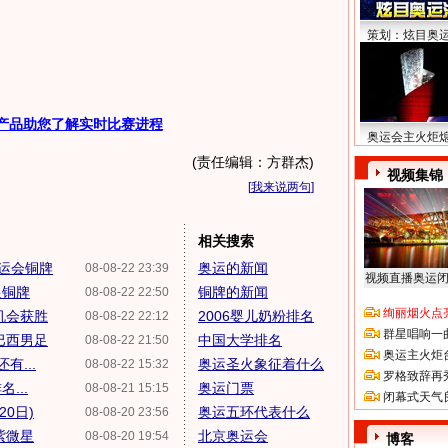
策划：炫目奥
产品助您了解实时比赛进程
奥运会主火炬
(责任编辑：方群杰)
视频集锦
[
我来说两句
]
相关搜索
奥运会铜牌
奥运的新闻
08-08-22 23:39
视频直播奥运
银铜牌
铜牌的新闻
08-08-22 22:50
绚丽烟火点
机会获胜
2006婴儿奶粉排名
08-08-22 22:12
群星唱响一
巴西男足
中国大学排名
08-08-22 21:50
奥运主火炬
...
奥运圣火象征着什么
08-08-22 15:32
罗格致辞再
...
奥运门票
08-08-21 15:15
闭幕式天气
0日)
奥运五环代表什么
08-08-20 23:56
紫微星
北京奥运会
08-08-20 19:54
博客