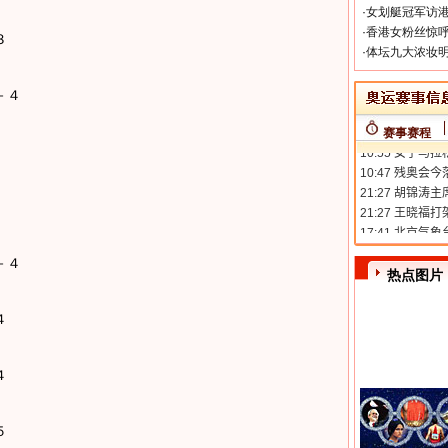
·
女划艇冠军访港
·
香港女粉丝惊呼
３
·
体坛九大浓妆明
－４
赛事赛程
－４
热点图片
４
４
５