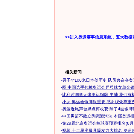
>>进入奥运赛事信息系统，五大数据
相关新闻
·
男子4*100米日本创历史 队员兴奋夺
·
图:中国选手包揽奥运会乒乓球女单金
·
比利时国奥无缘奥运铜牌 主帅:我们有
·
小罗:奥运会铜牌很重要 感谢观众尊重
·
奥运近尾声台媒点评收获:除了4面铜牌还有
·
中国男篮不敌立陶宛遭淘汰 本届奥运排名
·
第29届北京奥运会棒球赛预赛排名(8月2
·
视频:十二星座最具爆发力大排名 奥运