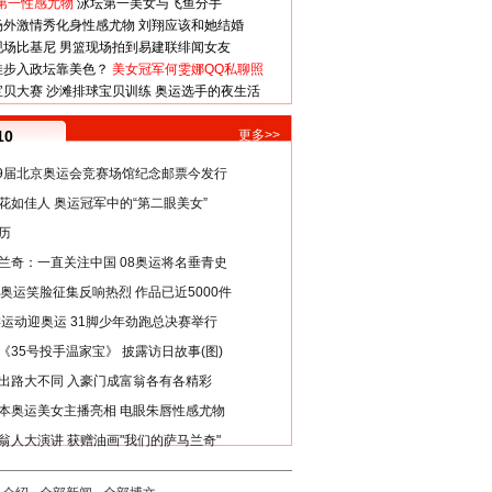
第一性感尤物
泳坛第一美女与飞鱼分手
场外激情秀化身性感尤物
刘翔应该和她结婚
现场比基尼
男篮现场拍到易建联绯闻女友
娃步入政坛靠美色？
美女冠军何雯娜QQ私聊照
宝贝大赛
沙滩排球宝贝训练
奥运选手的夜生活
10
更多>>
29届北京奥运会竞赛场馆纪念邮票今发行
花如佳人 奥运冠军中的“第二眼美女”
历
兰奇：一直关注中国 08奥运将名垂青史
8奥运笑脸征集反响热烈 作品已近5000件
类运动迎奥运 31脚少年劲跑总决赛举行
《35号投手温家宝》 披露访日故事(图)
出路大不同 入豪门成富翁各有各精彩
本奥运美女主播亮相 电眼朱唇性感尤物
翁人大演讲 获赠油画"我们的萨马兰奇"