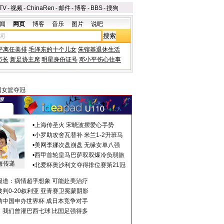
TV
-
视频
-
ChinaRen
-
邮件
-
博客
-
BBS
-
搜狗
闻
网页
博客
音乐
图片
说吧
平离任美排
毛泽东的十个儿女
朱镕基退休生活
市长
新足协主席
明星身份证号
邓小平伤心往事
国女篮夺冠
•
上海传圣火 宋晓波摆爱心手势
•
小罗助攻舍瓦替补 米兰1-2升班马
•
美网李娜次盘崩盘 无缘女单八强
•
西甲首轮皇马巴萨双双爆冷负弱旅
海传递
•
北爱杯奥沙利文夺得排位赛第21冠
报道：病情超乎想象 可能赴美治疗
判0-20叙利亚 亚青赛卫冕蒙阴影
助中国申办世界杯 成日本竞争对手
：我们曾灌巴西七球 比国足强得多