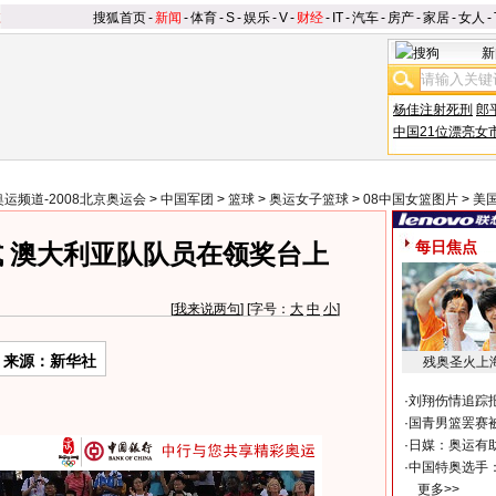
搜狐首页
-
新闻
-
体育
-
S
-
娱乐
-
V
-
财经
-
IT
-
汽车
-
房产
-
家居
-
女人
-
新
杨佳注射死刑
郎
中国21位漂亮女
奥运频道-2008北京奥运会
>
中国军团
>
篮球
>
奥运女子篮球
>
08中国女篮图片
>
美
每日焦点
 澳大利亚队队员在领奖台上
[
我来说两句
] [字号：
大
中
小
]
来源：新华社
残奥圣火上
·
刘翔伤情追踪
·
国青男篮罢赛被
·
日媒：奥运有
·
中国特奥选手
更多>>