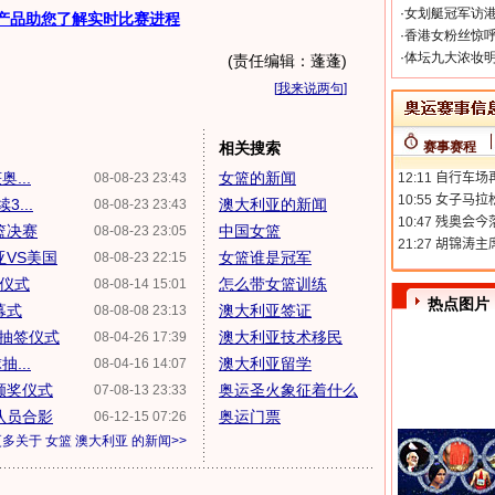
·
女划艇冠军访港
产品助您了解实时比赛进程
·
香港女粉丝惊呼
·
体坛九大浓妆明
(责任编辑：蓬蓬)
[
我来说两句
]
相关搜索
赛事赛程
...
女篮的新闻
08-08-23 23:43
...
澳大利亚的新闻
08-08-23 23:43
篮决赛
中国女篮
08-08-23 23:05
亚VS美国
女篮谁是冠军
08-08-23 22:15
场仪式
怎么带女篮训练
08-08-14 15:01
热点图片
幕式
澳大利亚签证
08-08-08 23:13
抽签仪式
澳大利亚技术移民
08-04-26 17:39
...
澳大利亚留学
08-04-16 14:07
颁奖仪式
奥运圣火象征着什么
07-08-13 23:33
队员合影
奥运门票
06-12-15 07:26
更多关于
女篮 澳大利亚
的新闻>>