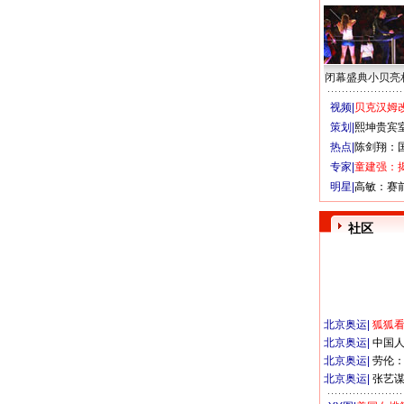
闭幕盛典小贝亮
视频|
贝克汉姆改
策划|
熙坤贵宾
热点|
陈剑翔：
专家|
童建强：
明星|
高敏：赛
社区
北京奥运
|
狐狐
北京奥运
|
中国
北京奥运
|
劳伦
北京奥运
|
张艺