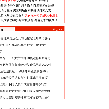
第一性感尤物
泳坛第一美女与飞鱼分手
场外激情秀化身性感尤物
刘翔应该和她结婚
现场比基尼
男篮现场拍到易建联绯闻女友
娃步入政坛靠美色？
美女冠军何雯娜QQ私聊照
宝贝大赛
沙滩排球宝贝训练
奥运选手的夜生活
10
更多>>
29届北京奥运会竞赛场馆纪念邮票今发行
花如佳人 奥运冠军中的“第二眼美女”
历
兰奇：一直关注中国 08奥运将名垂青史
8奥运笑脸征集反响热烈 作品已近5000件
类运动迎奥运 31脚少年劲跑总决赛举行
《35号投手温家宝》 披露访日故事(图)
出路大不同 入豪门成富翁各有各精彩
本奥运美女主播亮相 电眼朱唇性感尤物
翁人大演讲 获赠油画"我们的萨马兰奇"