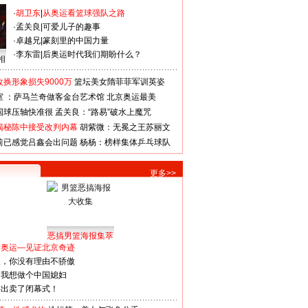
·
胡卫东
|
从奥运看篮球强队之路
·
孟关良
|
可爱儿子的趣事
·
卓越兄
|
篆刻里的中国力量
·
李东雷
|
后奥运时代我们期盼什么？
相
换形象损失9000万
篮坛美女隋菲菲军训英姿
室 ：萨马兰奇做客金台艺术馆
北京奥运最美
国球压轴快准很
孟关良：“路易”破水上魔咒
揭秘陈中接受改判内幕
胡紫微：无冕之王苏丽文
前已感觉吕鑫会出问题
杨杨：榜样集体乒乓球队
更多>>
恶搞男篮海报集萃
看奥运—见证北京奇迹
人，你没有理由不骄傲
：我想做个中国媳妇
谋出卖了闭幕式！