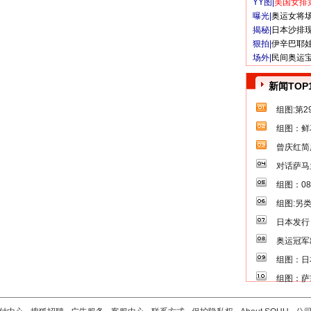
YY图|
美国女排
曝光|
奥运女将
揭秘|
日本沙排
狠拍|
伊辛巴耶
场外|
民间奥运
新闻TOP
组图:第
组图：鲜
曾庆红简
对话萨马
组图：0
组图:另
日本发行
奥运冠军
组图：日
组图：萨