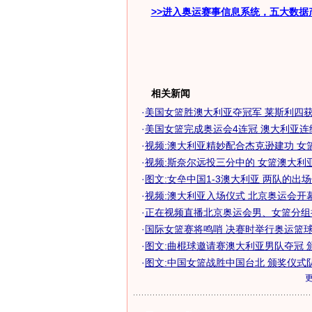
>>进入奥运赛事信息系统，五大数据
相关新闻
·
美国女篮胜澳大利亚夺冠军 莱斯利四获奥
·
美国女篮完成奥运会4连冠 澳大利亚连续3
·
视频:澳大利亚精妙配合杰克逊建功 女
·
视频:斯奈尔远投三分中的 女篮澳大利
·
图文:女垒中国1-3澳大利亚 两队的出
·
视频:澳大利亚入场仪式 北京奥运会开
·
正在视频直播北京奥运会男、女篮分组
·
国际女篮赛将鸣哨 决赛时举行奥运篮球抽
·
图文:曲棍球邀请赛澳大利亚男队夺冠 
·
图文:中国女篮战胜中国台北 颁奖仪式