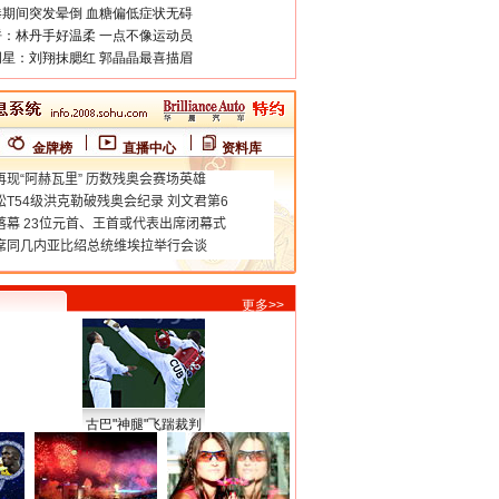
期间突发晕倒 血糖偏低症状无碍
：林丹手好温柔 一点不像运动员
星：刘翔抹腮红 郭晶晶最喜描眉
金牌榜
直播中心
资料库
更多>>
古巴"神腿"飞踹裁判