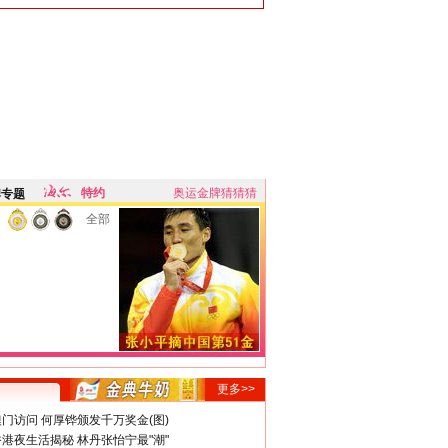
特约
奥运金牌猜猜猜
牌专题
全部
更多>>
门访问 何厚铧颁发千万奖金(图)
港夜生活揭秘 林丹张怡宁最"潮"