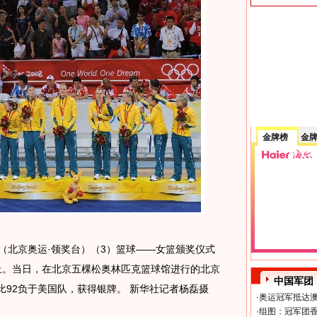
金牌榜
金
日 （北京奥运·领奖台）（3）篮球——女篮颁奖仪式
上。当日，在北京五棵松奥林匹克篮球馆进行的北京
中国军团
比92负于美国队，获得银牌。 新华社记者杨磊摄
·
奥运冠军抵达澳
·
组图：冠军团香