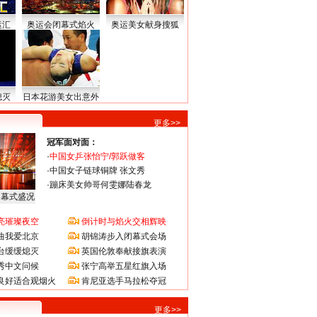
运汇
奥运会闭幕式焰火
奥运美女献身搜狐
熄灭
日本花游美女出意外
更多>>
冠军面对面：
·
中国女乒张怡宁/郭跃做客
·
中国女子链球铜牌 张文秀
·
蹦床美女帅哥何雯娜陆春龙
闭幕式盛况
亮璀璨夜空
倒计时与焰火交相辉映
曲我爱北京
胡锦涛步入闭幕式会场
台缓缓熄灭
英国伦敦奉献接旗表演
秀中文问候
张宁高举五星红旗入场
良好适合观烟火
肯尼亚选手马拉松夺冠
更多>>