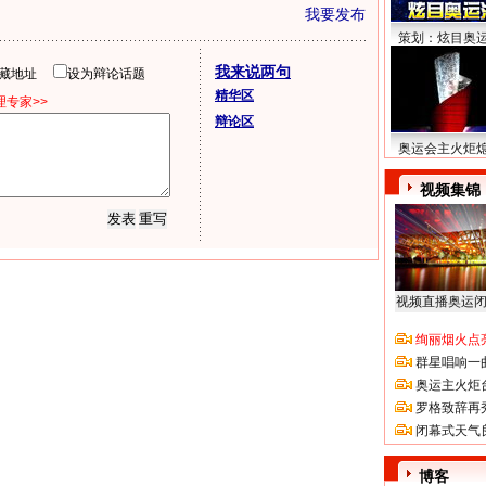
我要发布
策划：炫目奥
我来说两句
隐藏地址
设为辩论话题
精华区
专家>>
辩论区
奥运会主火炬
视频集锦
视频直播奥运
绚丽烟火点
群星唱响一
奥运主火炬
罗格致辞再
闭幕式天气
博客