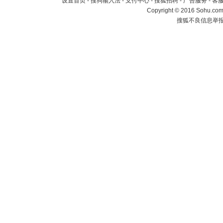
设置首页
-
搜狗输入法
-
支付中心
-
搜狐招聘
-
广告服务
-
客
Copyright
©
2016 Sohu.com 
搜狐不良信息举