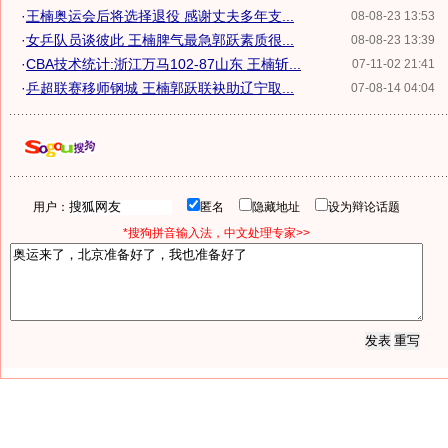
·
王楠奥运会后将选择退役 感谢丈夫多年支...
08-08-23 13:53
·
女乒队员谈彼此 王楠脾气最急郭跃素质很...
08-08-23 13:39
·
CBA技术统计:浙江万马102-87山东 王楠斩...
07-11-02 21:41
·
乒超联赛移师钢城 王楠郭跃联袂助辽宁取...
07-08-14 04:04
用户：
匿名
隐藏地址
设为辩论话题
*搜狗拼音输入法，中文处理专家>>