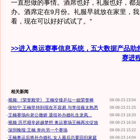
一直想做的事情。酒席也好，礼服也好，都
办。酒席定在9月份。礼服早就放在家里，我
看，现在可以好好试试了。”
>>进入奥运赛事信息系统，五大数据产品助
赛进
相关新闻
·
视频:《荣誉殿堂》 王楠交接乒坛一姐荣誉棒
08-08-23 23:04
·
张怡宁:王楠坚持到现在不容易 与李佳薇太熟悉
08-08-23 21:25
·
王楠赛场向老公撒娇 退役补办婚礼生龙凤...
08-08-23 18:20
·
视频:历尽艰辛超越梦想 奥运赛场王楠再次绽放
08-08-23 16:34
·
深圳晚报:王楠 奔向另一个赛场
08-08-23 15:22
·
王楠奥运后将补办婚礼:女人最后总要回归家庭
08-08-23 14:04