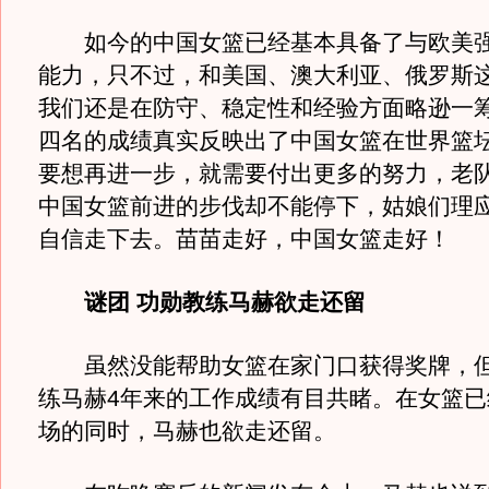
如今的中国女篮已经基本具备了与欧美强
能力，只不过，和美国、澳大利亚、俄罗斯
我们还是在防守、稳定性和经验方面略逊一
四名的成绩真实反映出了中国女篮在世界篮
要想再进一步，就需要付出更多的努力，老
中国女篮前进的步伐却不能停下，姑娘们理
自信走下去。苗苗走好，中国女篮走好！
谜团 功勋教练马赫欲走还留
虽然没能帮助女篮在家门口获得奖牌，但
练马赫4年来的工作成绩有目共睹。在女篮已
场的同时，马赫也欲走还留。