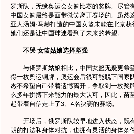
罗斯队，无缘奥运会女篮比赛的奖牌。尽管
中国女篮最终是面带微笑离开赛场的。虽然
亚人汤姆·马赫打造的中国女篮未能在北京获
她们还是让中国球迷看到了未来的希望。
不哭 女篮姑娘选择坚强
与俄罗斯姑娘相比，中国女篮无疑更希望
得一枚奥运铜牌，奥运会后很可能脱下国家
杰不希望自己带着遗憾离开，争取到一枚奖
么多年拼搏下来能力的最大认可，因此，苗
起带着自信走上了3、4名决赛的赛场。
开场后，俄罗斯队较早地进入状态，既有
朗的打法和身体对抗，也拥有灵活的身体条