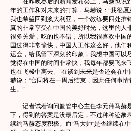
在昨晚赛后的新闻发布会上，马赫也说到
年的工作和对未来的打算，马赫说：“我很愿
我也希望回到澳大利亚，一个教练要四处推
真的非常享受在中国的美好时光，这里的人
很多关爱，吃的也不错，所以我很喜欢中国
国过得非常愉快，中国人工作这么好，他们
运会，给我留下深刻的印象，我想中国可以
觉得在中国的时间非常快，我每年都要飞来
也在飞梭中离去。”在谈到未来是否还会在中
赫说：“合同将在一周后结束，因此任何事情
生。”
记者试着询问篮管中心主任李元伟马赫是
下，得到的答案是没最后定，不过种种迹象
续约马赫态度积极。而“马大帅”是否继续在