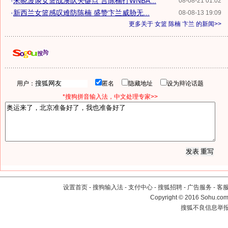
·
宋晓波谈女篮战澳队关键点 言陈楠打WNBA...
08-08-21 01:02
·
新西兰女篮感叹难防陈楠 盛赞卞兰威胁无...
08-08-13 19:09
更多关于
女篮 陈楠 卞兰
的新闻>>
用户：
匿名
隐藏地址
设为辩论话题
*搜狗拼音输入法，中文处理专家>>
设置首页
-
搜狗输入法
-
支付中心
-
搜狐招聘
-
广告服务
-
客
Copyright
©
2016 Sohu.com 
搜狐不良信息举