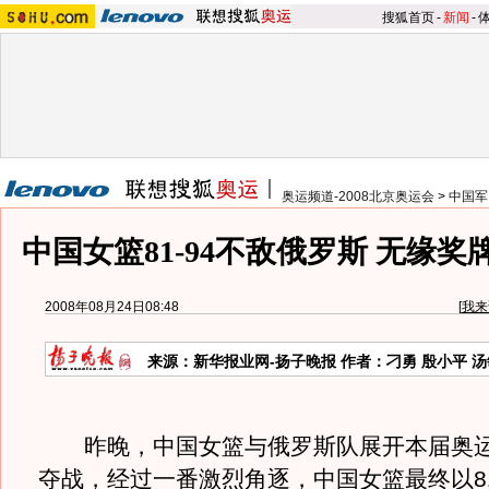
搜狐首页
-
新闻
-
奥运频道-2008北京奥运会
>
中国军
中国女篮81-94不敌俄罗斯 无缘
2008年08月24日08:48
[
我来
来源：新华报业网-扬子晚报 作者：刁勇 殷小平 汤
昨晚，中国女篮与俄罗斯队展开本届奥运
夺战，经过一番激烈角逐，中国女篮最终以81