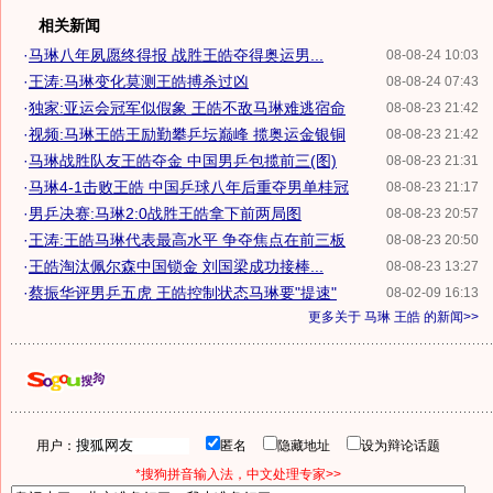
相关新闻
·
马琳八年夙愿终得报 战胜王皓夺得奥运男...
08-08-24 10:03
·
王涛:马琳变化莫测王皓搏杀过凶
08-08-24 07:43
·
独家:亚运会冠军似假象 王皓不敌马琳难逃宿命
08-08-23 21:42
·
视频:马琳王皓王励勤攀乒坛巅峰 揽奥运金银铜
08-08-23 21:42
·
马琳战胜队友王皓夺金 中国男乒包揽前三(图)
08-08-23 21:31
·
马琳4-1击败王皓 中国乒球八年后重夺男单桂冠
08-08-23 21:17
·
男乒决赛:马琳2:0战胜王皓拿下前两局图
08-08-23 20:57
·
王涛:王皓马琳代表最高水平 争夺焦点在前三板
08-08-23 20:50
·
王皓淘汰佩尔森中国锁金 刘国梁成功接棒...
08-08-23 13:27
·
蔡振华评男乒五虎 王皓控制状态马琳要"提速"
08-02-09 16:13
更多关于
马琳 王皓
的新闻>>
用户：
匿名
隐藏地址
设为辩论话题
*搜狗拼音输入法，中文处理专家>>