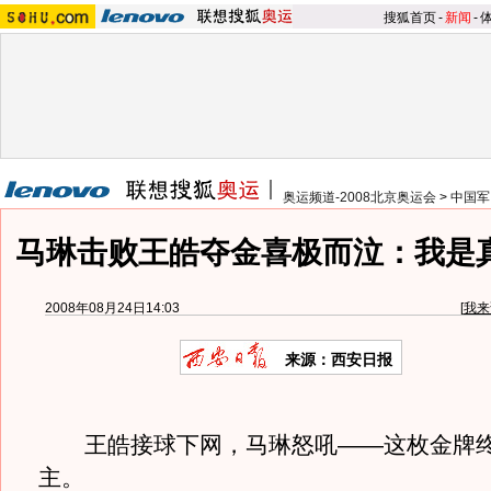
搜狐首页
-
新闻
-
奥运频道-2008北京奥运会
>
中国军
马琳击败王皓夺金喜极而泣：我是
2008年08月24日14:03
[
我来
来源：西安日报
王皓接球下网，马琳怒吼——这枚金牌终
主。