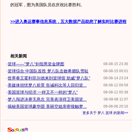
的冠军，图为美国队员在庆祝比赛胜利。
>>进入奥运赛事信息系统，五大数据产品助您了解实时比赛进程
相关新闻
·
篮球——"梦八"剑指男篮金牌图
08-08-15 23:36
·
篮球综合:中国队首胜 梦八队击败希腊队雪耻
08-08-15 00:01
·
世界拳王霍利菲尔德来到篮球馆 助威"梦八队"
08-08-14 23:24
·
美媒体担忧梦八前景 告诫科比等人回归篮...
08-08-12 09:59
·
美国篮球与经济:一样又不一样的"梦八"
08-08-12 05:38
·
梦八闯进决赛无悬念 完美表演捍卫美国篮...
08-08-08 11:07
·
揭秘美国篮球豪华团 美丽空姐亲密接触梦...
08-08-06 20:16
更多关于
梦八 篮球
的新闻>>