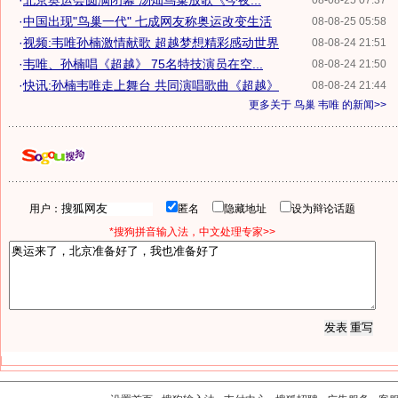
·
北京奥运会圆满闭幕 汤灿鸟巢放歌《今夜...
08-08-25 07:37
·
中国出现"鸟巢一代" 七成网友称奥运改变生活
08-08-25 05:58
·
视频:韦唯孙楠激情献歌 超越梦想精彩感动世界
08-08-24 21:51
·
韦唯、孙楠唱《超越》 75名特技演员在空...
08-08-24 21:50
·
快讯:孙楠韦唯走上舞台 共同演唱歌曲《超越》
08-08-24 21:44
更多关于
鸟巢 韦唯
的新闻>>
用户：
匿名
隐藏地址
设为辩论话题
*搜狗拼音输入法，中文处理专家>>