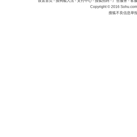
设置首页
-
搜狗输入法
-
支付中心
-
搜狐招聘
-
广告服务
-
客
Copyright
©
2016 Sohu.com 
搜狐不良信息举