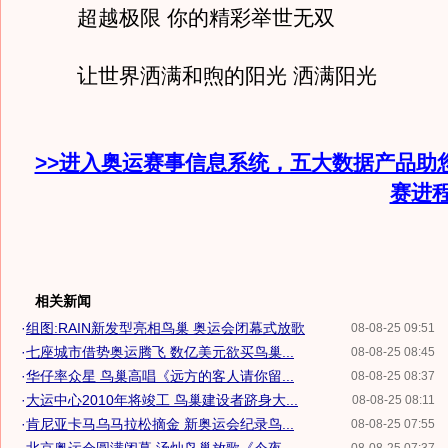
超越极限 你的精彩举世无双
让世界洒满和煦的阳光 洒满阳光
>>进入奥运赛事信息系统，五大数据产品助
赛进
相关新闻
·
组图:RAIN新发型亮相鸟巢 奥运会闭幕式放歌
08-08-25 09:51
·
七座城市借势奥运腾飞 数亿美元欲买鸟巢...
08-08-25 08:45
·
华仔率众星 鸟巢高唱《远方的客人请你留...
08-08-25 08:37
·
大运中心2010年将竣工 鸟巢建设者跻身大...
08-08-25 08:11
·
肯尼亚卡马乌马拉松摘金 新奥运会纪录鸟...
08-08-25 07:55