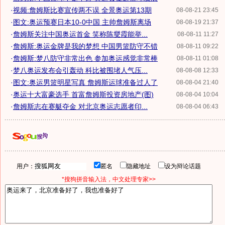
·
视频:詹姆斯比赛宣传两不误 全景奥运第13期
08-08-21 23:45
·
图文:奥运预赛日本10-0中国 主帅詹姆斯离场
08-08-19 21:37
·
詹姆斯关注中国奥运首金 笑称陈燮霞能举...
08-08-11 11:27
·
詹姆斯:奥运金牌是我的梦想 中国男篮防守不错
08-08-11 09:22
·
詹姆斯:梦八防守非常出色 参加奥运感觉非常棒
08-08-11 01:08
·
梦八奥运发布会引轰动 科比被围堵人气压...
08-08-08 12:33
·
图文:奥运男篮明星写真 詹姆斯运球准备过人了
08-08-04 21:40
·
奥运十大富豪选手 首富詹姆斯投资房地产(图)
08-08-04 10:04
·
詹姆斯志在赛艇夺金 对北京奥运志愿者印...
08-08-04 06:43
用户：
匿名
隐藏地址
设为辩论话题
*搜狗拼音输入法，中文处理专家>>