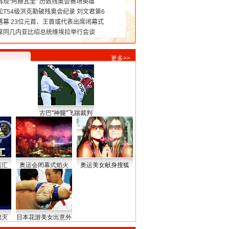
更多>>
古巴"神腿"飞踹裁判
运汇
奥运会闭幕式焰火
奥运美女献身搜狐
熄灭
日本花游美女出意外