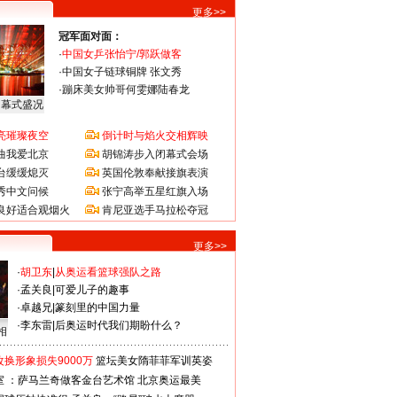
更多>>
冠军面对面：
·
中国女乒张怡宁/郭跃做客
·
中国女子链球铜牌 张文秀
·
蹦床美女帅哥何雯娜陆春龙
闭幕式盛况
亮璀璨夜空
倒计时与焰火交相辉映
曲我爱北京
胡锦涛步入闭幕式会场
台缓缓熄灭
英国伦敦奉献接旗表演
秀中文问候
张宁高举五星红旗入场
良好适合观烟火
肯尼亚选手马拉松夺冠
更多>>
·
胡卫东
|
从奥运看篮球强队之路
·
孟关良
|
可爱儿子的趣事
·
卓越兄
|
篆刻里的中国力量
·
李东雷
|
后奥运时代我们期盼什么？
相
换形象损失9000万
篮坛美女隋菲菲军训英姿
室 ：萨马兰奇做客金台艺术馆
北京奥运最美