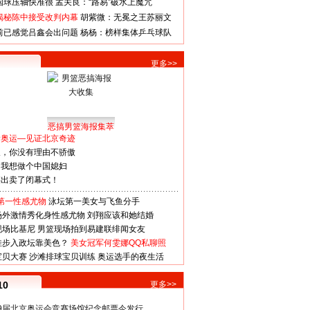
国球压轴快准很
孟关良：“路易”破水上魔咒
揭秘陈中接受改判内幕
胡紫微：无冕之王苏丽文
前已感觉吕鑫会出问题
杨杨：榜样集体乒乓球队
更多>>
恶搞男篮海报集萃
看奥运—见证北京奇迹
人，你没有理由不骄傲
：我想做个中国媳妇
谋出卖了闭幕式！
第一性感尤物
泳坛第一美女与飞鱼分手
场外激情秀化身性感尤物
刘翔应该和她结婚
现场比基尼
男篮现场拍到易建联绯闻女友
娃步入政坛靠美色？
美女冠军何雯娜QQ私聊照
宝贝大赛
沙滩排球宝贝训练
奥运选手的夜生活
10
更多>>
29届北京奥运会竞赛场馆纪念邮票今发行