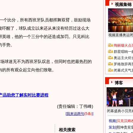
视频集锦
一个比分，所有西班牙队员都挥舞双臂，鼓励现场
被吓醒了，球队成立以来还从来没有经历过这么大
视频直播奥运
胆英雄，他的一个三分中的还造成加罚。只见科比
的手势。
绚丽烟火点
群星唱响一
奥运主火炬
全场球迷无不为西班牙队叹息，但同时也把最热烈的
罗格致辞再
内的所有观众起立向他们致敬。
闭幕式天气
博客
产品助您了解实时比赛进程
(责任编辑：丁伟峰)
闭幕盛典小贝亮
[
我来说两句
(5条)
]
视频|
贝克汉姆改
策划|
熙坤贵宾
相关搜索