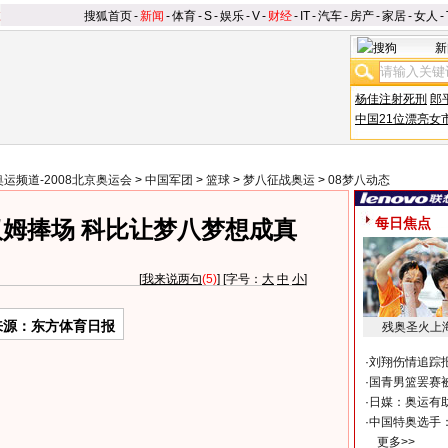
搜狐首页
-
新闻
-
体育
-
S
-
娱乐
-
V
-
财经
-
IT
-
汽车
-
房产
-
家居
-
女人
-
新
杨佳注射死刑
郎
中国21位漂亮女
奥运频道-2008北京奥运会
>
中国军团
>
篮球
>
梦八征战奥运
>
08梦八动态
每日焦点
姆捧场 科比让梦八梦想成真
[
我来说两句
(5)
] [字号：
大
中
小
]
来源：东方体育日报
残奥圣火上
·
刘翔伤情追踪
·
国青男篮罢赛被
·
日媒：奥运有
·
中国特奥选手
更多>>