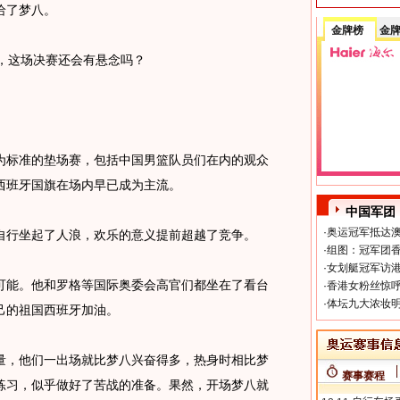
给了梦八。
金牌榜
金
，这场决赛还会有悬念吗？
标准的垫场赛，包括中国男篮队员们在内的观众
西班牙国旗在场内早已成为主流。
中国军团
·
奥运冠军抵达澳
自行坐起了人浪，欢乐的意义提前超越了竞争。
·
组图：冠军团香
·
女划艇冠军访港
能。他和罗格等国际奥委会高官们都坐在了看台
·
香港女粉丝惊呼
·
体坛九大浓妆明
己的祖国西班牙加油。
，他们一出场就比梦八兴奋得多，热身时相比梦
赛事赛程
练习，似乎做好了苦战的准备。果然，开场梦八就