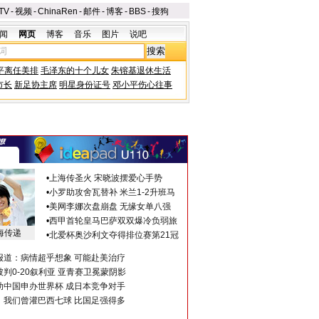
TV
-
视频
-
ChinaRen
-
邮件
-
博客
-
BBS
-
搜狗
闻
网页
博客
音乐
图片
说吧
平离任美排
毛泽东的十个儿女
朱镕基退休生活
市长
新足协主席
明星身份证号
邓小平伤心往事
•
上海传圣火 宋晓波摆爱心手势
•
小罗助攻舍瓦替补 米兰1-2升班马
•
美网李娜次盘崩盘 无缘女单八强
•
西甲首轮皇马巴萨双双爆冷负弱旅
海传递
•
北爱杯奥沙利文夺得排位赛第21冠
报道：病情超乎想象 可能赴美治疗
判0-20叙利亚 亚青赛卫冕蒙阴影
助中国申办世界杯 成日本竞争对手
：我们曾灌巴西七球 比国足强得多