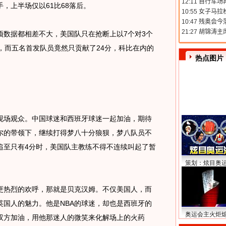
，上半场仅以61比68落后。
据都相差不大，美国队只在抢断上以7个对3个
，而五名首发队员竟然只贡献了24分，科比在内的
热点图片
场观众。中国球迷和西班牙球迷一起加油，期待
尔的带领下，继续打得梦八十分狼狈，梦八队员不
追至只有4分时，美国队主教练不得不连续叫起了暂
策划：炫目奥
热烈的欢呼，那就是贝克汉姆。不仅美国人，而
英国人的魅力。他是NBA的球迷，却也是西班牙的
奥运会主火炬
双方加油，用他那迷人的微笑来化解场上的火药