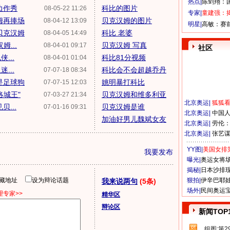
热点|
陈剑翔：
边作秀
科比的图片
08-05-22 11:26
专家|
童建强：
姆再捧场
贝克汉姆的图片
08-04-12 13:09
明星|
高敏：赛
贝克汉姆
科比 老婆
08-04-05 14:49
...
贝克汉姆 写真
08-04-01 09:17
社区
...
科比81分视频
08-04-01 01:04
...
科比会不会超越乔丹
07-07-18 08:34
是足球狗
姚明暴打科比
07-07-15 12:03
洛城王"
贝克汉姆和维多利亚
07-03-27 21:34
北京奥运
|
狐狐
...
贝克汉姆是谁
07-01-16 09:31
北京奥运
|
中国
加油好男儿魏斌女友
北京奥运
|
劳伦
北京奥运
|
张艺
YY图|
美国女排
我要发布
曝光|
奥运女将
揭秘|
日本沙排
隐藏地址
设为辩论话题
狠拍|
伊辛巴耶
我来说两句
(5条)
场外|
民间奥运
专家>>
精华区
辩论区
新闻TOP
组图:第