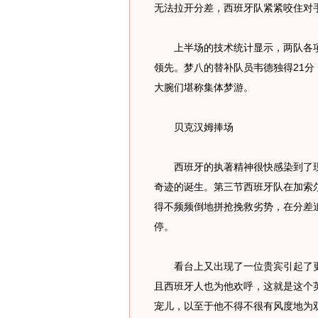
无法拉开分差，西班牙队紧紧咬住对手
上半场的技术统计显示，两队各项数
领先。梦八的替补队员韦德独得21分
大腕们堪称集体梦游。
贝克汉姆捧场
西班牙的执著精神很快感染到了现
奇迹的诞生。第三节西班牙队在加索
得不频频倒地拼抢挽救劣势，在分差
停。
看台上又出现了一位贵宾引起了更
且西班牙人也为他欢呼，这就是这个
宠儿，以至于他不得不很有风度地为