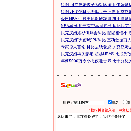
·
组图:贝克汉姆携子为科比加油 伊娃场
·
组图:小飞侠科比无惧阻击上篮 贝克汉
·
今日NBA:中投王凤凰城秘训 科比捧场
·
NBA早报-船王有望本周复出 科比贝克汉姆
·
贝克汉姆洛杉矶拜会科比 惺惺相惜小飞侠
·
贝克汉姆"天使城"PK科比 三项数据万人迷
·
专家惊人言论:科比是纸老虎 贝克汉姆
·
贝克汉姆再买豪宅 超越NBA科比成为"
·
年薪5000万令小飞侠咂舌 科比十分想见贝
用户：
匿名
*搜狗拼音输入法，中文处理