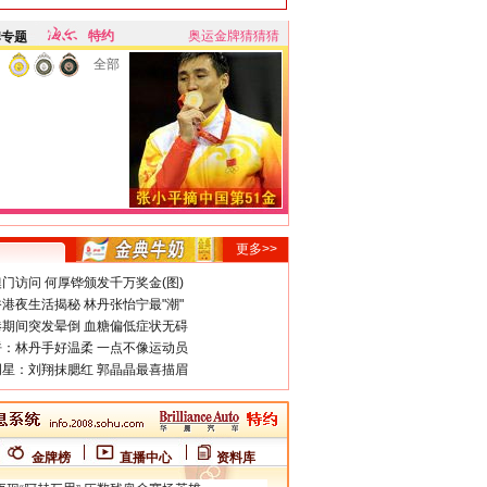
特约
奥运金牌猜猜猜
牌专题
全部
更多>>
门访问 何厚铧颁发千万奖金(图)
港夜生活揭秘 林丹张怡宁最"潮"
期间突发晕倒 血糖偏低症状无碍
：林丹手好温柔 一点不像运动员
星：刘翔抹腮红 郭晶晶最喜描眉
金牌榜
直播中心
资料库