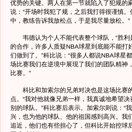
优势的关键。两人在第一节就陷入了犯规的
说：“开场时我犯了规，之后我打得很谨慎。
中，教练告诉我放松点，于是我尽量放松。”
韦德认为个人不能代表整个球队，“胜利
的合作，许多人质疑NBA球星到底能不能打
们做到了。”科比说：“很多人都说NBA球星
场比赛我们在逆境中展现了我们的团队精神
比赛。”
科比和加索尔的兄弟对决也是这场比赛
点。“我对他就像兄弟一样，我真诚地希望决
别的球队。”科比赛后表示。加索尔则说：“
兴，也为他的球队、他的祖国感到高兴。我
追近，他们也有些担心了，但科比开始控球