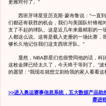
更难对付了。”
西班牙球星亚历克斯·蒙布鲁说：“一直到
们都还有获胜的机会，我们与美国队针锋相
支了不起的球队。这是近几年来最精彩的一
人都这么说。这将是载入史册的一场比赛，
够长久地记住我们这支西班牙队。”
显然，NBA群星们也很赞同他的话，科比
这枚金牌已经太久了，今天终于等到了。”波
的愿望：“我现在就想立刻给我的家人看看这
>>进入奥运赛事信息系统，五大数据产品助
赛进