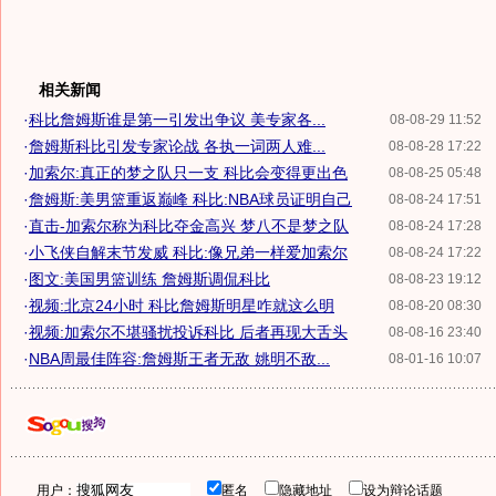
相关新闻
·
科比詹姆斯谁是第一引发出争议 美专家各...
08-08-29 11:52
·
詹姆斯科比引发专家论战 各执一词两人难...
08-08-28 17:22
·
加索尔:真正的梦之队只一支 科比会变得更出色
08-08-25 05:48
·
詹姆斯:美男篮重返巅峰 科比:NBA球员证明自己
08-08-24 17:51
·
直击-加索尔称为科比夺金高兴 梦八不是梦之队
08-08-24 17:28
·
小飞侠自解末节发威 科比:像兄弟一样爱加索尔
08-08-24 17:22
·
图文:美国男篮训练 詹姆斯调侃科比
08-08-23 19:12
·
视频:北京24小时 科比詹姆斯明星咋就这么明
08-08-20 08:30
·
视频:加索尔不堪骚扰投诉科比 后者再现大舌头
08-08-16 23:40
·
NBA周最佳阵容:詹姆斯王者无敌 姚明不敌...
08-01-16 10:07
用户：
匿名
隐藏地址
设为辩论话题