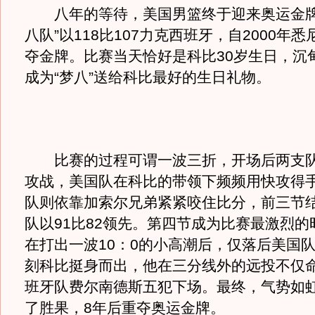
八年的等待，美国男篮终于迎来奥运金牌
八队”以118比107力克西班牙，自2000年
夺金牌。比赛当天恰好是科比30岁生日，沉
成为“梦八”送给科比最好的生日礼物。
比赛的过程可谓一波三折，开场后两支队
攻战，美国队在科比的带领下频频用快攻得
队则依靠加索尔兄弟紧紧咬住比分，前三节
队以91比82领先。第四节成为比赛最激烈的
在打出一波10：0的小高潮后，仅落后美国队
刻科比挺身而出，他在三分线外的远投不仅
班牙队费尔南德斯五犯下场。最终，气势如虹
了胜果，8年后重夺奥运金牌。