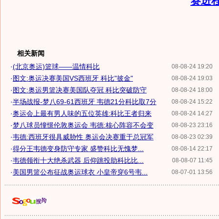
赛进
相关新闻
·
(北京奥运)篮球——温情科比
08-08-24 19:20
·
图文:奥运决赛美国VS西班牙 科比"披金"
08-08-24 19:03
·
图文:奥运男篮决赛美国队夺冠 科比突破防守
08-08-24 18:00
·
半场战报-梦八69-61西班牙 韦德21分科比取7分
08-08-24 15:22
·
奥运会上最有男人味的五位英雄:科比王者归来
08-08-24 14:27
·
梦八球员憧憬伦敦奥运会 韦德:核心阵容不会变
08-08-23 23:16
·
韦德:西班牙很具威胁性 奥运会决赛重于总冠军
08-08-23 02:39
·
得分王韦德变身防守专家 盛赞科比无愧梦...
08-08-14 22:17
·
韦德领衔十大绝杀武器 后仰跳投助科比比...
08-08-07 11:45
·
美国男篮公布征战奥运球衣 小皇帝穿6号韦...
08-07-01 13:56