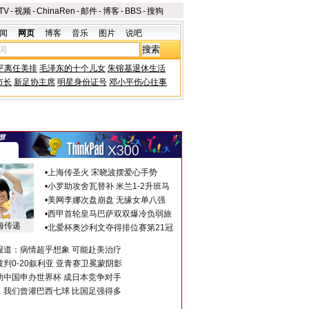
TV
-
视频
-
ChinaRen
-
邮件
-
博客
-
BBS
-
搜狗
闻
网页
博客
音乐
图片
说吧
平离任美排
毛泽东的十个儿女
朱镕基退休生活
市长
新足协主席
明星身份证号
邓小平伤心往事
•
上海传圣火 宋晓波摆爱心手势
•
小罗助攻舍瓦替补 米兰1-2升班马
•
美网李娜次盘崩盘 无缘女单八强
•
西甲首轮皇马巴萨双双爆冷负弱旅
海传递
•
北爱杯奥沙利文夺得排位赛第21冠
报道：病情超乎想象 可能赴美治疗
判0-20叙利亚 亚青赛卫冕蒙阴影
助中国申办世界杯 成日本竞争对手
：我们曾灌巴西七球 比国足强得多