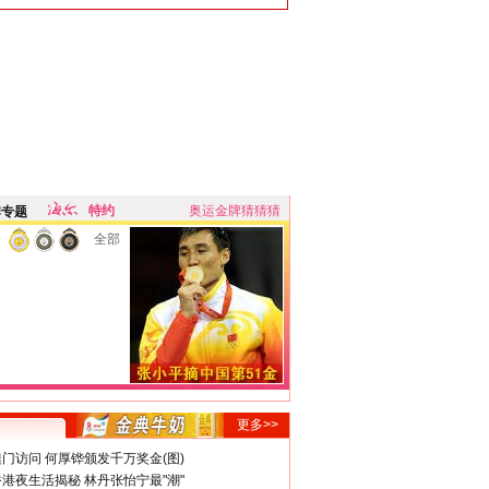
特约
奥运金牌猜猜猜
牌专题
全部
更多>>
门访问 何厚铧颁发千万奖金(图)
港夜生活揭秘 林丹张怡宁最"潮"