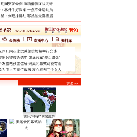
期间突发晕倒 血糖偏低症状无碍
：林丹手好温柔 一点不像运动员
星：刘翔抹腮红 郭晶晶最喜描眉
金牌榜
直播中心
资料库
更多>>
古巴"神腿"飞踹裁判