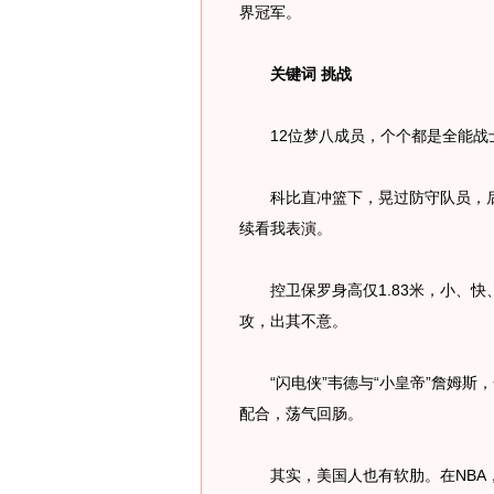
界冠军。
关键词 挑战
12位梦八成员，个个都是全能战
科比直冲篮下，晃过防守队员，后
续看我表演。
控卫保罗身高仅1.83米，小、快
攻，出其不意。
“闪电侠”韦德与“小皇帝”詹姆斯
配合，荡气回肠。
其实，美国人也有软肋。在NBA，