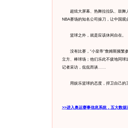
超炫大屏幕、热舞拉拉队、鼓舞人
NBA赛场的知名公司操刀，让中国观
篮球之外，就是应该休闲自在。
没有比赛，“小皇帝”詹姆斯频繁参
立方、棒球场；他们乐此不疲地同球
记者采访，侃侃而谈……
用娱乐篮球的态度，捍卫自己的王
>>进入奥运赛事信息系统，五大数据