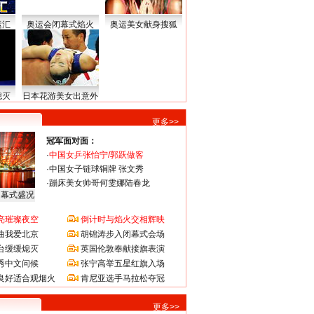
运汇
奥运会闭幕式焰火
奥运美女献身搜狐
熄灭
日本花游美女出意外
更多>>
冠军面对面：
·
中国女乒张怡宁/郭跃做客
·
中国女子链球铜牌 张文秀
·
蹦床美女帅哥何雯娜陆春龙
闭幕式盛况
亮璀璨夜空
倒计时与焰火交相辉映
曲我爱北京
胡锦涛步入闭幕式会场
台缓缓熄灭
英国伦敦奉献接旗表演
秀中文问候
张宁高举五星红旗入场
良好适合观烟火
肯尼亚选手马拉松夺冠
更多>>