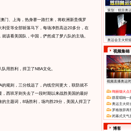
策划：炫目奥
澳门、上海，热身赛一路打来，将欧洲新贵俄罗
大利亚等全部斩落马下，每场净胜高达20多分，在
，就该看美国队，中国，俨然成了梦八队的主场。
奥运会主火炬
视频集锦
队用胜利，捍卫了NBA文化。
视频直播奥运
的规则，三分线远了，内线空间更大，联防就不
绚丽烟火点
显，西班牙则失去了一段时期以来战胜美国的最好
群星唱响一
的主题词，8场胜利，场均胜29分，美国人捍卫了
奥运主火炬
罗格致辞再
闭幕式天气
博客