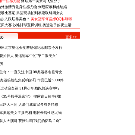
第一性感尤物
泳坛第一美女与飞鱼分手
场外激情秀化身性感尤物
刘翔应该和她结婚
现场比基尼
男篮现场拍到易建联绯闻女友
娃步入政坛靠美色？
美女冠军何雯娜QQ私聊照
宝贝大赛
沙滩排球宝贝训练
奥运选手的夜生活
10
更多>>
29届北京奥运会竞赛场馆纪念邮票今发行
花如佳人 奥运冠军中的“第二眼美女”
历
兰奇：一直关注中国 08奥运将名垂青史
8奥运笑脸征集反响热烈 作品已近5000件
类运动迎奥运 31脚少年劲跑总决赛举行
《35号投手温家宝》 披露访日故事(图)
出路大不同 入豪门成富翁各有各精彩
本奥运美女主播亮相 电眼朱唇性感尤物
翁人大演讲 获赠油画"我们的萨马兰奇"