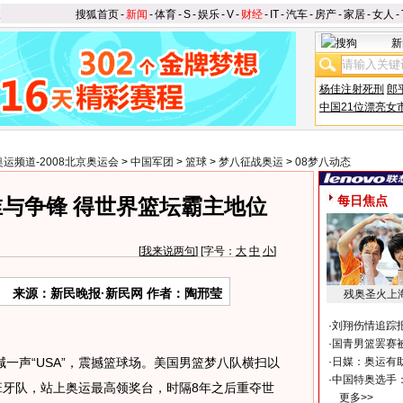
搜狐首页
-
新闻
-
体育
-
S
-
娱乐
-
V
-
财经
-
IT
-
汽车
-
房产
-
家居
-
女人
-
新
杨佳注射死刑
郎
中国21位漂亮女
奥运频道-2008北京奥运会
>
中国军团
>
篮球
>
梦八征战奥运
>
08梦八动态
每日焦点
与争锋 得世界篮坛霸主地位
[
我来说两句
] [字号：
大
中
小
]
来源：新民晚报·新民网 作者：陶邢莹
残奥圣火上
·
刘翔伤情追踪
·
国青男篮罢赛被
声“USA”，震撼篮球场。美国男篮梦八队横扫以
·
日媒：奥运有
·
中国特奥选手
军西班牙队，站上奥运最高领奖台，时隔8年之后重夺世
更多>>