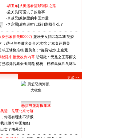
·
胡卫东
|
从奥运看篮球强队之路
·
孟关良
|
可爱儿子的趣事
·
卓越兄
|
篆刻里的中国力量
·
李东雷
|
后奥运时代我们期盼什么？
相
换形象损失9000万
篮坛美女隋菲菲军训英姿
室 ：萨马兰奇做客金台艺术馆
北京奥运最美
国球压轴快准很
孟关良：“路易”破水上魔咒
揭秘陈中接受改判内幕
胡紫微：无冕之王苏丽文
前已感觉吕鑫会出问题
杨杨：榜样集体乒乓球队
更多>>
恶搞男篮海报集萃
看奥运—见证北京奇迹
人，你没有理由不骄傲
：我想做个中国媳妇
谋出卖了闭幕式！