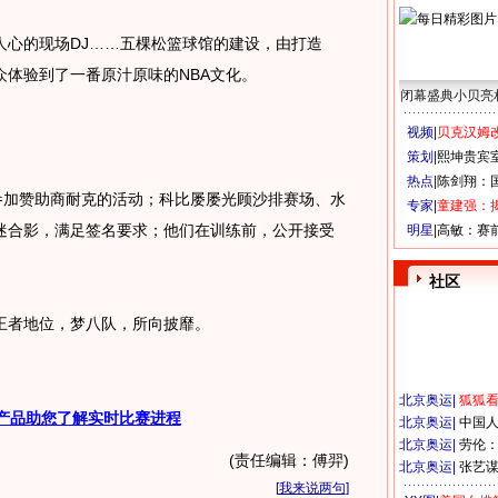
心的现场DJ……五棵松篮球馆的建设，由打造
众体验到了一番原汁原味的NBA文化。
闭幕盛典小贝亮
视频|
贝克汉姆改
策划|
熙坤贵宾
热点|
陈剑翔：
加赞助商耐克的活动；科比屡屡光顾沙排赛场、水
专家|
童建强：
迷合影，满足签名要求；他们在训练前，公开接受
明星|
高敏：赛
社区
者地位，梦八队，所向披靡。
北京奥运
|
狐狐
产品助您了解实时比赛进程
北京奥运
|
中国
北京奥运
|
劳伦
(责任编辑：傅羿)
北京奥运
|
张艺
[
我来说两句
]