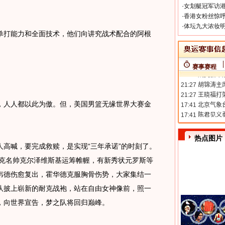
·
女划艇冠军访港
·
香港女粉丝惊呼
·
体坛九大浓妆明
打能力和全面技术，他们向讲究战术配合的阿根
赛事赛程
人人都以此为傲。但，美国男篮无缘世界大赛金
热点图片
喊，要完成救赎，是实现“三年承诺”的时刻了。
杜克名帅克尔泽维斯基运筹帷幄，有新秀状元罗斯等
韦德伤愈复出，霍华德克服胸骨伤势，大家集结一
队披上崭新的耐克战袍，站在自由女神像前，照一
，向世界宣告，梦之队将回归巅峰。