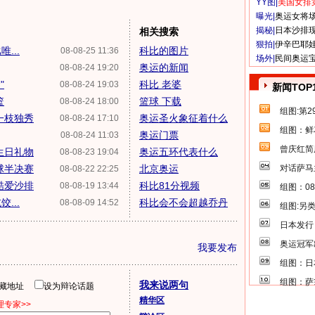
YY图|
美国女排
曝光|
奥运女将
揭秘|
日本沙排
相关搜索
狠拍|
伊辛巴耶
...
科比的图片
08-08-25 11:36
场外|
民间奥运
奥运的新闻
08-08-24 19:20
"
科比 老婆
08-08-24 19:03
新闻TOP
篮
篮球 下载
08-08-24 18:00
组图:第
一枝独秀
奥运圣火象征着什么
08-08-24 17:10
组图：鲜
奥运门票
08-08-24 11:03
曾庆红简
生日礼物
奥运五环代表什么
08-08-23 19:04
球半决赛
北京奥运
对话萨马
08-08-22 22:25
酷爱沙排
科比81分视频
08-08-19 13:44
组图：0
...
科比会不会超越乔丹
08-08-09 14:52
组图:另
日本发行
奥运冠军
我要发布
组图：日
组图：萨
我来说两句
隐藏地址
设为辩论话题
精华区
专家>>