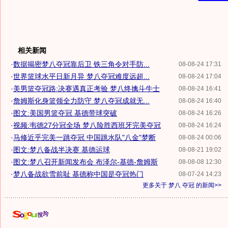
相关新闻
·
数据揭密梦八夺冠靠后卫 铁三角令对手防...
08-08-24 17:31
·
世界篮球水平日新月异 梦八夺冠难度远超...
08-08-24 17:04
·
美男篮夺冠路:决赛遇真正考验 梦八终擒斗牛士
08-08-24 16:41
·
詹姆斯化身篮领全力防守 梦八夺冠成就无...
08-08-24 16:40
·
图文:美国男篮夺冠 基德带球突破
08-08-24 16:26
·
视频:韦德27分冠全场 梦八险胜西班牙完美夺冠
08-08-24 16:24
·
马修近乎完美一跳夺冠 中国跳水队"八金"梦断
08-08-24 00:06
·
图文:梦八备战半决赛 基德运球
08-08-21 19:02
·
图文:梦八召开新闻发布会 布泽尔-基德-詹姆斯
08-08-08 12:30
·
梦八备战欲雪前耻 基德称中国是夺冠热门
08-07-24 14:23
更多关于
梦八 夺冠
的新闻>>