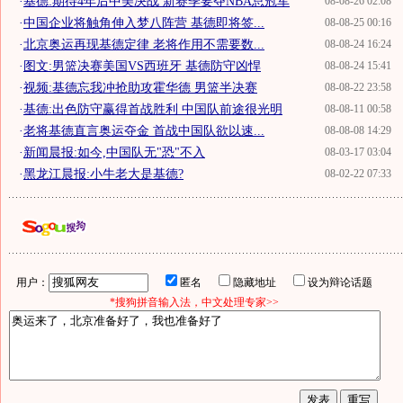
·
基德:期待4年后中美决战 新赛季要夺NBA总冠军
08-08-26 02:08
·
中国企业将触角伸入梦八阵营 基德即将签...
08-08-25 00:16
·
北京奥运再现基德定律 老将作用不需要数...
08-08-24 16:24
·
图文:男篮决赛美国VS西班牙 基德防守凶悍
08-08-24 15:41
·
视频:基德忘我冲抢助攻霍华德 男篮半决赛
08-08-22 23:58
·
基德:出色防守赢得首战胜利 中国队前途很光明
08-08-11 00:58
·
老将基德直言奥运夺金 首战中国队欲以速...
08-08-08 14:29
·
新闻晨报:如今,中国队无"恐"不入
08-03-17 03:04
·
黑龙江晨报:小牛老大是基德?
08-02-22 07:33
用户：
匿名
隐藏地址
设为辩论话题
*搜狗拼音输入法，中文处理专家>>