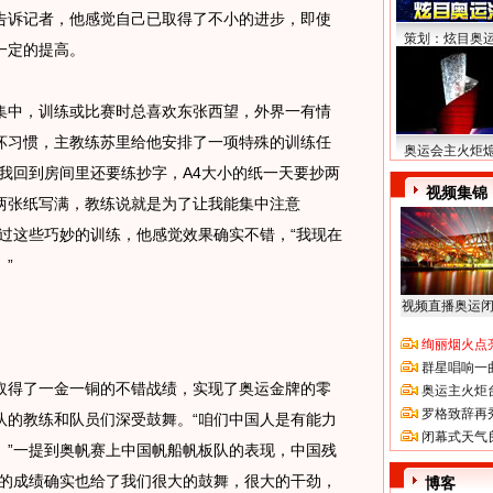
告诉记者，他感觉自己已取得了不小的进步，即使
策划：炫目奥
一定的提高。
中，训练或比赛时总喜欢东张西望，外界一有情
坏习惯，主教练苏里给他安排了一项特殊的训练任
奥运会主火炬
我回到房间里还要练抄字，A4大小的纸一天要抄两
视频集锦
两张纸写满，教练说就是为了让我能集中注意
过这些巧妙的训练，他感觉效果确实不错，“我现在
”
视频直播奥运
绚丽烟火点
群星唱响一
得了一金一铜的不错战绩，实现了奥运金牌的零
奥运主火炬
罗格致辞再
队的教练和队员们深受鼓舞。“咱们中国人是有能力
闭幕式天气
。”一提到奥帆赛上中国帆船帆板队的表现，中国残
们的成绩确实也给了我们很大的鼓舞，很大的干劲，
博客