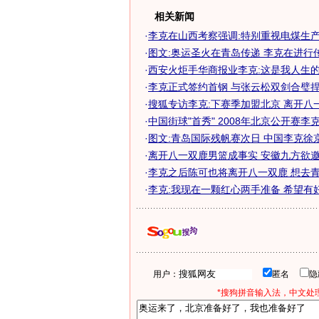
相关新闻
·
李克在山西考察强调:特别重视电煤生
·
图文:奥运圣火在青岛传递 李克在进行
·
西安火炬手华商报业李克:这是我人生
·
李克正式签约首钢 与张云松双剑合璧捍卫
·
搜狐专访李克:下赛季加盟北京 离开八
·
中国街球"首秀" 2008年北京公开赛李克有
·
图文:青岛国际残帆赛次日 中国李克徐
·
离开八一双鹿男篮成事实 安徽九方欲邀李
·
李克之后陈可也将离开八一双鹿 想去青年
·
李克:我现在一颗红心两手准备 希望有
用户：
匿名
*搜狗拼音输入法，中文处理