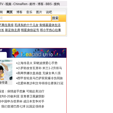
TV
-
视频
-
ChinaRen
-
邮件
-
博客
-
BBS
-
搜狗
闻
网页
博客
音乐
图片
说吧
平离任美排
毛泽东的十个儿女
朱镕基退休生活
市长
新足协主席
明星身份证号
邓小平伤心往事
•
上海传圣火 宋晓波摆爱心手势
•
小罗助攻舍瓦替补 米兰1-2升班马
•
美网李娜次盘崩盘 无缘女单八强
•
西甲首轮皇马巴萨双双爆冷负弱旅
海传递
•
北爱杯奥沙利文夺得排位赛第21冠
报道：病情超乎想象 可能赴美治疗
判0-20叙利亚 亚青赛卫冕蒙阴影
助中国申办世界杯 成日本竞争对手
：我们曾灌巴西七球 比国足强得多