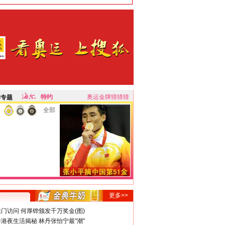
特约
奥运金牌猜猜猜
牌专题
全部
更多>>
门访问 何厚铧颁发千万奖金(图)
港夜生活揭秘 林丹张怡宁最"潮"