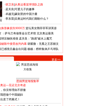
·
胡卫东
|
从奥运看篮球强队之路
·
孟关良
|
可爱儿子的趣事
·
卓越兄
|
篆刻里的中国力量
·
李东雷
|
后奥运时代我们期盼什么？
相
换形象损失9000万
篮坛美女隋菲菲军训英姿
室 ：萨马兰奇做客金台艺术馆
北京奥运最美
国球压轴快准很
孟关良：“路易”破水上魔咒
揭秘陈中接受改判内幕
胡紫微：无冕之王苏丽文
前已感觉吕鑫会出问题
杨杨：榜样集体乒乓球队
更多>>
恶搞男篮海报集萃
看奥运—见证北京奇迹
人，你没有理由不骄傲
：我想做个中国媳妇
谋出卖了闭幕式！