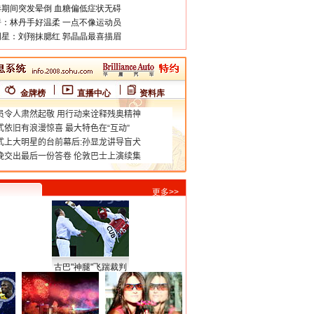
期间突发晕倒 血糖偏低症状无碍
：林丹手好温柔 一点不像运动员
星：刘翔抹腮红 郭晶晶最喜描眉
金牌榜
直播中心
资料库
更多>>
古巴"神腿"飞踹裁判