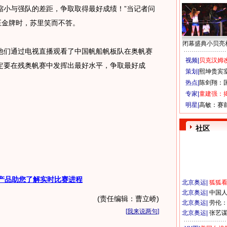
缩小与强队的差距，争取取得最好成绩！”当记者问
至金牌时，苏里笑而不答。
闭幕盛典小贝亮
们通过电视直播观看了中国帆船帆板队在奥帆赛
视频|
贝克汉姆改
定要在残奥帆赛中发挥出最好水平，争取最好成
策划|
熙坤贵宾
热点|
陈剑翔：
专家|
童建强：
明星|
高敏：赛
社区
产品助您了解实时比赛进程
北京奥运
|
狐狐
北京奥运
|
中国
(责任编辑：曹立峤)
北京奥运
|
劳伦
[
我来说两句
]
北京奥运
|
张艺