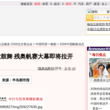
搜狐首页
-
新闻
-
体育
-
S
-
娱乐
-
V
-
财经
-
IT
-
汽车
-
房产
-
家居
-
女人
-
新
杨佳注射死刑
郎
中国21位漂亮女
奥运频道-2008北京奥运会
>
中国军团
>
帆船
>
2008中国帆船动态
每日焦点
鼓舞 残奥帆赛大幕即将拉开
[
我来说两句
] [字号：
大
中
小
]
来源：半岛都市报
残奥圣火上
·
刘翔伤情追踪
·
国青男篮罢赛被
·
日媒：奥运有
·
中国特奥选手
更多>>