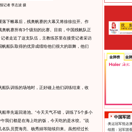
报记者 李志波 摄
落下帷幕后，残奥帆赛的大幕又将徐徐拉开。作
残奥帆赛所有3个级别的比赛。目前，中国残帆队正
，记者走近了这支队伍，主教练苏里在接受记者采访
国帆船队取得的优异成绩给他们很大的鼓舞，他们
金牌榜
金
船队训练的场地时，正好碰上他们训练结束，收
帆船率先返回港池。“今天天气不错，训练了5个多小
中国军团
中午我们都是在海上吃的饭，今天吃的是水饺。”说
·
奥运冠军抵达澳
几名队员贾海亮、杨秀娟等陆续归来。虽然经过长
·
组图：冠军团香