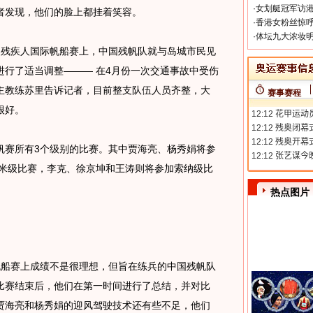
·
女划艇冠军访港
者发现，他们的脸上都挂着笑容。
·
香港女粉丝惊呼
·
体坛九大浓妆明
残疾人国际帆船赛上，中国残帆队就与岛城市民见
行了适当调整——— 在4月份一次交通事故中受伤
主教练苏里告诉记者，目前整支队伍人员齐整，大
赛事赛程
很好。
赛所有3个级别的比赛。其中贾海亮、杨秀娟将参
.4米级比赛，李克、徐京坤和王涛则将参加索纳级比
热点图片
船赛上成绩不是很理想，但旨在练兵的中国残帆队
比赛结束后，他们在第一时间进行了总结，并对比
贾海亮和杨秀娟的迎风驾驶技术还有些不足，他们