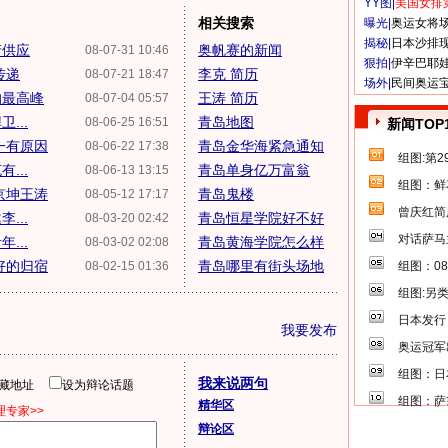
YY图|
美国女排
相关搜索
曝光|
奥运女将
揭秘|
日本沙排
产供应
奥帆赛的新闻
08-07-31 10:46
狠拍|
伊辛巴耶
传递
李克 简历
08-07-21 18:47
场外|
民间奥运
的最高峰
王涛 简历
08-07-04 05:57
...
青岛地图
08-06-25 16:51
新闻TOP
一有原因
青岛金华海紧急通知
08-06-22 17:38
组图:第
...
青岛单身亿万富翁
08-06-13 13:15
组图：鲜
京坤王涛
青岛鬼楼
08-05-12 17:17
曾庆红简
...
青岛恒星学院好不好
08-03-20 02:42
对话萨马
...
青岛黄海学院怎么样
08-03-02 02:08
好的归宿
青岛哪里有街头场地
08-02-15 01:36
组图：0
组图:另
日本发行
我要发布
奥运冠军
组图：日
我来说两句
隐藏地址
设为辩论话题
组图：萨
精华区
专家>>
辩论区