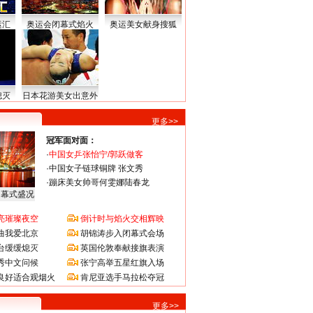
运汇
奥运会闭幕式焰火
奥运美女献身搜狐
熄灭
日本花游美女出意外
更多>>
冠军面对面：
·
中国女乒张怡宁/郭跃做客
·
中国女子链球铜牌 张文秀
·
蹦床美女帅哥何雯娜陆春龙
闭幕式盛况
亮璀璨夜空
倒计时与焰火交相辉映
曲我爱北京
胡锦涛步入闭幕式会场
台缓缓熄灭
英国伦敦奉献接旗表演
秀中文问候
张宁高举五星红旗入场
良好适合观烟火
肯尼亚选手马拉松夺冠
更多>>