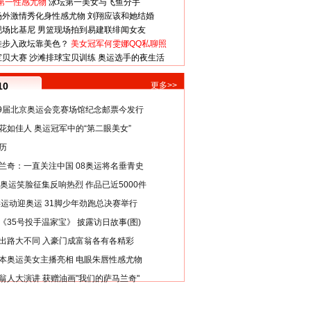
第一性感尤物
泳坛第一美女与飞鱼分手
场外激情秀化身性感尤物
刘翔应该和她结婚
现场比基尼
男篮现场拍到易建联绯闻女友
娃步入政坛靠美色？
美女冠军何雯娜QQ私聊照
宝贝大赛
沙滩排球宝贝训练
奥运选手的夜生活
10
更多>>
29届北京奥运会竞赛场馆纪念邮票今发行
花如佳人 奥运冠军中的“第二眼美女”
历
兰奇：一直关注中国 08奥运将名垂青史
8奥运笑脸征集反响热烈 作品已近5000件
类运动迎奥运 31脚少年劲跑总决赛举行
《35号投手温家宝》 披露访日故事(图)
出路大不同 入豪门成富翁各有各精彩
本奥运美女主播亮相 电眼朱唇性感尤物
翁人大演讲 获赠油画"我们的萨马兰奇"