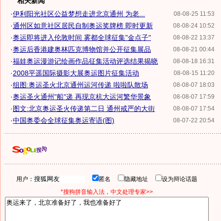
相关新闻
·
伊利阳光社区公益梦想走进北京通州 为老...
08-08-25 11:53
·
通州区如意社区居民自制奥运奖牌榜 即时更新
08-08-24 10:52
·
奥运即将进入伦敦时间 雾都全球征集"金点子"
08-08-22 13:37
·
奥运后香港建奥林匹克博物馆并公开征集展品
08-08-21 00:44
·
福娃奥运漫游记绘画作品征集活动评选结果揭晓
08-08-18 16:31
·
2008平遥国际摄影大展奥运图片征集活动
08-08-15 11:20
·
组图:奥运圣火北京通州运河传递 啦啦队散场
08-08-07 18:03
·
奥运圣火通州"船"递 再现京杭大运河繁华景象
08-08-07 17:59
·
图文:北京奥运圣火传递第二日 通州戒严的大街
08-08-07 17:54
·
中国奥委会全球征集奥运寄语(图)
08-07-22 20:54
用户：
匿名
隐藏地址
设为辩论话题
*搜狗拼音输入法，中文处理专家>>