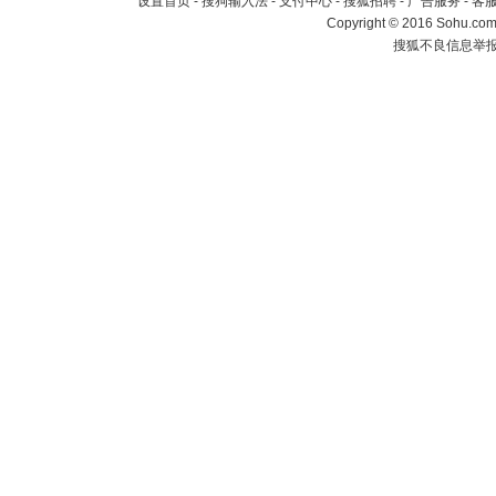
设置首页
-
搜狗输入法
-
支付中心
-
搜狐招聘
-
广告服务
-
客
Copyright
©
2016 Sohu.com 
搜狐不良信息举