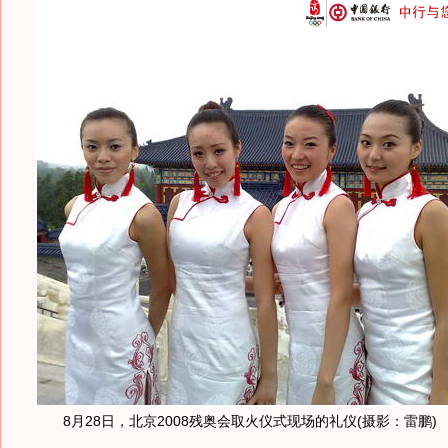
8月28日，北京2008残奥会取火仪式现场的礼仪(摄影：雷鹏)