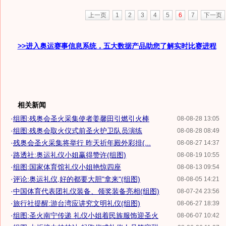
上一页
1
2
3
4
5
6
7
下一页
>>进入奥运赛事信息系统，五大数据产品助您了解实时比赛进程
相关新闻
·
组图:残奥会圣火采集使者姜馨田引燃引火棒
08-08-28 13:05
·
组图:残奥会取火仪式前圣火护卫队员演练
08-08-28 08:49
·
残奥会圣火采集将举行 昨天祈年殿外彩排(...
08-08-27 14:37
·
路透社:奥运礼仪小姐赢得赞许(组图)
08-08-19 10:55
·
组图:国家体育馆礼仪小姐艳惊四座
08-08-13 09:54
·
评论:奥运礼仪,好的都要大胆"拿来"(组图)
08-08-05 14:21
·
中国体育代表团礼仪装备、领奖装备亮相(组图)
08-07-24 23:56
·
旅行社提醒:游台湾应讲究文明礼仪(组图)
08-06-27 18:39
·
组图:圣火南宁传递 礼仪小姐着民族服饰迎圣火
08-06-07 10:42