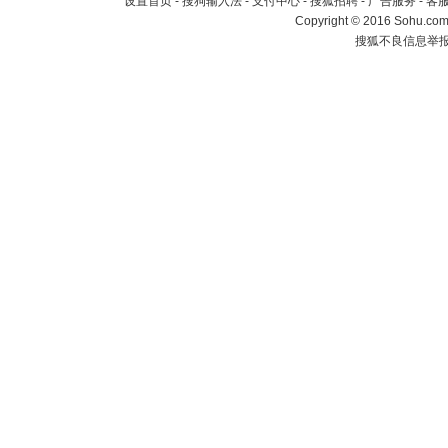
设置首页
-
搜狗输入法
-
支付中心
-
搜狐招聘
-
广告服务
-
客
Copyright
©
2016 Sohu.com 
搜狐不良信息举