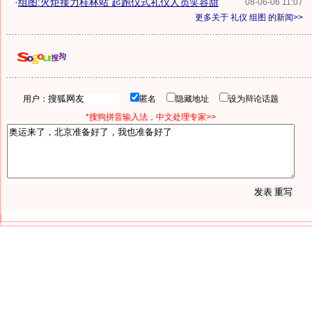
·
组图:火炬接力桂林站 起跑仪式礼仪人员笑容甜
08-06-06 11:07
更多关于
礼仪 组图
的新闻>>
用户：
匿名
隐藏地址
设为辩论话题
*搜狗拼音输入法，中文处理专家>>