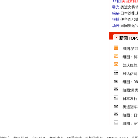
YY图|
美国女排
曝光|
奥运女将
揭秘|
日本沙排
狠拍|
伊辛巴耶
场外|
民间奥运
新闻TOP
组图:第
组图：鲜
曾庆红简
对话萨马
组图：0
组图:另
日本发行
奥运冠军
组图：日
组图：萨