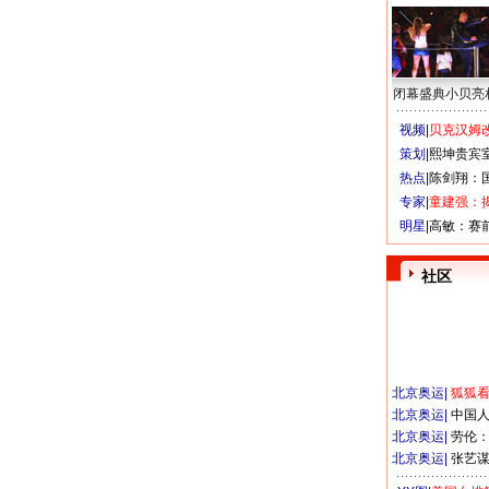
闭幕盛典小贝亮
视频|
贝克汉姆改
策划|
熙坤贵宾
热点|
陈剑翔：
专家|
童建强：
明星|
高敏：赛
社区
北京奥运
|
狐狐
北京奥运
|
中国
北京奥运
|
劳伦
北京奥运
|
张艺