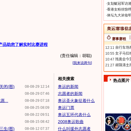
·
女划艇冠军访港
·
香港女粉丝惊呼
·
体坛九大浓妆明
赛事赛程
产品助您了解实时比赛进程
(责任编辑：胡聪)
[
我来说两句
]
相关搜索
热点图片
闭(图)
奥运的新闻
08-08-29 12:14
志愿者的新闻
08-08-29 07:46
...
奥运圣火象征着什么
08-08-29 07:18
奥运门票
08-08-25 08:09
奥运五环代表什么
08-08-22 09:51
2008奥运歌曲
08-08-15 08:42
生(图)
什么叫援外志愿者
08-08-12 07:37