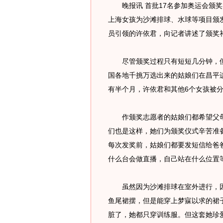
晚报讯 首批17名参加奥运会颁奖
上海女孩为沙滩排球、水球等项目颁
员引领的许依君，向记者讲述了颁奖
尽管颁奖过程只有短短几分钟，但
国各地千挑万选出来的姑娘们在昌平进
有半个月，许依君和其他6个女孩被
作颁奖志愿者的姑娘们都希望父母
们也是这样，她们为颁奖仪式辛苦准
每次发奖前，姑娘们都要发短信给爸
什么台会做直播，自己站在什么位置
虽然因为沙滩排球在室外进行，因此
鱼尾裙摆，但是能穿上梦寐以求的裙
脏了，她都只穿训练服。但这套她珍