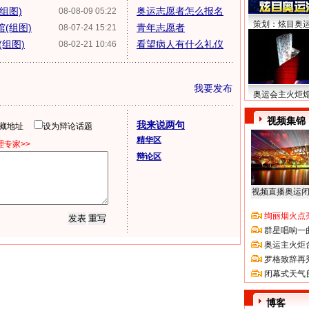
组图)
奥运志愿者怎么报名
08-08-09 05:22
策划：炫目奥
(组图)
青年志愿者
08-07-24 15:21
组图)
看望病人有什么礼仪
08-02-21 10:46
我要发布
奥运会主火炬
视频集锦
我来说两句
隐藏地址
设为辩论话题
精华区
专家>>
辩论区
视频直播奥运
绚丽烟火点
群星唱响一
奥运主火炬
罗格致辞再
闭幕式天气
博客