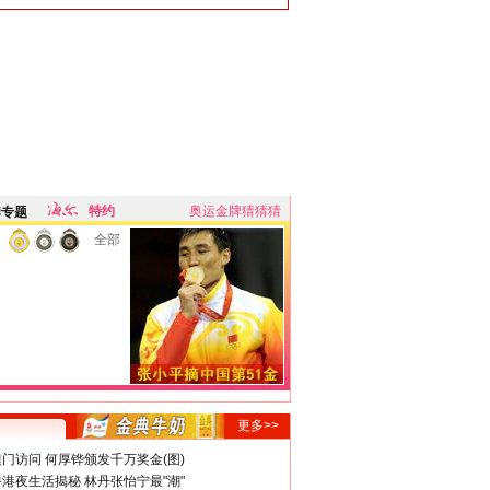
特约
奥运金牌猜猜猜
牌专题
全部
更多>>
门访问 何厚铧颁发千万奖金(图)
港夜生活揭秘 林丹张怡宁最"潮"