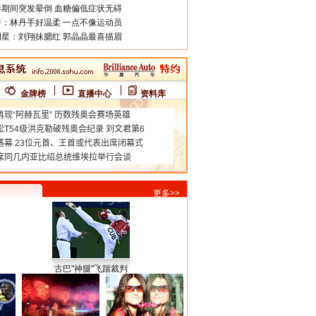
期间突发晕倒 血糖偏低症状无碍
：林丹手好温柔 一点不像运动员
星：刘翔抹腮红 郭晶晶最喜描眉
金牌榜
直播中心
资料库
更多>>
古巴"神腿"飞踹裁判