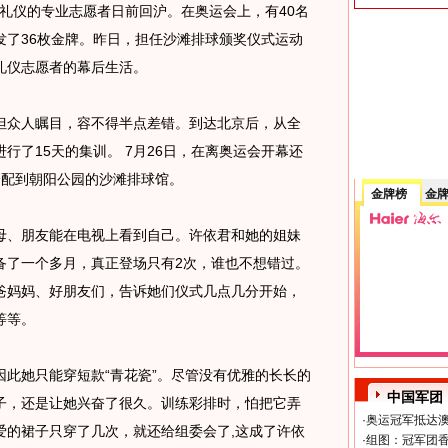
礼仪的专业志愿者日前回沪。在奥运会上，有40名
发了36枚金牌。昨日，担任沙滩排球颁奖仪式运动
礼仪志愿者的幕后生活。
众人瞩目，容不得半点差错。到达北京后，从全
行了15天的集训。 7月26日，在离奥运会开幕还
分配到朝阳公园的沙滩排球馆。
金牌榜
金
、朋友能在电视上看到自己。许依君和她的姐妹
备了一个多月，真正登场只有2次，谁也不想错过。
爸妈妈、好朋友们，告诉她们仪式几点几分开始，
等等。
她只能穿短款“青花瓷”。尽管没有优雅的长长的
中国军团
子，还是让她兴奋了很久。训练彩排时，怕把它弄
·
奥运冠军抵达澳
爱的裙子只穿了几次，就还给组委会了,这成了许依
·
组图：冠军团香