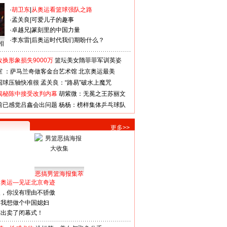
·
胡卫东
|
从奥运看篮球强队之路
·
孟关良
|
可爱儿子的趣事
·
卓越兄
|
篆刻里的中国力量
·
李东雷
|
后奥运时代我们期盼什么？
相
换形象损失9000万
篮坛美女隋菲菲军训英姿
室 ：萨马兰奇做客金台艺术馆
北京奥运最美
国球压轴快准很
孟关良：“路易”破水上魔咒
揭秘陈中接受改判内幕
胡紫微：无冕之王苏丽文
前已感觉吕鑫会出问题
杨杨：榜样集体乒乓球队
更多>>
恶搞男篮海报集萃
看奥运—见证北京奇迹
人，你没有理由不骄傲
：我想做个中国媳妇
谋出卖了闭幕式！