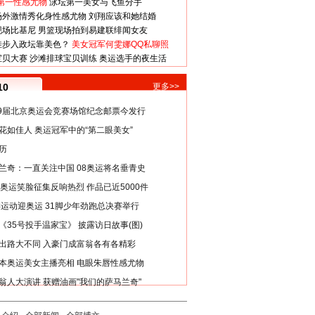
第一性感尤物
泳坛第一美女与飞鱼分手
场外激情秀化身性感尤物
刘翔应该和她结婚
现场比基尼
男篮现场拍到易建联绯闻女友
娃步入政坛靠美色？
美女冠军何雯娜QQ私聊照
宝贝大赛
沙滩排球宝贝训练
奥运选手的夜生活
10
更多>>
29届北京奥运会竞赛场馆纪念邮票今发行
花如佳人 奥运冠军中的“第二眼美女”
历
兰奇：一直关注中国 08奥运将名垂青史
8奥运笑脸征集反响热烈 作品已近5000件
类运动迎奥运 31脚少年劲跑总决赛举行
《35号投手温家宝》 披露访日故事(图)
出路大不同 入豪门成富翁各有各精彩
本奥运美女主播亮相 电眼朱唇性感尤物
翁人大演讲 获赠油画"我们的萨马兰奇"