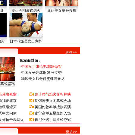
运汇
奥运会闭幕式焰火
奥运美女献身搜狐
熄灭
日本花游美女出意外
更多>>
冠军面对面：
·
中国女乒张怡宁/郭跃做客
·
中国女子链球铜牌 张文秀
·
蹦床美女帅哥何雯娜陆春龙
闭幕式盛况
亮璀璨夜空
倒计时与焰火交相辉映
曲我爱北京
胡锦涛步入闭幕式会场
台缓缓熄灭
英国伦敦奉献接旗表演
秀中文问候
张宁高举五星红旗入场
良好适合观烟火
肯尼亚选手马拉松夺冠
更多>>