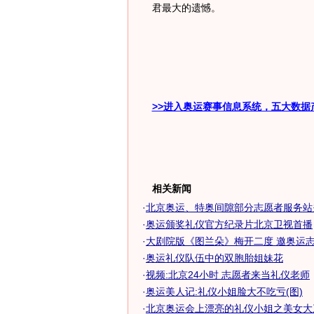
君最大的遗憾。
>>进入奥运赛事信息系统，五大数据
相关新闻
·
北京奥运、特奥间隙部分志愿者服务站关
·
奥运颁奖礼仪官方纪录片北京卫视首播
·
大剧院版《图兰朵》梅开二度 邀奥运志愿
·
奥运礼仪队伍中的双胞胎姐妹花
·
视频:北京24小时 志愿者来当礼仪老师
·
奥运美人记:礼仪小姐脸大不吃亏(图)
·
北京奥运会上漂亮的礼仪小姐之美女大三