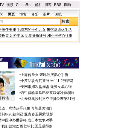
TV
-
视频
-
ChinaRen
-
邮件
-
博客
-
BBS
-
搜狗
闻
网页
博客
音乐
图片
说吧
平离任美排
毛泽东的十个儿女
朱镕基退休生活
市长
新足协主席
明星身份证号
邓小平伤心往事
•
上海传圣火 宋晓波摆爱心手势
•
小罗助攻舍瓦替补 米兰1-2升班马
•
美网李娜次盘崩盘 无缘女单八强
•
西甲首轮皇马巴萨双双爆冷负弱旅
海传递
•
北爱杯奥沙利文夺得排位赛第21冠
报道：病情超乎想象 可能赴美治疗
判0-20叙利亚 亚青赛卫冕蒙阴影
助中国申办世界杯 成日本竞争对手
：我们曾灌巴西七球 比国足强得多