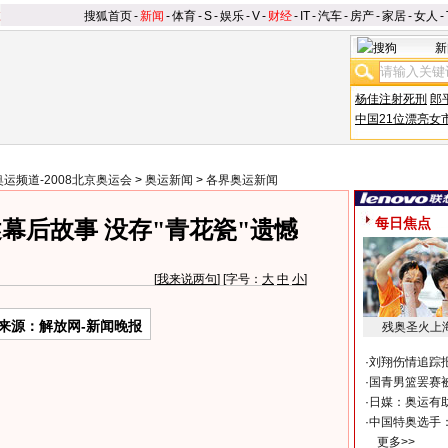
搜狐首页
-
新闻
-
体育
-
S
-
娱乐
-
V
-
财经
-
IT
-
汽车
-
房产
-
家居
-
女人
-
新
杨佳注射死刑
郎
中国21位漂亮女
奥运频道-2008北京奥运会
>
奥运新闻
>
各界奥运新闻
每日焦点
幕后故事 没存"青花瓷"遗憾
[
我来说两句
] [字号：
大
中
小
]
来源：解放网-新闻晚报
残奥圣火上
·
刘翔伤情追踪
·
国青男篮罢赛被
·
日媒：奥运有
·
中国特奥选手
更多>>