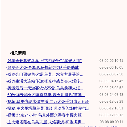
相关新闻
·
残奥会开幕式鸟巢上空将现金色"星光大道"
08-09-06 10:41
·
残奥会火炬传递现场残障拉拉队手语助威
08-09-06 10:05
·
残奥会门票销售火爆 鸟巢、水立方最受追...
08-09-06 07:58
·
残奥生活大连站传递:杨光持残奥会火炬传...
08-09-04 15:45
·
奥运最后一天游客依依不舍 鸟巢前和火炬...
08-08-25 03:52
·
60米祥云焰火闭幕耀鸟巢 熄火炬将现"黄紫...
08-08-24 07:43
·
视频:鸟巢惊现木偶主播 二万火炬手组惊人五环
08-08-18 09:29
·
揭秘:主火炬塔藏鸟巢顶部 运动员入场时悄推出
08-08-12 16:51
·
视频:北京24小时 鸟巢外面众游客争握火炬
08-08-12 09:13
·
主火炬塔藏在鸟巢夹层 火焰要烧得"饱满飘...
08-08-09 09:11