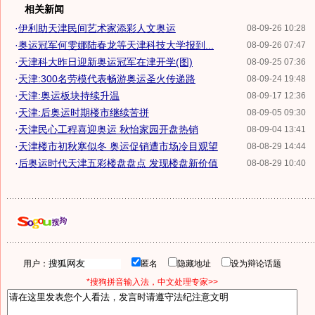
相关新闻
·
伊利助天津民间艺术家添彩人文奥运
08-09-26 10:28
·
奥运冠军何雯娜陆春龙等天津科技大学报到...
08-09-26 07:47
·
天津科大昨日迎新奥运冠军在津开学(图)
08-09-25 07:36
·
天津:300名劳模代表畅游奥运圣火传递路
08-09-24 19:48
·
天津:奥运板块持续升温
08-09-17 12:36
·
天津:后奥运时期楼市继续苦拼
08-09-05 09:30
·
天津民心工程喜迎奥运 秋怡家园开盘热销
08-09-04 13:41
·
天津楼市初秋寒似冬 奥运促销遭市场冷目观望
08-08-29 14:44
·
后奥运时代天津五彩楼盘盘点 发现楼盘新价值
08-08-29 10:40
用户：
匿名
隐藏地址
设为辩论话题
*搜狗拼音输入法，中文处理专家>>