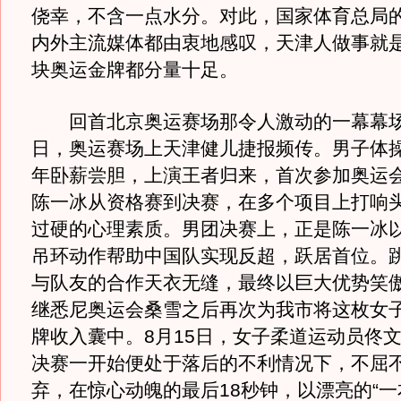
侥幸，不含一点水分。对此，国家体育总局
内外主流媒体都由衷地感叹，天津人做事就
块奥运金牌都分量十足。
回首北京奥运赛场那令人激动的一幕幕场景
日，奥运赛场上天津健儿捷报频传。男子体
年卧薪尝胆，上演王者归来，首次参加奥运
陈一冰从资格赛到决赛，在多个项目上打响
过硬的心理素质。男团决赛上，正是陈一冰
吊环动作帮助中国队实现反超，跃居首位。
与队友的合作天衣无缝，最终以巨大优势笑
继悉尼奥运会桑雪之后再次为我市将这枚女
牌收入囊中。8月15日，女子柔道运动员佟文
决赛一开始便处于落后的不利情况下，不屈
弃，在惊心动魄的最后18秒钟，以漂亮的“一