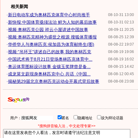
相关新闻
·
新日电动车成为奥林匹克体育中心时尚推手
08-10-31 13:00
·
新快报:中国体育亟须法治 鲜为人知的幕后故事
08-10-31 02:13
·
视频:奥林匹克公园 祥云小屋讲述中国故事
08-09-11 20:25
·
视频:奥林匹克精神为盛世之根源 搜狐体育播报
08-08-25 12:39
·
华侨华人与奥林匹克:侯加昌为体育献终生(图)
08-08-22 19:07
·
视频:"吊环王"讲述自己的故事 我的奥林匹克
08-08-19 19:06
·
中国武术将于8月21日登场奥林匹克体育中...
08-08-19 16:02
·
奥运体育图标设计故事 金镶玉奖牌曾是备...
08-08-15 14:42
·
成龙莫文蔚现身奥林匹克中心 共话《中国...
08-08-12 00:45
·
揭秘第29届北京奥林匹克运动会开幕式背后故事
08-08-08 23:08
用户：
匿名
隐藏地址
设为辩论话题
*搜狗拼音输入法，中文处理专家>>