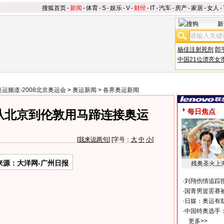
搜狐首页
-
新闻
-
体育
-
S
-
娱乐
-
V
-
财经
-
IT
-
汽车
-
房产
-
家居
-
女人
-
新
杨佳注射死刑
郎
中国21位漂亮女
奥运频道-2008北京奥运会
>
奥运新闻
>
各界奥运新闻
每日焦点
从北京到伦敦用马蹄连接奥运
[
我来说两句
] [字号：
大
中
小
]
来源：大洋网-广州日报
残奥圣火上
·
刘翔伤情追踪
·
国青男篮罢赛被
·
日媒：奥运有
·
中国特奥选手
更多>>