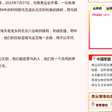
，2012年7月27日，伦敦奥运会开幕。一位执著
金牌榜
金
用4年的时间骑马完成从北京到伦敦的路程，用马蹄
从山海关老龙头到北京八达岭的路程，初战告捷。明年
发，他们的目标是骑马走完每一步路，绝不以车代
文朝，他们都是爱马的人，他们有一个共同的梦
中国军团
·
奥运冠军抵达澳
文化。
·
组图：冠军团香
·
女划艇冠军访港
·
香港女粉丝惊呼
·
体坛九大浓妆明
赛事赛程