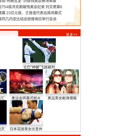
更多>>
古巴"神腿"飞踹裁判
运汇
奥运会闭幕式焰火
奥运美女献身搜狐
熄灭
日本花游美女出意外