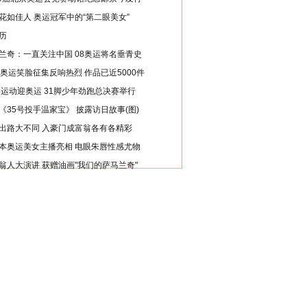
花如佳人 奥运冠军中的“第二眼美女”
历
兰奇：一直关注中国 08奥运将名垂青史
8奥运笑脸征集反响热烈 作品已近5000件
类运动迎奥运 31脚少年劲跑总决赛举行
《35号投手温家宝》 披露访日故事(图)
出路大不同 入豪门成富翁各有各精彩
本奥运美女主播亮相 电眼朱唇性感尤物
翁人大演讲 获赠油画"我们的萨马兰奇"