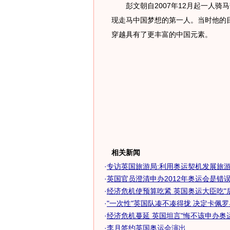
彭文朝自2007年12月起一人骑马
现走马中国梦想的第一人。当时他的
穿越具有了更丰富的中国元素。
相关新闻
·
专访英国旅游局:利用奥运契机发展旅
·
英国官员澄清申办2012年奥运会是错
·
经济危机使预算吃紧 英国奥运大臣吃"
·
"一次性"英国队凑不凑得拢 决定卡佩
·
经济危机蔓延 英国坦言"悔不该申办奥
·
李月签约英国奥运会演出