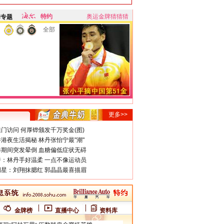
特约
奥运金牌猜猜猜
牌专题
全部
更多>>
门访问 何厚铧颁发千万奖金(图)
港夜生活揭秘 林丹张怡宁最"潮"
期间突发晕倒 血糖偏低症状无碍
：林丹手好温柔 一点不像运动员
星：刘翔抹腮红 郭晶晶最喜描眉
金牌榜
直播中心
资料库