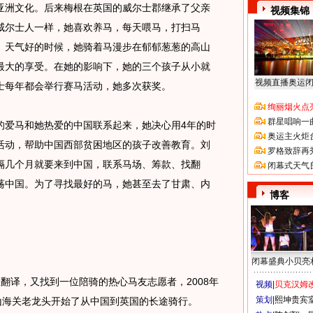
亚洲文化。后来梅根在英国的威尔士郡继承了父亲
视频集锦
威尔士人一样，她喜欢养马，每天喂马，打扫马
。天气好的时候，她骑着马漫步在郁郁葱葱的高山
最大的享受。在她的影响下，她的三个孩子从小就
视频直播奥运
士每年都会举行赛马活动，她多次获奖。
绚丽烟火点
群星唱响一
爱马和她热爱的中国联系起来，她决心用4年的时
奥运主火炬
活动，帮助中国西部贫困地区的孩子改善教育。刘
罗格致辞再
隔几个月就要来到中国，联系马场、筹款、找翻
闭幕式天气
荡中国。为了寻找最好的马，她甚至去了甘肃、内
博客
闭幕盛典小贝亮
译，又找到一位陪骑的热心马友志愿者，2008年
视频|
贝克汉姆改
策划|
熙坤贵宾
山海关老龙头开始了从中国到英国的长途骑行。