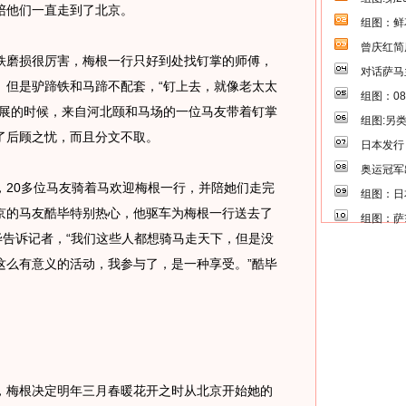
陪他们一直走到了北京。
组图：鲜
曾庆红简
磨损很厉害，梅根一行只好到处找钉掌的师傅，
对话萨马
。但是驴蹄铁和马蹄不配套，“钉上去，就像老太太
组图：0
莫展的时候，来自河北颐和马场的一位马友带着钉掌
组图:另
了后顾之忧，而且分文不取。
日本发行
奥运冠军
0多位马友骑着马欢迎梅根一行，并陪她们走完
组图：日
京的马友酷毕特别热心，他驱车为梅根一行送去了
组图：萨
毕告诉记者，“我们这些人都想骑马走天下，但是没
这么有意义的活动，我参与了，是一种享受。”酷毕
梅根决定明年三月春暖花开之时从北京开始她的