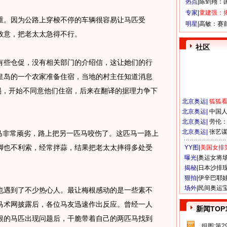
热点|
陈剑翔：
专家|
童建强：
。因为公路上穿梭不停的车辆很容易让马匹受
明星|
高敏：赛
致意，把老太太急得不行。
社区
些仓促，没有相关部门的介绍信，这让她们的行
皇岛的一个农家准备住宿，当地的村主任知道消息
惕，开始不同意他们住宿，后来在翻译的据理力争下
北京奥运
|
狐狐
北京奥运
|
中国
北京奥运
|
劳伦
北京奥运
|
张艺
非常顽劣，路上把另一匹马咬伤了。这匹马一路上
脚也不利索，经常拌蒜，结果把老太太摔得多处受
YY图|
美国女排
曝光|
奥运女将
揭秘|
日本沙排
狠拍|
伊辛巴耶
场外|
民间奥运
遇到了不少热心人。最让梅根感动的是一些素不
马术网披露后，各位马友迅速作出反应。曾经一人
新闻TOP
根的马匹出现问题后，干脆带着自己的两匹马找到
组图:第