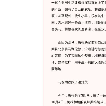
一起在亚洲生活让梅根深深喜欢上了
的产业，拥有了自己的农场。和很多
厩，甚至配种，接生小马，乐在其中
间，涉水踏过一条条小溪流，那是她
会骑马。梅根喜欢长途骑乘，在威尔
正因为爱马，梅根决定要将自己的
间从北京骑马到伦敦，沿途进行慈善
心莲说，为了实现这个梦想，梅根每
译、媒体推广，用半生不熟的汉语闯
蒙等地。
马友助铁娘子渡难关
今年，梅根买了3匹马，请了一位翻
10月4日，梅根和她的表妹罗维纳从