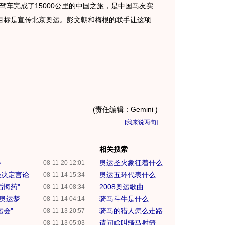
驾车完成了15000公里的中国之旅，是中国马友实
目标是宣传北京奥运。彭文朝和梅根的联手让这项
(责任编辑：Gemini )
[
我来说两句
]
相关搜索
游
奥运圣火象征着什么
08-11-20 12:01
误决定言论
奥运五环代表什么
08-11-14 15:34
后悔药"
2008奥运歌曲
08-11-14 08:34
罗奥运梦
骑马斗牛是什么
08-11-14 04:14
运会"
骑马的猎人怎么走路
08-11-13 20:57
请问啥叫骑马射箭
08-11-13 05:03