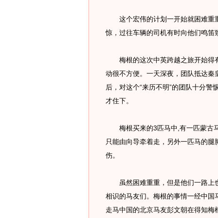
这个宏伟的计划一开始就困难重重
惊，过往车辆的司机有时向他们鸣笛
梅根的这次中英跨越之旅开始得有
动很不方便。一天深夜，团队抵达秦
后，对这个“来历不明”的团队十分警
才住下。
梅根买来的3匹马中,有一匹蒙古马
只能由向导牵着走，另外一匹马的腿
伤。
虽然困难重重，但是他们一路上也
相识的马友们。梅根的事情一经中国
走马中国的北京马友彭文朝在得知梅