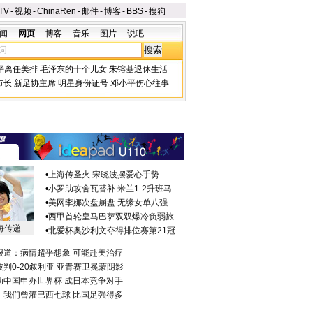
TV
-
视频
-
ChinaRen
-
邮件
-
博客
-
BBS
-
搜狗
闻
网页
博客
音乐
图片
说吧
平离任美排
毛泽东的十个儿女
朱镕基退休生活
市长
新足协主席
明星身份证号
邓小平伤心往事
•
上海传圣火 宋晓波摆爱心手势
•
小罗助攻舍瓦替补 米兰1-2升班马
•
美网李娜次盘崩盘 无缘女单八强
•
西甲首轮皇马巴萨双双爆冷负弱旅
海传递
•
北爱杯奥沙利文夺得排位赛第21冠
报道：病情超乎想象 可能赴美治疗
判0-20叙利亚 亚青赛卫冕蒙阴影
助中国申办世界杯 成日本竞争对手
：我们曾灌巴西七球 比国足强得多