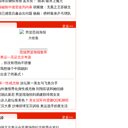
国球压轴快准很
孟关良：“路易”破水上魔咒
揭秘陈中接受改判内幕
胡紫微：无冕之王苏丽文
前已感觉吕鑫会出问题
杨杨：榜样集体乒乓球队
更多>>
恶搞男篮海报集萃
看奥运—见证北京奇迹
人，你没有理由不骄傲
：我想做个中国媳妇
谋出卖了闭幕式！
第一性感尤物
泳坛第一美女与飞鱼分手
场外激情秀化身性感尤物
刘翔应该和她结婚
现场比基尼
男篮现场拍到易建联绯闻女友
娃步入政坛靠美色？
美女冠军何雯娜QQ私聊照
宝贝大赛
沙滩排球宝贝训练
奥运选手的夜生活
10
更多>>
29届北京奥运会竞赛场馆纪念邮票今发行