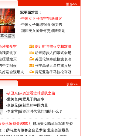
更多>>
冠军面对面：
·
中国女乒张怡宁/郭跃做客
·
中国女子链球铜牌 张文秀
·
蹦床美女帅哥何雯娜陆春龙
闭幕式盛况
亮璀璨夜空
倒计时与焰火交相辉映
曲我爱北京
胡锦涛步入闭幕式会场
台缓缓熄灭
英国伦敦奉献接旗表演
秀中文问候
张宁高举五星红旗入场
良好适合观烟火
肯尼亚选手马拉松夺冠
更多>>
·
胡卫东
|
从奥运看篮球强队之路
·
孟关良
|
可爱儿子的趣事
·
卓越兄
|
篆刻里的中国力量
·
李东雷
|
后奥运时代我们期盼什么？
相
换形象损失9000万
篮坛美女隋菲菲军训英姿
室 ：萨马兰奇做客金台艺术馆
北京奥运最美