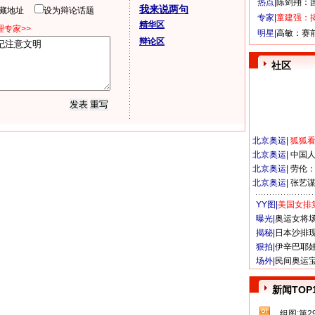
热点|
陈剑翔：
我来说两句
隐藏地址
设为辩论话题
专家|
童建强：
精华区
专家>>
明星|
高敏：赛
辩论区
社区
北京奥运
|
狐狐
北京奥运
|
中国
北京奥运
|
劳伦
北京奥运
|
张艺
YY图|
美国女排
曝光|
奥运女将
揭秘|
日本沙排
狠拍|
伊辛巴耶
场外|
民间奥运
新闻TOP
组图:第