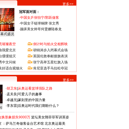
更多>>
冠军面对面：
·
中国女乒张怡宁/郭跃做客
·
中国女子链球铜牌 张文秀
·
蹦床美女帅哥何雯娜陆春龙
闭幕式盛况
亮璀璨夜空
倒计时与焰火交相辉映
曲我爱北京
胡锦涛步入闭幕式会场
台缓缓熄灭
英国伦敦奉献接旗表演
秀中文问候
张宁高举五星红旗入场
良好适合观烟火
肯尼亚选手马拉松夺冠
更多>>
·
胡卫东
|
从奥运看篮球强队之路
·
孟关良
|
可爱儿子的趣事
·
卓越兄
|
篆刻里的中国力量
·
李东雷
|
后奥运时代我们期盼什么？
相
换形象损失9000万
篮坛美女隋菲菲军训英姿
室 ：萨马兰奇做客金台艺术馆
北京奥运最美