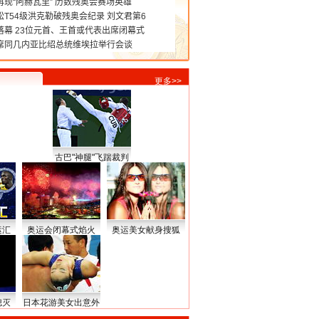
更多>>
古巴"神腿"飞踹裁判
运汇
奥运会闭幕式焰火
奥运美女献身搜狐
熄灭
日本花游美女出意外