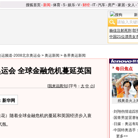
搜狐首页
-
新闻
-
体育
-
S
-
娱乐
-
V
-
财经
-
IT
-
汽车
-
房产
-
家居
-
女人
-
新
杨佳注射死刑
郎
中国21位漂亮女
奥运频道-2008北京奥运会
>
奥运新闻
>
各界奥运新闻
每日焦点
运会 全球金融危机蔓延英国
[
我来说两句
] [字号：
大
中
小
]
：新华网
残奥圣火上
·
刘翔伤情追踪
花）随着全球金融危机的蔓延和英国经济步入衰
·
国青男篮罢赛被
气氛。
·
日媒：奥运有
·
中国特奥选手
更多>>