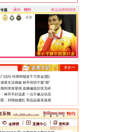
特约
奥运金牌猜猜猜
牌专题
全部
更多>>
门访问 何厚铧颁发千万奖金(图)
港夜生活揭秘 林丹张怡宁最"潮"
期间突发晕倒 血糖偏低症状无碍
：林丹手好温柔 一点不像运动员
星：刘翔抹腮红 郭晶晶最喜描眉
金牌榜
直播中心
资料库