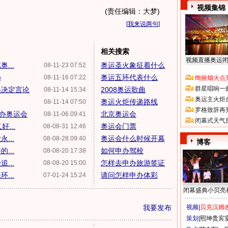
视频集锦
(责任编辑：大梦)
[
我来说两句
]
相关搜索
视频直播奥运
...
奥运圣火象征着什么
08-11-23 07:52
)
奥运五环代表什么
08-11-16 07:22
绚丽烟火点
群星唱响一
误决定言论
2008奥运歌曲
08-11-14 15:34
奥运主火炬
奥运火炬传递路线
08-11-14 07:50
罗格致辞再
办奥运会
北京奥运会
08-11-06 09:41
闭幕式天气
...
奥运会门票
08-08-31 12:46
...
奥运会什么时候开幕
08-08-28 09:40
博客
...
如何申办驾校
08-08-20 17:38
...
怎样去申办旅游签证
08-08-20 15:00
...
请问怎样申办体彩
07-01-24 15:24
闭幕盛典小贝亮
我要发布
视频|
贝克汉姆改
策划|
熙坤贵宾