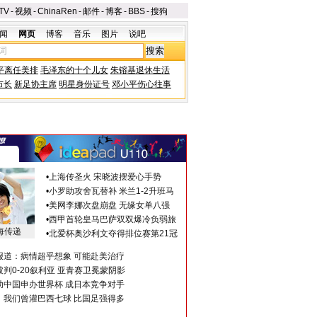
TV
-
视频
-
ChinaRen
-
邮件
-
博客
-
BBS
-
搜狗
闻
网页
博客
音乐
图片
说吧
平离任美排
毛泽东的十个儿女
朱镕基退休生活
市长
新足协主席
明星身份证号
邓小平伤心往事
•
上海传圣火 宋晓波摆爱心手势
•
小罗助攻舍瓦替补 米兰1-2升班马
•
美网李娜次盘崩盘 无缘女单八强
•
西甲首轮皇马巴萨双双爆冷负弱旅
海传递
•
北爱杯奥沙利文夺得排位赛第21冠
报道：病情超乎想象 可能赴美治疗
判0-20叙利亚 亚青赛卫冕蒙阴影
助中国申办世界杯 成日本竞争对手
：我们曾灌巴西七球 比国足强得多