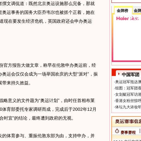
撰文调侃道：既然北京奥运设施那么完备，那就
金牌榜
金
责奥运事务的国务大臣乔韦尔也被抓个正着，她在
知道现在要发生经济危机，英国政府还会申办奥运
份官方报告大做文章，称早在伦敦申办奥运前，经
奥运会仅仅会成为一场举国欢庆的大型“派对”，振
中国军团
·
奥运冠军抵达澳
展带来持久效益。
·
组图：冠军团香
·
女划艇冠军访港
战略意义的文件题为“奥运计划”，由时任首相布莱
·
香港女粉丝惊呼
·
体坛九大浓妆明
体育部委托专家调研而成，完成后于2002年12月
合时宜”的结论，最终遭到政府的无视。
赛事赛程
的体育参与、重振伦敦东部为由，支持申办，并