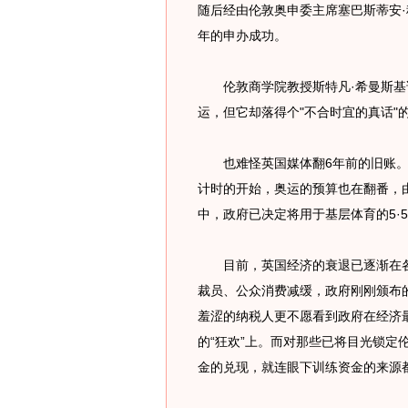
随后经由伦敦奥申委主席塞巴斯蒂安·
年的申办成功。
伦敦商学院教授斯特凡·希曼斯基说
运，但它却落得个"不合时宜的真话"的
也难怪英国媒体翻6年前的旧账。
计时的开始，奥运的预算也在翻番，由
中，政府已决定将用于基层体育的5·
目前，英国经济的衰退已逐渐在各
裁员、公众消费减缓，政府刚刚颁布
羞涩的纳税人更不愿看到政府在经济
的“狂欢”上。而对那些已将目光锁定
金的兑现，就连眼下训练资金的来源