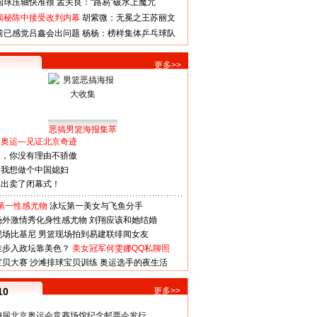
国球压轴快准很
孟关良：“路易”破水上魔咒
揭秘陈中接受改判内幕
胡紫微：无冕之王苏丽文
前已感觉吕鑫会出问题
杨杨：榜样集体乒乓球队
更多>>
恶搞男篮海报集萃
看奥运—见证北京奇迹
人，你没有理由不骄傲
：我想做个中国媳妇
谋出卖了闭幕式！
第一性感尤物
泳坛第一美女与飞鱼分手
场外激情秀化身性感尤物
刘翔应该和她结婚
现场比基尼
男篮现场拍到易建联绯闻女友
娃步入政坛靠美色？
美女冠军何雯娜QQ私聊照
宝贝大赛
沙滩排球宝贝训练
奥运选手的夜生活
10
更多>>
29届北京奥运会竞赛场馆纪念邮票今发行