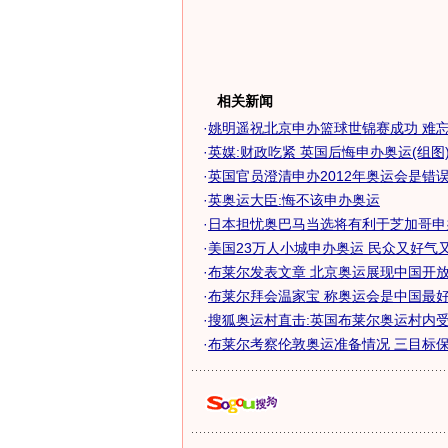
相关新闻
·
姚明遥祝北京申办篮球世锦赛成功 难忘奥
·
英媒:财政吃紧 英国后悔申办奥运(组图
·
英国官员澄清申办2012年奥运会是错
·
英奥运大臣:悔不该申办奥运
·
日本担忧奥巴马当选将有利于芝加哥申
·
美国23万人小城申办奥运 民众又好气又好
·
布莱尔发表文章 北京奥运展现中国开放永
·
布莱尔拜会温家宝 称奥运会是中国最好的
·
搜狐奥运村直击:英国布莱尔奥运村内受追
·
布莱尔考察伦敦奥运准备情况 三目标保环