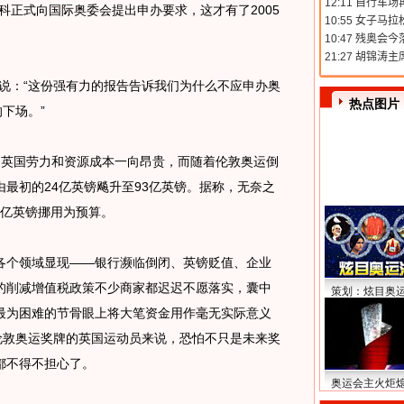
科正式向国际奥委会提出申办要求，这才有了2005
：“这份强有力的报告告诉我们为什么不应申办奥
热点图片
下场。”
英国劳力和资源成本一向昂贵，而随着伦敦奥运倒
最初的24亿英镑飚升至93亿英镑。据称，无奈之
5亿英镑挪用为预算。
个领域显现——银行濒临倒闭、英镑贬值、企业
的削减增值税政策不少商家都迟迟不愿落实，囊中
策划：炫目奥
最为困难的节骨眼上将大笔资金用作毫无实际意义
伦敦奥运奖牌的英国运动员来说，恐怕不只是未来奖
都不得不担心了。
奥运会主火炬