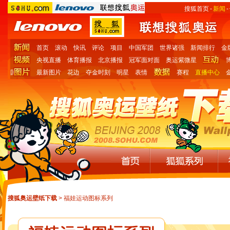
搜狐首页
-
新闻
-
首页
滚动
快讯
评论
项目
中国军团
世界诸强
新闻排行
金
央视直播
体育播报
北京播报
冠军面对面
奥运紫微星
国
最新图片
花边
夺金时刻
明星
表情
赛程
直播中心
搜狐奥运壁纸下载
> 福娃运动图标系列