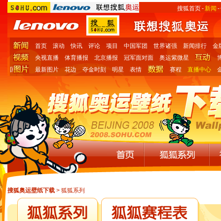
搜狐首页
-
新闻
-
首页
滚动
快讯
评论
项目
中国军团
世界诸强
新闻排行
金
央视直播
体育播报
北京播报
冠军面对面
奥运紫微星
国
最新图片
花边
夺金时刻
明星
表情
赛程
直播中心
搜狐奥运壁纸下载
> 狐狐系列