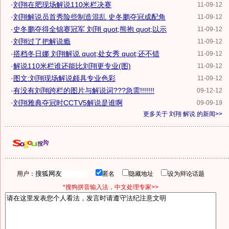
·
刘翔在肥现场解说110米栏决赛
11-09-12
·
刘翔解说员首秀险些制造混乱 史冬鹏夺冠成配角
11-09-12
·
史冬鹏夺得全锦赛冠军 刘翔 quot;熊抱 quot;以示
11-09-12
·
刘翔过了把解说瘾
11-09-12
·
搭档冬日娜 刘翔解说 quot;处女秀 quot;还不错
11-09-12
·
解说110米栏谁还能比刘翔更专业(图)
11-09-12
·
图文:刘翔现场解说颇具专业色彩
11-09-12
·
有没有刘翔跨栏的图片与解说词???急需!!!!!!!
09-12-12
·
刘翔雅典夺冠时CCTV5解说是谁啊
09-09-19
更多关于
刘翔 解说
的新闻>>
用户：
匿名
隐藏地址
设为辩论话题
*搜狗拼音输入法，中文处理专家>>