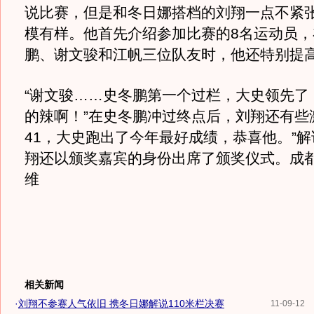
说比赛，但是和冬日娜搭档的刘翔一点不紧
模有样。他首先介绍参加比赛的8名运动员，
鹏、谢文骏和江帆三位队友时，他还特别提
“谢文骏……史冬鹏第一个过栏，大史领先了
的辣啊！”在史冬鹏冲过终点后，刘翔还有些激
41，大史跑出了今年最好成绩，恭喜他。”
翔还以颁奖嘉宾的身份出席了颁奖仪式。成都
维
相关新闻
·
刘翔不参赛人气依旧 携冬日娜解说110米栏决赛
11-09-12