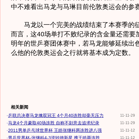
中不难看出马龙与马琳目前伦敦奥运会的参
马龙以一个完美的战绩结束了本赛季的征
而言，这40场单打不败纪录的含金量还需要
明年的世乒赛团体赛中，若马龙能够延续出
么他的伦敦奥运会之行就将基本成为定数。
相关新闻
·
乒联总决赛马龙擒双冠王 4个月40连胜却毫无压力
11-11-29
·
马龙4个月豪取40场连胜 自称不刻意去追求纪录
11-11-29
·
2011男单乒乓球世界杯 王皓张继科两连胜进八强
11-11-12
·
男乒世界杯-张继科4-3逆转德新星 携王皓两连胜
11-11-12