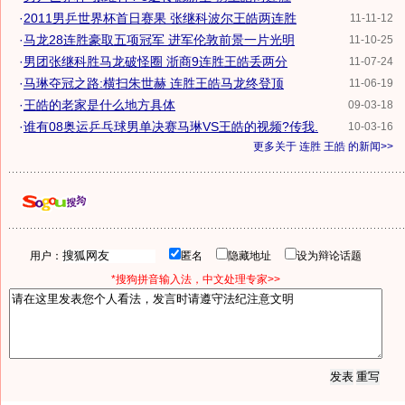
·
2011男乒世界杯首日赛果 张继科波尔王皓两连胜
11-11-12
·
马龙28连胜豪取五项冠军 进军伦敦前景一片光明
11-10-25
·
男团张继科胜马龙破怪圈 浙商9连胜王皓丢两分
11-07-24
·
马琳夺冠之路:横扫朱世赫 连胜王皓马龙终登顶
11-06-19
·
王皓的老家是什么地方具体
09-03-18
·
谁有08奥运乒乓球男单决赛马琳VS王皓的视频?传我.
10-03-16
更多关于
连胜 王皓
的新闻>>
用户：
匿名
隐藏地址
设为辩论话题
*搜狗拼音输入法，中文处理专家>>