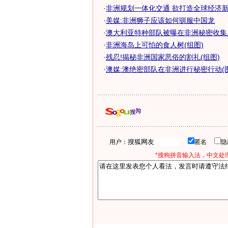
·
非洲规划一体化交通 欲打造全球经济
·
美媒:非洲狮子应该如何驯服中国龙
·
澳大利亚特种部队被曝在非洲秘密收集
·
非洲海岛上可怕的食人树(组图)
·
残忍!揭秘非洲国家恶俗的割礼(组图)
·
澳媒:澳绝密部队在非洲进行秘密行动(图
用户：
匿名
*搜狗拼音输入法，中文处理