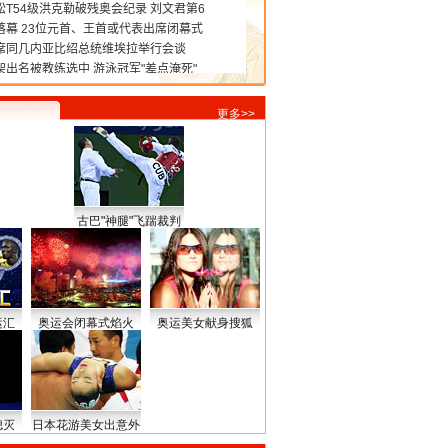
更多>>
古巴"神腿"飞踹裁判
运汇
奥运会闭幕式焰火
奥运美女献身搜狐
熄灭
日本花游美女出意外