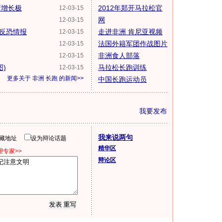
新增长极
2012年郑开马拉松官
12-03-15
网
12-03-15
反恐情报
走进非洲 肯尼亚视频
12-03-15
法国外籍军团作战图片
12-03-15
非洲食人部落
12-03-15
)
马拉松长跑训练
12-03-15
更多关于
非洲 长跑
的新闻>>
中国长跑运动员
我要发布
我来说两句
隐藏地址
设为辩论话题
精华区
专家>>
辩论区