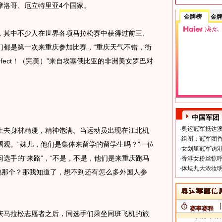
摩洛哥、厄立特里亚4个国家。
金牌榜
金
，其中不少人在世界各项马拉松赛中获得过前三、
们都是第一次来重庆参加比赛，“重庆天气不错，街
fect！（完美）”来自埃塞俄比亚的非洲美女罗巴对
中国军团
·
奥运冠军抵达澳
去身材精瘦，精神饱满。当运动员出现在江北机
·
组图：冠军团香
观。“妹儿，他们是集体来留学的留学生吗？”一位
·
女划艇冠军访港
选手的“来路”，“不是，不是，他们是来重庆跑马
·
香港女粉丝惊呼
·
体坛九大浓妆明
跑那个？那我知道了，想不到还有怎么多外国人参
赛事赛程
马拉松志愿者之后，同选手们乘坐同班飞机的旅