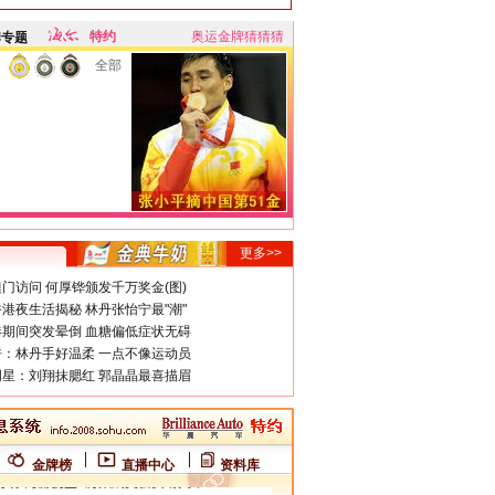
特约
奥运金牌猜猜猜
牌专题
全部
更多>>
门访问 何厚铧颁发千万奖金(图)
港夜生活揭秘 林丹张怡宁最"潮"
期间突发晕倒 血糖偏低症状无碍
：林丹手好温柔 一点不像运动员
星：刘翔抹腮红 郭晶晶最喜描眉
金牌榜
直播中心
资料库