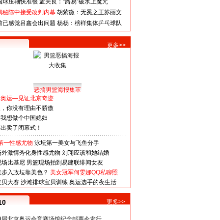
国球压轴快准很
孟关良：“路易”破水上魔咒
揭秘陈中接受改判内幕
胡紫微：无冕之王苏丽文
前已感觉吕鑫会出问题
杨杨：榜样集体乒乓球队
更多>>
恶搞男篮海报集萃
看奥运—见证北京奇迹
人，你没有理由不骄傲
：我想做个中国媳妇
谋出卖了闭幕式！
第一性感尤物
泳坛第一美女与飞鱼分手
场外激情秀化身性感尤物
刘翔应该和她结婚
现场比基尼
男篮现场拍到易建联绯闻女友
娃步入政坛靠美色？
美女冠军何雯娜QQ私聊照
宝贝大赛
沙滩排球宝贝训练
奥运选手的夜生活
10
更多>>
29届北京奥运会竞赛场馆纪念邮票今发行