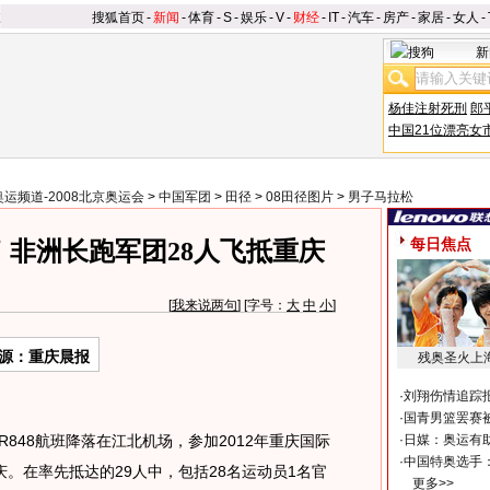
搜狐首页
-
新闻
-
体育
-
S
-
娱乐
-
V
-
财经
-
IT
-
汽车
-
房产
-
家居
-
女人
-
新
杨佳注射死刑
郎
中国21位漂亮女
奥运频道-2008北京奥运会
>
中国军团
>
田径
>
08田径图片
>
男子马拉松
每日焦点
 非洲长跑军团28人飞抵重庆
[
我来说两句
] [字号：
大
中
小
]
源：重庆晨报
残奥圣火上
·
刘翔伤情追踪
·
国青男篮罢赛被
48航班降落在江北机场，参加2012年重庆国际
·
日媒：奥运有
·
中国特奥选手
。在率先抵达的29人中，包括28名运动员1名官
更多>>