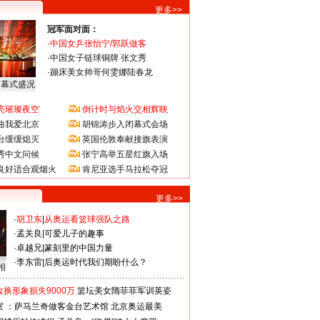
更多>>
冠军面对面：
·
中国女乒张怡宁/郭跃做客
·
中国女子链球铜牌 张文秀
·
蹦床美女帅哥何雯娜陆春龙
闭幕式盛况
亮璀璨夜空
倒计时与焰火交相辉映
曲我爱北京
胡锦涛步入闭幕式会场
台缓缓熄灭
英国伦敦奉献接旗表演
秀中文问候
张宁高举五星红旗入场
良好适合观烟火
肯尼亚选手马拉松夺冠
更多>>
·
胡卫东
|
从奥运看篮球强队之路
·
孟关良
|
可爱儿子的趣事
·
卓越兄
|
篆刻里的中国力量
·
李东雷
|
后奥运时代我们期盼什么？
相
换形象损失9000万
篮坛美女隋菲菲军训英姿
室 ：萨马兰奇做客金台艺术馆
北京奥运最美