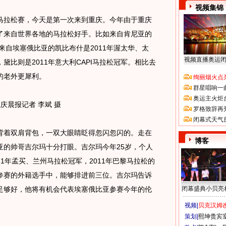
视频集锦
拉松赛，今天是第一次来到重庆。今年由于重庆
了来自世界各地的马拉松好手。比如来自肯尼亚的
来自埃塞俄比亚的凯比布什是2011年渥太华、太
视频直播奥运
比则是2011年意大利CAPI马拉松冠军。相比去
的老外更犀利。
绚丽烟火点
群星唱响一
奥运主火炬
晨报记者 李斌 摄
罗格致辞再
闭幕式天气
着双肩背包，一双大眼睛眨得忽闪忽闪的。走在
博客
亚的帅哥吉尔玛十分打眼。吉尔玛今年25岁，个人
011年孟买、兰州马拉松冠军，2011年巴黎马拉松的
参赛的外籍选手中，能够排进前三位。吉尔玛告诉
足够好，他将有机会代表埃塞俄比亚参赛今年的伦
闭幕盛典小贝亮
视频|
贝克汉姆改
策划|
熙坤贵宾