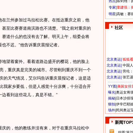
热点|
陈剑翔：
专家|
童建强：
明星|
高敏：赛
在兰州参加过马拉松比赛。在抵达重庆之前，他
社区
、甚至比赛赛道南滨路也不清楚。“我之前对重庆的
。赛道什么的也没有去了解。明天上午，组委会将
看也不迟。”他告诉重庆晨报记者。
北京奥运
|
狐狐
地望着窗外。看着道路边盛开的樱花，他的脸上
北京奥运
|
中国
漂亮，重庆真是完美的城市。尽管刚到重庆不到一个
北京奥运
|
劳伦
北京奥运
|
张艺
重庆的天气情况，艾尔玛告诉重庆晨报记者，这是适
度比我家乡要低，但是人感觉十分凉爽，十分适合开
YY图|
美国女排
曝光|
奥运女将
一边看到这些花儿，真是不错。”
揭秘|
日本沙排
狠拍|
伊辛巴耶
场外|
民间奥运
新闻TOP
庆的，他的教练并没有来，对于在重庆马拉松中
组图:第