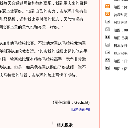
“我每天会通过网路和教练联系，我到重庆来的目标
组图：鲜
夺冠当然更好。”谈到自己的实力，吉尔玛非常有信
曾庆红简
不能只是想，还和我比赛时候的状态，天气情况有
对话萨马
望比赛当天的天气也和今天一样好。”
组图：0
组图:另
加其他马拉松比赛。不过他对重庆马拉松尤为重
日本发行
的祖国参加伦敦奥运。“其实我的成绩比起其他选手
奥运冠军
有限，埃塞俄比亚有很多马拉松高手，竞争非常激
组图：日
我参加。但是，如果我在重庆跑出了好成绩，说不
组图：萨
重庆马拉松的前景，吉尔玛的脸上写满了期待。
(责任编辑：Gedicht)
[
我来说两句
]
相关搜索