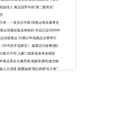
花如佳人 奥运冠军中的“第二眼美女”
历
兰奇：一直关注中国 08奥运将名垂青史
8奥运笑脸征集反响热烈 作品已近5000件
类运动迎奥运 31脚少年劲跑总决赛举行
《35号投手温家宝》 披露访日故事(图)
出路大不同 入豪门成富翁各有各精彩
本奥运美女主播亮相 电眼朱唇性感尤物
翁人大演讲 获赠油画"我们的萨马兰奇"