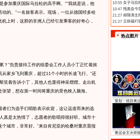
是参加重庆国际马拉松的高手啊。”“我就是说，他
活动的。”一名旅客表示。现场，一位从德国经多哈
飞机上时，这群的非洲人已经引发乘客的好奇心，
热点图片
？”负责接待工作的组委会工作人员小丁正忙着挨
从家乡飞到重庆，超过11个小时的长途飞行。“还
尔斯笑着告诉小丁，其他人也显得神采熠熠。走出机
处张望，想在第一时间将重庆的景色映入脑海。
策划：炫目奥
者们为选手们唱歌表示欢迎，这让远道而来的选
庆人真是太热情了，志愿者的歌唱得很好听。城市十
这个城市，非常好。”来自肯尼亚的哈桑对重庆晨报
奥运会主火炬