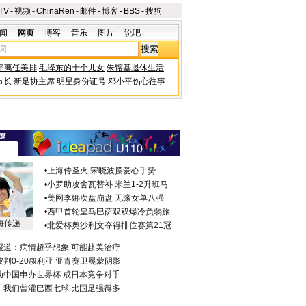
TV
-
视频
-
ChinaRen
-
邮件
-
博客
-
BBS
-
搜狗
闻
网页
博客
音乐
图片
说吧
平离任美排
毛泽东的十个儿女
朱镕基退休生活
市长
新足协主席
明星身份证号
邓小平伤心往事
•
上海传圣火 宋晓波摆爱心手势
•
小罗助攻舍瓦替补 米兰1-2升班马
•
美网李娜次盘崩盘 无缘女单八强
•
西甲首轮皇马巴萨双双爆冷负弱旅
海传递
•
北爱杯奥沙利文夺得排位赛第21冠
报道：病情超乎想象 可能赴美治疗
判0-20叙利亚 亚青赛卫冕蒙阴影
助中国申办世界杯 成日本竞争对手
：我们曾灌巴西七球 比国足强得多