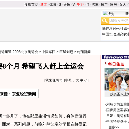
搜狐首页
-
新闻
-
体育
-
S
-
娱乐
-
V
-
财经
-
IT
-
汽车
-
房产
-
家居
-
女人
-
新
杨佳注射死刑
郎
中国21位漂亮女
奥运频道-2008北京奥运会
>
中国军团
>
巨星刘翔
>
刘翔新闻
每日焦点
8个月 希望飞人赶上全运会
[
我来说两句
] [字号：
大
中
小
]
来源：东亚经贸新闻
残奥圣火上
·
刘翔伤情追踪
·
国青男篮罢赛被
个多月了，他在那里生活情况如何，身体康复得
·
日媒：奥运有
·
中国特奥选手
，面对一系列问题，前晚刘翔父亲刘学根在接受记
更多>>