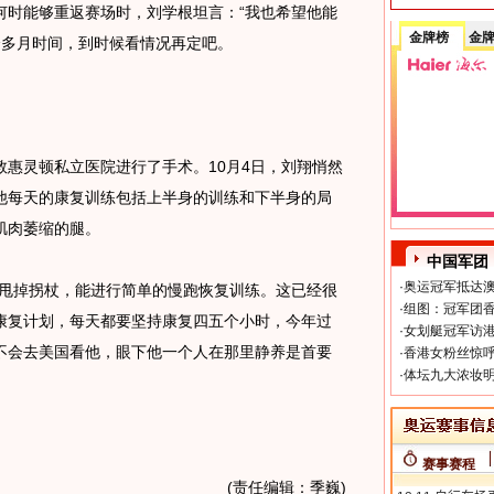
何时能够重返赛场时，刘学根坦言：“我也希望他能
金牌榜
金
个多月时间，到时候看情况再定吧。
灵顿私立医院进行了手术。10月4日，刘翔悄然
他每天的康复训练包括上半身的训练和下半身的局
肌肉萎缩的腿。
中国军团
·
奥运冠军抵达澳
甩掉拐杖，能进行简单的慢跑恢复训练。这已经很
·
组图：冠军团香
康复计划，每天都要坚持康复四五个小时，今年过
·
女划艇冠军访港
不会去美国看他，眼下他一个人在那里静养是首要
·
香港女粉丝惊呼
·
体坛九大浓妆明
赛事赛程
(责任编辑：季巍)