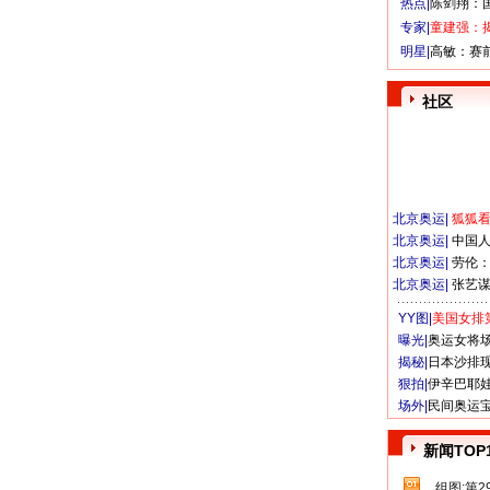
热点|
陈剑翔：
专家|
童建强：
明星|
高敏：赛
社区
北京奥运
|
狐狐
北京奥运
|
中国
北京奥运
|
劳伦
北京奥运
|
张艺
YY图|
美国女排
曝光|
奥运女将
揭秘|
日本沙排
狠拍|
伊辛巴耶
场外|
民间奥运
新闻TOP
组图:第