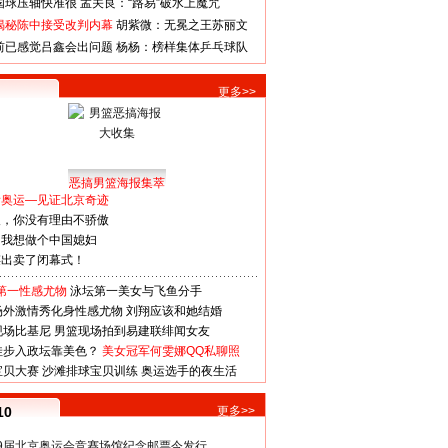
国球压轴快准很
孟关良：“路易”破水上魔咒
揭秘陈中接受改判内幕
胡紫微：无冕之王苏丽文
前已感觉吕鑫会出问题
杨杨：榜样集体乒乓球队
更多>>
恶搞男篮海报集萃
看奥运—见证北京奇迹
人，你没有理由不骄傲
：我想做个中国媳妇
谋出卖了闭幕式！
第一性感尤物
泳坛第一美女与飞鱼分手
场外激情秀化身性感尤物
刘翔应该和她结婚
现场比基尼
男篮现场拍到易建联绯闻女友
娃步入政坛靠美色？
美女冠军何雯娜QQ私聊照
宝贝大赛
沙滩排球宝贝训练
奥运选手的夜生活
10
更多>>
29届北京奥运会竞赛场馆纪念邮票今发行