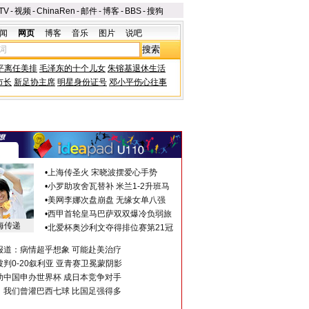
TV
-
视频
-
ChinaRen
-
邮件
-
博客
-
BBS
-
搜狗
闻
网页
博客
音乐
图片
说吧
平离任美排
毛泽东的十个儿女
朱镕基退休生活
市长
新足协主席
明星身份证号
邓小平伤心往事
•
上海传圣火 宋晓波摆爱心手势
•
小罗助攻舍瓦替补 米兰1-2升班马
•
美网李娜次盘崩盘 无缘女单八强
•
西甲首轮皇马巴萨双双爆冷负弱旅
海传递
•
北爱杯奥沙利文夺得排位赛第21冠
报道：病情超乎想象 可能赴美治疗
判0-20叙利亚 亚青赛卫冕蒙阴影
助中国申办世界杯 成日本竞争对手
：我们曾灌巴西七球 比国足强得多