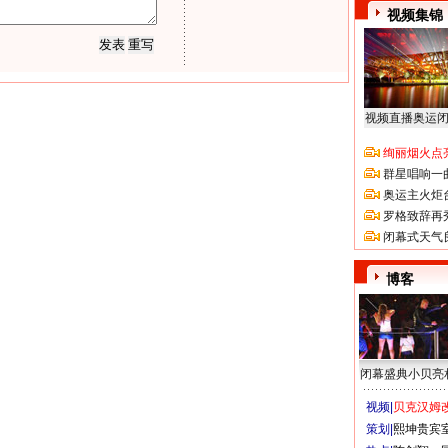
视频集锦
视频直播奥运
绚丽烟火点
群星唱响一
奥运主火炬
罗格致辞再
闭幕式天气
博客
闭幕盛典小贝亮
视频|
贝克汉姆改
策划|
熙坤贵宾