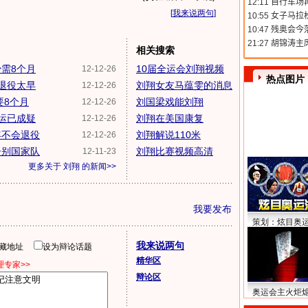
[
我来说两句
]
相关搜索
需8个月
10届全运会刘翔视频
12-12-26
热点图片
退役太早
刘翔女友马蕴雯的消息
12-12-26
要8个月
刘国梁戏能刘翔
12-12-26
运已成疑
刘翔在美国康复
12-12-26
年不会退役
刘翔解说110米
12-12-26
告别国家队
刘翔比赛视频高清
12-11-23
更多关于
刘翔
的新闻>>
我要发布
策划：炫目奥
我来说两句
隐藏地址
设为辩论话题
精华区
专家>>
辩论区
奥运会主火炬