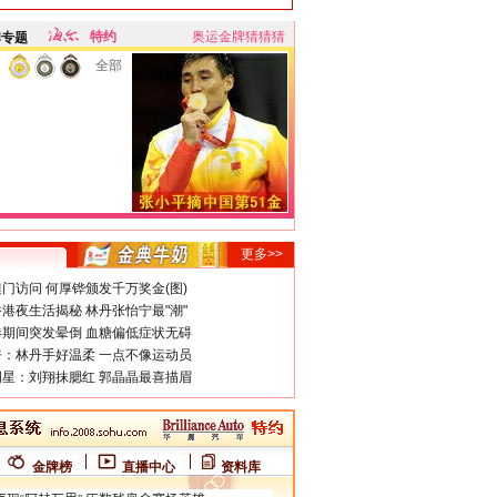
特约
奥运金牌猜猜猜
牌专题
全部
更多>>
门访问 何厚铧颁发千万奖金(图)
港夜生活揭秘 林丹张怡宁最"潮"
期间突发晕倒 血糖偏低症状无碍
：林丹手好温柔 一点不像运动员
星：刘翔抹腮红 郭晶晶最喜描眉
金牌榜
直播中心
资料库