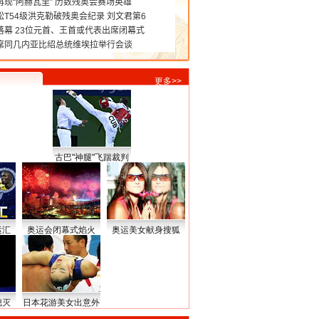
更多>>
古巴"神腿"飞踹裁判
运汇
奥运会闭幕式焰火
奥运美女献身搜狐
熄灭
日本花游美女出意外