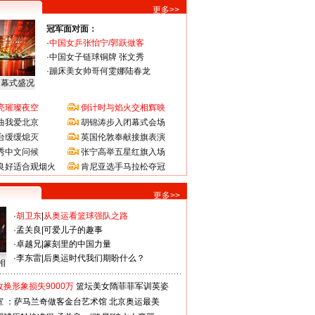
更多>>
冠军面对面：
·
中国女乒张怡宁/郭跃做客
·
中国女子链球铜牌 张文秀
·
蹦床美女帅哥何雯娜陆春龙
闭幕式盛况
亮璀璨夜空
倒计时与焰火交相辉映
曲我爱北京
胡锦涛步入闭幕式会场
台缓缓熄灭
英国伦敦奉献接旗表演
秀中文问候
张宁高举五星红旗入场
良好适合观烟火
肯尼亚选手马拉松夺冠
更多>>
·
胡卫东
|
从奥运看篮球强队之路
·
孟关良
|
可爱儿子的趣事
·
卓越兄
|
篆刻里的中国力量
·
李东雷
|
后奥运时代我们期盼什么？
相
换形象损失9000万
篮坛美女隋菲菲军训英姿
室 ：萨马兰奇做客金台艺术馆
北京奥运最美