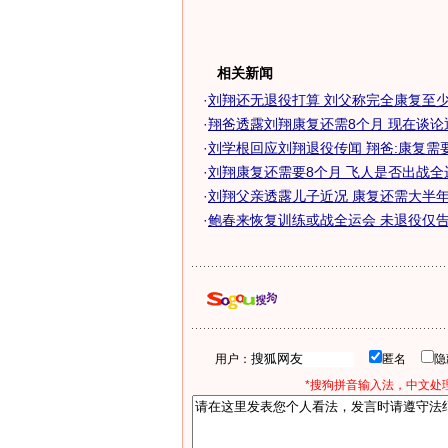
相关新闻
·
刘翔还无退役打算 刘父称完全康复至少
·
翔爸透露刘翔康复还需8个月 现在谈论
·
刘学根回应刘翔退役传闻 翔爸:康复需
·
刘翔康复还需要8个月 飞人是否出战全
·
刘翔父亲透露儿子近况 康复还需大半
·
鲍春来恢复训练或战全运会 未退役仅
用户：
匿名
*搜狗拼音输入法，中文处理