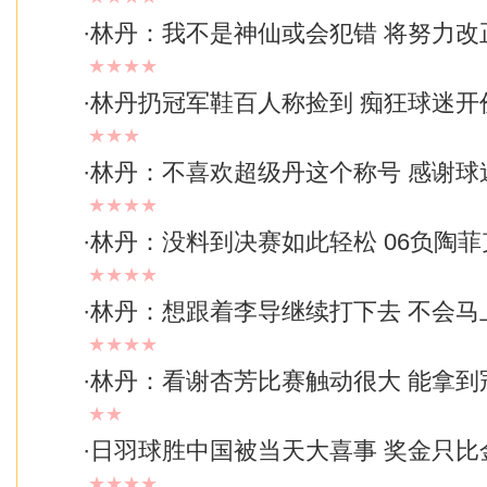
·
林丹：我不是神仙或会犯错 将努力改
★★★★
·
林丹扔冠军鞋百人称捡到 痴狂球迷开
★★★
·
林丹：不喜欢超级丹这个称号 感谢球
★★★★
·
林丹：没料到决赛如此轻松 06负陶
★★★★
·
林丹：想跟着李导继续打下去 不会马
★★★★
·
林丹：看谢杏芳比赛触动很大 能拿到
★★
·
日羽球胜中国被当天大喜事 奖金只比
★★★★