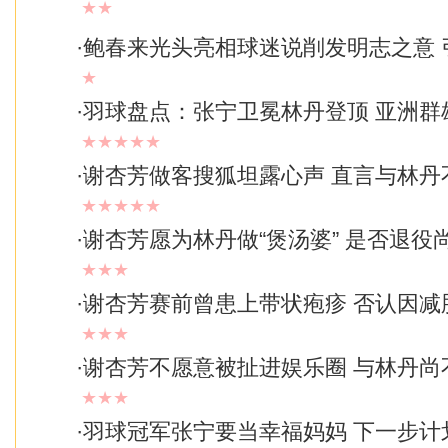
★★
·
鲍春来光头亮相球迷说削发明志之意 
★
·
羽球盘点：张宁卫冕林丹登顶 亚洲群
★★★★★
·
谢杏芳做客搜狐坦露心声 直言与林丹
★★★★★
·
谢杏芳愿为林丹做“煲汤婆” 是否退役
★★★
·
谢杏芳赛前曾患上带状疱疹 否认因减
★★★
·
谢杏芳不愿意被扯进娱乐圈 与林丹尚
★★★
·
羽球冠军张宁要当幸福妈妈 下一步计