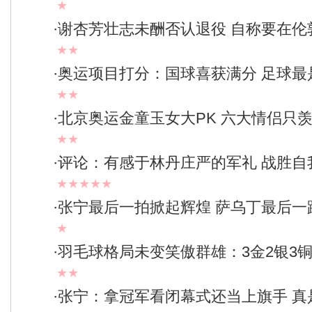
★
·
谢杏芳壮志未酬否认退役 自称要在伦
★★
·
奥运项目打分：国球喜获满分 足球最是
★★
·
北京奥运金童玉女大PK 六大情侣只
★★
·
评论：有感于林丹庄严的军礼 战胜自
★★★★★
·
张宁最后一拍掀起辉煌 萨乌丁最后一
★
·
羽毛球格局未变笑傲群雄：3金2银3铜
★★
·
张宁：拿冠军看闭幕式还当上旗手 真