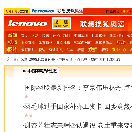
搜狐首页
-
新闻
-
首页
滚动
快讯
评论
项目
中国军团
世界诸强
新闻排行
金
央视直播
体育播报
北京播报
冠军面对面
奥运紫微星
国
最新图片
花边
夺金时刻
明星
表情
赛程
直播中心
奥运频道-2008北京奥运会
>
中国军团
>
羽毛球
>
08中国羽毛球动态
08中国羽毛球动态
·
国际羽联最新排名：李宗伟压林丹 卢
★
·
羽毛球过手回家补办工资卡 回乡竟然
★★
·
谢杏芳壮志未酬否认退役 卷土重来要