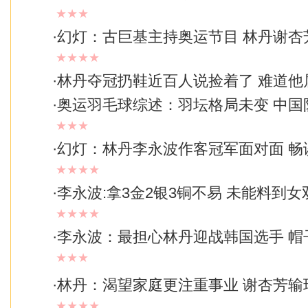
★★★
·
幻灯：古巨基主持奥运节目 林丹谢杏
★★★★
·
林丹夺冠扔鞋近百人说捡着了 难道他属
·
奥运羽毛球综述：羽坛格局未变 中国
★★★
·
幻灯：林丹李永波作客冠军面对面 畅
★★★★
·
李永波:拿3金2银3铜不易 未能料到
★★★★
·
李永波：最担心林丹迎战韩国选手 帽
★★★
·
林丹：渴望家庭更注重事业 谢杏芳输
★★★★