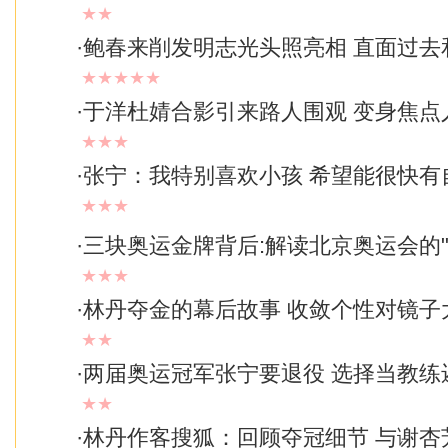
★★
·
鲍春来削发明志光头照亮相 直面过去和
★★★★★
·
于洋杜婧合影引来路人围观 变身焦点
★★★
·
张宁：我特别喜欢小孩 希望能很快有
★★★
·
三块奥运金牌背后:解读北京奥运会的"
★★★
·
林丹夺金的幕后故事 收敛个性对镜子大
★★
·
两届奥运冠军张宁要退役 选择当教练
★★
·
林丹作客搜狐：回顾夺冠细节 与谢杏