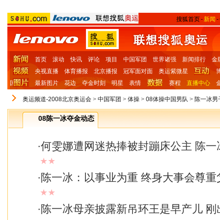
搜狐首页
-
新闻
-
首页
滚动
快讯
评论
项目
中国军团
世界诸强
新闻排行
金
央视直播
体育播报
北京播报
冠军面对面
奥运紫微星
国
最新图片
花边
夺金时刻
明星
表情
赛程
直播中心
奥运频道-2008北京奥运会
>
中国军团
>
体操
>
08体操中国男队
>
陈一冰男
08陈一冰夺金动态
·
何雯娜遭网迷热捧被封蹦床公主 陈一
★★
·
陈一冰：以事业为重 终身大事会尊重
★★
·
陈一冰母亲披露新吊环王是早产儿 刚