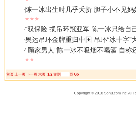
·
陈一冰出生时几乎夭折 胆子小不见妈
★★★
·
“双保险”揽吊环冠亚军 陈一冰只给自己
·
奥运吊环金牌重归中国 吊环“冰十字”
·
"顾家男人"陈一冰不吸烟不喝酒 自称
★★
首页
上一页
下一页
末页
1/2
转到
页
Go
Copyright © 2018 Sohu.com Inc. Al