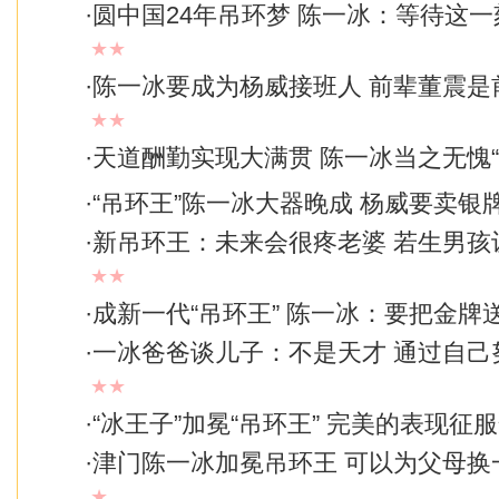
·
圆中国24年吊环梦 陈一冰：等待这
★★
·
陈一冰要成为杨威接班人 前辈董震是
★★
·
天道酬勤实现大满贯 陈一冰当之无愧“
·
“吊环王”陈一冰大器晚成 杨威要卖银
·
新吊环王：未来会很疼老婆 若生男孩
★★
·
成新一代“吊环王” 陈一冰：要把金牌
·
一冰爸爸谈儿子：不是天才 通过自己
★★
·
“冰王子”加冕“吊环王” 完美的表现征
·
津门陈一冰加冕吊环王 可以为父母换
★