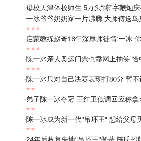
·
母校天津体校师生 5万头“陈”字鞭炮
·
一冰爷爷奶奶家一片沸腾 大师傅送鸟
★★★
·
启蒙教练赵奇18年深厚师徒情:一冰 
★★★
·
陈一冰亲人奥运门票也靠网上抽签 恰
★★★
·
陈一冰只对自己决赛表现打80分 暂不
★★
·
弟子陈一冰夺冠 王红卫低调回应称拿
★★
·
陈一冰成为新一代"吊环王" 想给父母
★★
·
24年后收复失地"吊环王"登基 陈氏