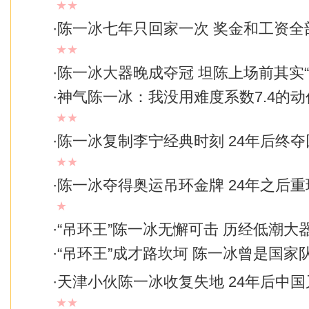
★★
·
陈一冰七年只回家一次 奖金和工资全
★★
·
陈一冰大器晚成夺冠 坦陈上场前其实“
·
神气陈一冰：我没用难度系数7.4的
★★
·
陈一冰复制李宁经典时刻 24年后终
★★
·
陈一冰夺得奥运吊环金牌 24年之后
★
·
“吊环王”陈一冰无懈可击 历经低潮大
·
“吊环王”成才路坎坷 陈一冰曾是国家
·
天津小伙陈一冰收复失地 24年后中
★★