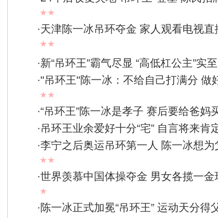
★★
·
天津陈一冰吊环夺金 家人观看电视直播
★★
·
新“吊环王”霸气尽显 “高低杠公主”实
·
"吊环王"陈一冰：不给自己打满分 做
★★
·
“吊环王”陈一冰是孝子 赛后要给爸妈
·
吊环王业余爱好十分“宅” 自言将来肯
·
李宁之后奥运吊环第一人 陈一冰想为
★★
·
世界羡慕中国体操夺金 男女各揽一金
★
·
陈一冰正式加冕“吊环王” 运动天分得